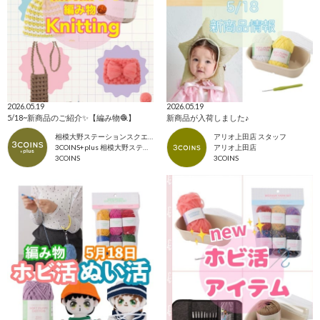
2026.05.19
2026.05.19
5/18~新商品のご紹介✨【編み物🧶】
新商品が入荷しました♪
相模大野ステーションスクエア店
アリオ上田店 スタッフ
3COINS+plus 相模大野ステーションスクエア店
アリオ上田店
3COINS
3COINS