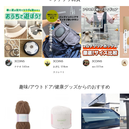
3COINS
3COINS
3COINS
ナナオ
163
cm
おぎむ
158
cm
aya
157
cm
ストレート
趣味/アウトドア/健康グッズからのおすすめ