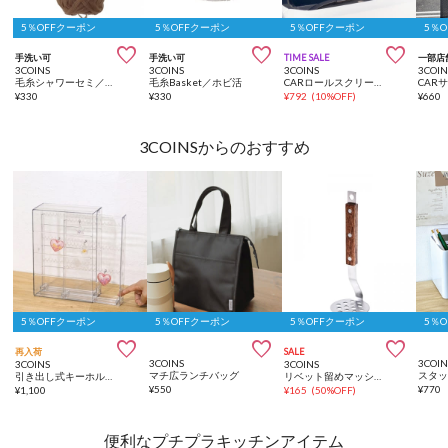
5％OFFクーポン
5％OFFクーポン
5％OFFクーポン
5％



手洗い可
手洗い可
TIME SALE
一部店
3COINS
3COINS
3COINS
3COIN
毛糸シャワーセミ／ホビ活
毛糸Basket／ホビ活
CARロールスクリーンサンシェード
¥
330
¥
330
¥
792
(
10%OFF
)
¥
660
3COINSからのおすすめ
5％OFFクーポン
5％OFFクーポン
5％OFFクーポン
5％



再入荷
SALE
3COINS
3COIN
3COINS
3COINS
マチ広ランチバッグ
引き出し式キーホルダーケース／コレクション収納
リベット留めマッシャー／KITINTO
¥
550
¥
770
¥
1,100
¥
165
(
50%OFF
)
便利なプチプラキッチンアイテム