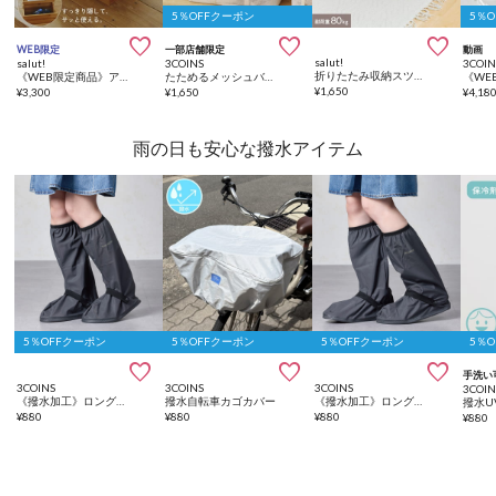
5％OFFクーポン
5％



WEB限定
一部店舗限定
動画
salut!
salut!
3COINS
3COIN
折りたたみ収納スツールワイド
《WEB限定商品》アイロン収納ボックス
たためるメッシュバッグ型収納
¥
1,650
¥
3,300
¥
1,650
¥
4,18
雨の日も安心な撥水アイテム
5％OFFクーポン
5％OFFクーポン
5％OFFクーポン
5％



手洗い
3COINS
3COINS
3COINS
3COIN
《撥水加工》ロングシューズカバー：M
撥水自転車カゴカバー
《撥水加工》ロングシューズカバー：L
¥
880
¥
880
¥
880
¥
880