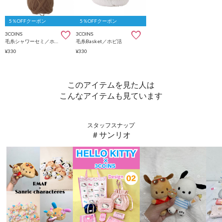
5％OFFクーポン
5％OFFクーポン
3COINS
3COINS
毛糸シャワーセミ／ホビ活
毛糸Basket／ホビ活
¥330
¥330
このアイテムを見た人は
こんなアイテムも見ています
スタッフスナップ
＃サンリオ