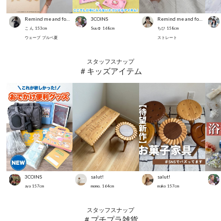
Remind me and forever
3COINS
Remind me and forever
こ ん
153
cm
Suu☺︎
168
cm
ちひ
158
cm
ウェーブ
ブルベ夏
ストレート
スタッフスナップ
＃キッズアイテム
3COINS
salut!
salut!
aya
157
cm
momo.
164
cm
mako
157
cm
スタッフスナップ
＃プチプラ雑貨