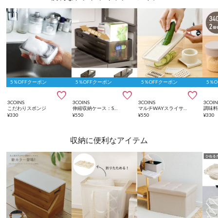
5％OFFクーポン
5％OFFクーポン
5％OFFクーポン
5％



3COINS
3COINS
3COINS
3COIN
こだわりスポンジ
伸縮収納ケース：S／KITINTO
マルチWAYスライサー／KITINTO
¥
330
¥
550
¥
550
¥
330
収納に便利なアイテム