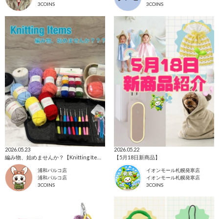
3COINS
3COINS
2026.05.23
2026.05.22
編み物、始めませんか？【Knitting Items】
【5月18日新商品】
浦和パルコ店
イオンモール札幌発寒店
浦和パルコ店
イオンモール札幌発寒店
3COINS
3COINS