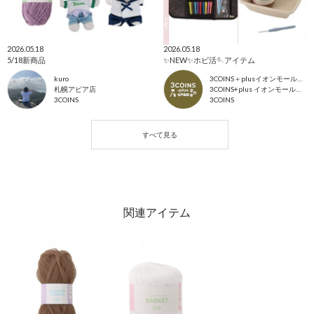
2026.05.18
2026.05.18
5/18新商品
✨NEW✨ホビ活🪡アイテム
kuro
3COINS＋plusイオンモール北戸田店
札幌アピア店
3COINS+plus イオンモール北戸田店
3COINS
3COINS