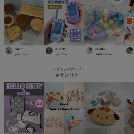
salut!
3COINS
3COINS
yurie
168
cm
aya
157
cm
SHIHO
152
cm
スタッフスナップ
＃サンリオ