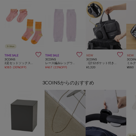



TIME SALE
TIME SALE
NEW
NEW
3COINS
3COINS
3COINS
3COIN
2足セットソックス：9～14cm
レース編みレッグウォーマー
《計12ポケット付き！》バッグインバッグ／KIDSトラベル
¥
385
(
30%OFF
)
¥
467
(
15%OFF
)
¥
1,320
¥
880
3COINSからのおすすめ