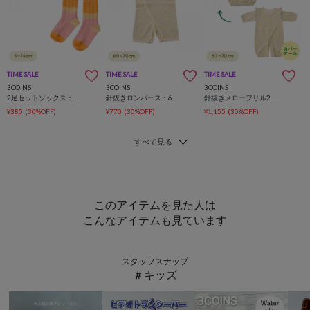
TIME SALE
TIME SALE
TIME SALE
3COINS
3COINS
3COINS
2足セットソックス：9～14cm
針抜きロンパース：60～70cm
針抜きメローフリル2WAYオール：50～70cm
¥385
(30%OFF)
¥770
(30%OFF)
¥1,155
(30%OFF)
このアイテムを見た人は
こんなアイテムも見ています
スタッフスナップ
＃キッズ