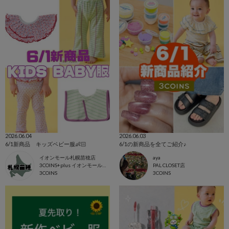
2026.06.04
2026.06.03
6/1新商品 キッズベビー服👶🏻
6/1の新商品を全てご紹介♪
イオンモール札幌苗穂店
aya
3COINS+plus イオンモール札幌苗穂店
PAL CLOSET店
3COINS
3COINS