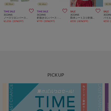



TIME SALE
TIME SALE
SALE
SALE
3COINS
3COINS
3COINS
3COIN
ノースリロンパース：80～90cm
針抜きロンパース：50～60cm
防水シート入り針抜きスタイ
¥
1,056
(
20%OFF
)
¥
770
(
30%OFF
)
¥
330
(
40%OFF
)
¥
550
PICK UP