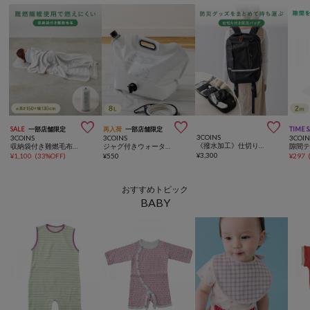



SALE
一部店舗限定
再入荷
一部店舗限定
TIME 
3COINS
3COINS
3COINS
3COIN
《撥水加工》仕切り付き防災バッグ／SOBANI
収納袋付き難燃毛布：150×130cm／SOBANI
ジャグ付きウォータータンク：8L／SOBANI
¥
3,300
¥
1,100
(
33%OFF
)
¥
550
¥
297
おすすめトピック
BABY