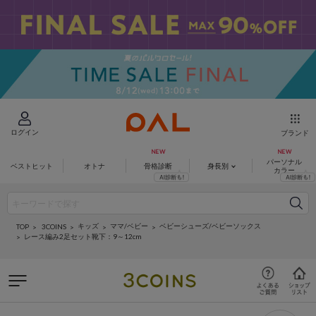
ログイン
ブランド
パーソナル
ベストヒット
オトナ
骨格診断
身長別
カラー
キッズ
ママ/ベビー
ベビーシューズ/ベビーソックス
3COINS
TOP
レース編み2足セット靴下：9～12cm