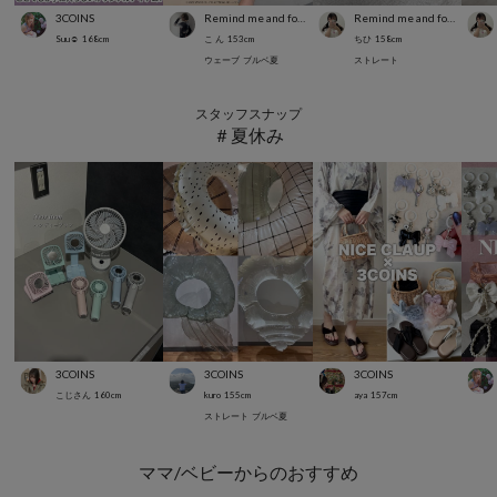
3COINS
Remind me and forever
Remind me and forever
Suu☺︎
168
cm
こ ん
153
cm
ちひ
158
cm
ウェーブ
ブルベ夏
ストレート
スタッフスナップ
＃夏休み
3COINS
3COINS
3COINS
こじさん
160
cm
kuro
155
cm
aya
157
cm
ストレート
ブルベ夏
ママ/ベビーからのおすすめ