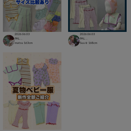
2026.06.03
2026.06.03
PAL CLOSET店
PAL CLOSET店
matsu
163cm
Suu☺︎
168cm