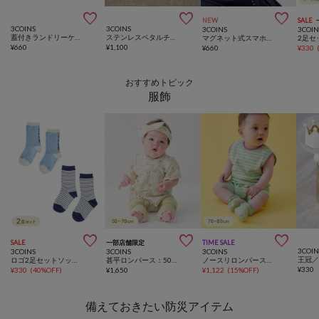



NEW
SALE
3COINS
3COINS
3COINS
3COIN
蓋付きランドリーケース
ステンレスペタルチェーンショートネックレス
マグネット式スマホホルダー／KIDSトラベル
¥
660
¥
1,100
¥
660
¥
330
おすすめトピック
服飾



SALE
一部店舗限定
TIME SALE
3COIN
3COINS
3COINS
3COINS
ロゴ2足セットソックス：9～14cm
甚平ロンパース：50～70cm
ノースリロンパース：70～80cm
¥
330
¥
330
(
40%OFF
)
¥
1,650
¥
1,122
(
15%OFF
)
備えておきたい防災アイテム