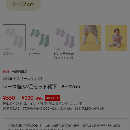
ホワイト
グリーン
ピンク系その他
(ライトピンク)
SALE
一部店舗限定
3COINS(スリーコインズ)
レース編み2足セット靴下：9～12cm
¥
550
→
¥
330
40％OFF
（税込）
PALポイント:
3
ポイント獲得 [
PALポイントについて
]
送料(税込)：770円(税込5,000円以上のお買い上げで220円)[
詳細
]
ご購入商品が3COINS・Lattice商品のみの場合、商品代金の合計が1,650