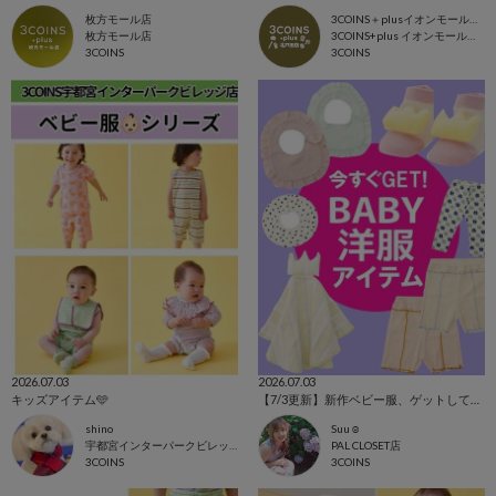
枚方モール店
3COINS＋plusイオンモール北戸田店
枚方モール店
3COINS+plus イオンモール北戸田店
3COINS
3COINS
2026.07.03
2026.07.03
キッズアイテム🩵
【7/3更新】新作ベビー服、ゲットして！！
shino
Suu☺︎
宇都宮インターパークビレッジ店
PAL CLOSET店
3COINS
3COINS