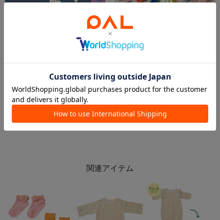
2026.06.01
2026.06.01
【kids🆕】お家で楽しく✨ねんど&服飾アイテム🎶
6.1 今週の新商品！
イオンモール川口店 スタッフ
イオン北見店
3COINS＋plusイオンモール川口店
3COINS+plus イオン北見店
3COINS
3COINS