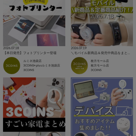
2026.07.18
2026.07.19
【本日発売】フォトプリンター登場
＼モバイル新商品＆発売中商品をまとめてご紹介！／
ルミネ池袋店
枚方モール店
3COINS+plusルミネ池袋店
枚方モール店
3COINS
3COINS