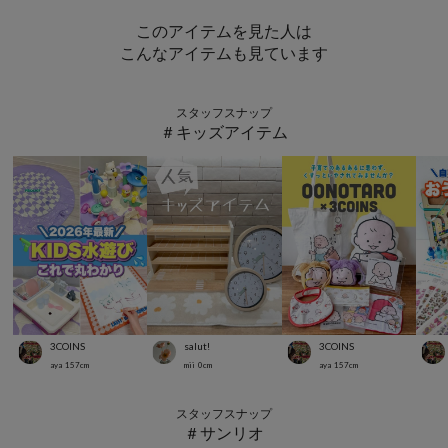
このアイテムを見た人は
こんなアイテムも見ています
スタッフスナップ
＃キッズアイテム
3COINS
salut!
3COINS
aya
157
cm
mii
0
cm
aya
157
cm
スタッフスナップ
＃サンリオ