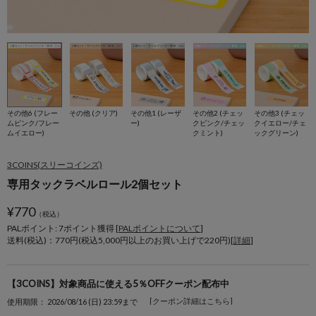
その他6 (フレー
その他 (クリア)
その他1 (レーザ
その他2 (チェッ
その他3 (チェッ
ムピンク/フレー
ー)
クピンク/チェッ
クイエロー/チェ
ムイエロー)
クミント)
ックグリーン)
3COINS(スリーコインズ)
専用タックラベルロール2個セット
¥
770
（税込）
PALポイント: 7
ポイント獲得 [
PALポイントについて
]
送料(税込)：770円(税込5,000円以上のお買い上げで220円)[
詳細
]
【3COINS】対象商品に使える5％OFFクーポン配布中
[クーポン詳細はこちら]
使用期限： 2026/08/16 (日) 23:59まで