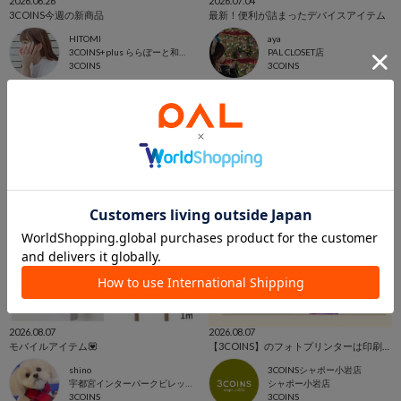
2026.06.26
2026.07.04
3COINS今週の新商品
最新！便利が詰まったデバイスアイテム
HITOMI
aya
3COINS+plus ららぽーと和泉店
PAL CLOSET店
3COINS
3COINS
2026.08.07
2026.08.07
モバイルアイテム💟
【3COINS】のフォトプリンターは印刷だけじゃない？！📷
shino
3COINSシャポー小岩店
宇都宮インターパークビレッジ店
シャポー小岩店
3COINS
3COINS