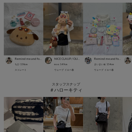
Remind me and forever
NICE CLAUP / OLIVE des OLIVE OUTLET
Remind me and forever
ちひ
158
cm
m o e
149
cm
まいまい🎀
154
cm
ストレート
ウェーブ
イエベ春
ウェーブ
イエベ春
スタッフスナップ
＃ハローキティ