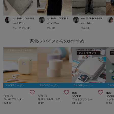
ear PAPILLONNER
ear PAPILLONNER
ear PAPILLONNER
yummi
155
cm
karen
160
cm
karen
160
cm
ウェーブ
ブルベ夏
ブルベ夏
ブルベ夏
家電/デバイスからのおすすめ
5％OFFクーポン
5％OFFクーポン
5％OFFクーポン
5％



動画
動画
3COINS
3COINS
3COINS
3COIN
ラベルプリンター
専用ラベルロール2個セット
フォトプリンター
¥
3,850
¥
550
¥
14,300
¥
880