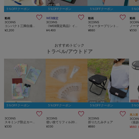
5％OFFクーポン
5％OFFクーポン
5％OFFクーポン
5％



動画
WEB限定
動画
動画
3COINS
3COINS
3COINS
3COIN
コンパクト三脚自撮り棒
《WEB限定商品》インクカートリッジ
ウォータープリントフォトペーパー
¥
2,200
¥
4,400
¥
880
¥
550
おすすめトピック
トラベル/アウトドア
5％OFFクーポン
5％OFFクーポン
5％OFFクーポン
5％



再入荷
3COINS
3COINS
3COINS
3COIN
スキミング防止カードパスポートケースセット
使い捨てリフィル20ピースセット：10ml
折りたたみチェア
¥
330
¥
330
¥
880
¥
880