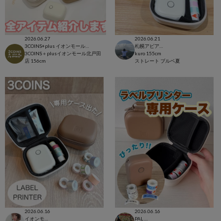
2026.06.27
2026.06.21
3COINS+plus イオンモール北戸田店
札幌アピア店
3COINS＋plusイオンモール北戸田
kuro
155cm
店
156cm
ストレート
ブルベ夏
2026.06.16
2026.06.16
イオンモール太田店
PAL CLOSET店