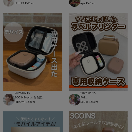
SHIHO
152cm
aya
157cm
2026.06.15
2026.06.15
3COINS+plus ららぽーと和泉店
PAL CLOSET店
HITOMI
165cm
Suu☺︎
168cm