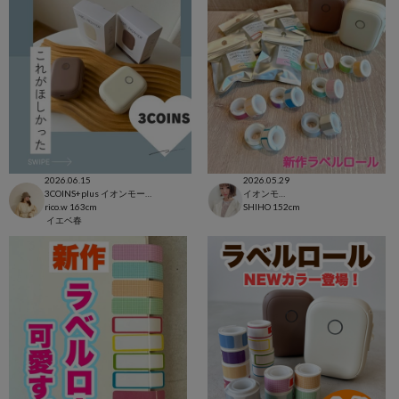
2026.06.15
2026.05.29
3COINS+plus イオンモール日吉津店
イオンモール太田店
rico.w
163cm
SHIHO
152cm
イエベ春