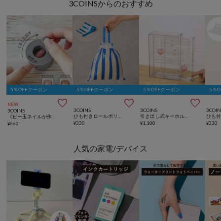
3COINSからのおすすめ
5％OFFクーポン
5％OFFクーポン
5％OFFクーポン
5％



NEW
3COINS
3COINS
3COIN
3COINS
ひも付きロールポリ袋：SS（50枚入り）
引き出し式キーホルダーケース／コレクション収納
《ビー玉ネイルが作れる》マグネイルメーカー／and us
¥
330
¥
1,100
¥
330
¥
660
人気の家電/デバイス