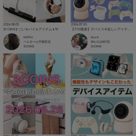
2026.08.05
2026.07.10
3COINSすごいモバイルアイテム📱🔌
【7/10更新】デバイス今欲しいアイテムを集めました！
NATSU
Suu☺︎
ベルモール宇都宮店
PAL CLOSET店
3COINS
3COINS