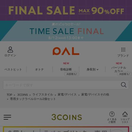
ログイン
ブランド
パーソナル
ベストヒット
オトナ
骨格診断
身長別
カラー
ライフスタイル
家電/デバイス
家電/デバイスその他
3COINS
TOP
専用タックラベルロール2個セット