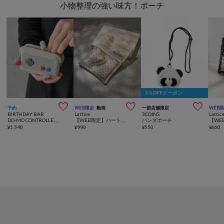
小物整理の強い味方！ポーチ
5％OFFクーポン



予約
WEB限定
動画
一部店舗限定
WEB
BIRTHDAY BAR
Lattice
3COINS
Lattic
DO-MO CONTROLLER コントローラー型のポーチ
【WEB限定】ハートメッシュバッグインバッグ
パンダポーチ
¥
1,540
¥
990
¥
550
¥
660