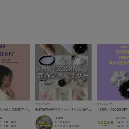
2026.04.27
2026.04.27
【NEW】アクセサリー&人気雑貨アイテム‎‎𖤐 ̖́-‬‎
4/27発売🦨新作アクセサリーのご紹介です🩶
【NEW】ACCESSORY ･
NS
3COINS
3COINS
ぽーと新三郷店
ルミネ大宮店
ららぽー
ぽーと新三郷店
ルミネ1ルミネ大宮店
ららぽー