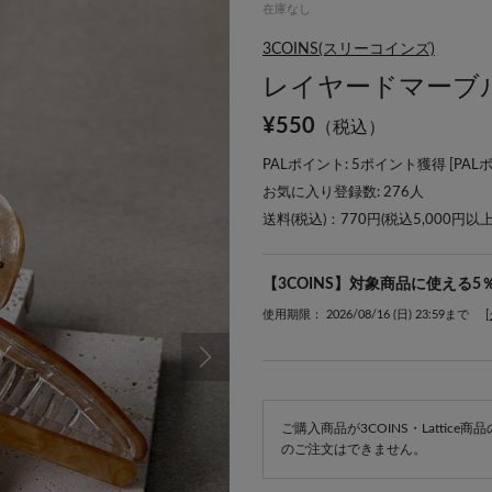
在庫なし
3COINS(スリーコインズ)
レイヤードマーブ
¥
550
（税込）
PALポイント: 5ポイント獲得 [
PAL
お気に入り登録数:
276
人
送料(税込)：770円(税込5,000円以
【3COINS】対象商品に使える5
使用期限： 2026/08/16 (日) 23:59まで
ご購入商品が3COINS・Lattic
のご注文はできません。