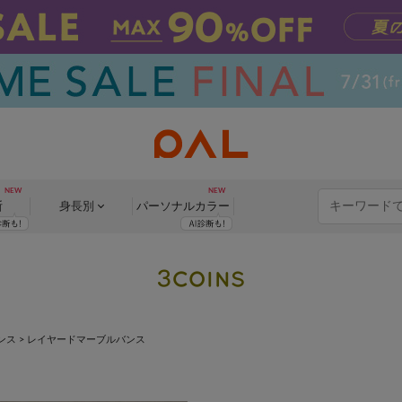
断
身長別
パーソナル
カラー
ンス
>
レイヤードマーブルバンス