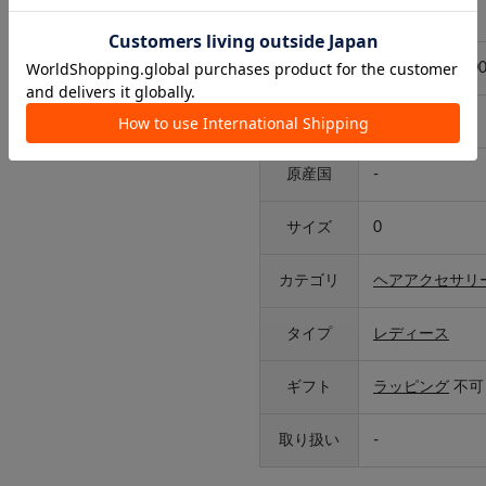
アイテム詳細
品番
2614-B27-BS-0
素材
-
原産国
-
サイズ
0
カテゴリ
ヘアアクセサリ
タイプ
レディース
ギフト
ラッピング
不可
取り扱い
-