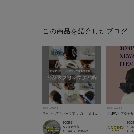
この商品を紹介したブログ
2026.05.05
2026.06.29
アップヘアやハーフアップにおすすめ💕バンスクリップまとめ◟꒰ ´꒳` ꒱◞✨
3COINS
3COI
ルミネ大宮店
らら
ルミネ1ルミネ大宮店
らら