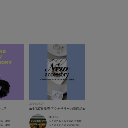
2026.04.27
｡.♡
🎀4月27日発売 アクセサリーの新商品🎀
3COINS
と新三郷店
ルミネ2 ルミネ大宮西口別館
と新三郷店
ルミネ２ルミネ大宮西口別館店