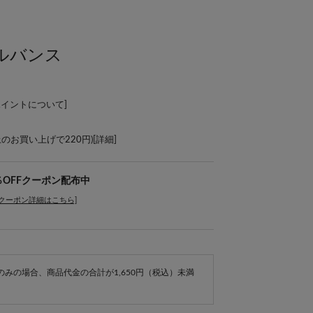
ルバンス
ポイントについて
]
上のお買い上げで220円)[
詳細
]
％OFFクーポン配布中
[クーポン詳細はこちら]
e商品のみの場合、商品代金の合計が1,650円（税込）未満