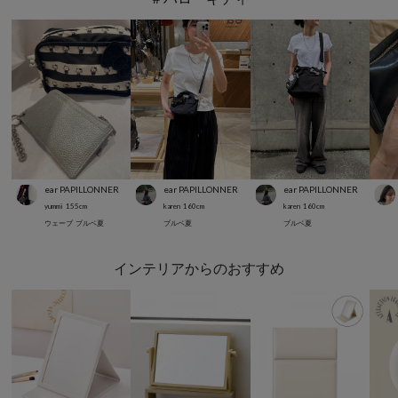
ear PAPILLONNER
ear PAPILLONNER
ear PAPILLONNER
yummi
155
cm
karen
160
cm
karen
160
cm
ウェーブ
ブルベ夏
ブルベ夏
ブルベ夏
インテリアからのおすすめ