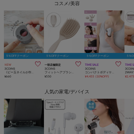
コスメ/美容
5％OFFクーポン
5％OFFクーポン
5％OFFクーポン
5％



NEW
一部店舗限定
TIME SALE
TIME 
3COINS
3COINS
3COINS
3COIN
《ビー玉ネイルが作れる》マグネイルメーカー／and us
フィットヘアブラシ／and us
コンパクトボディケアガン／hemle
¥
660
¥
550
¥
4,455
(
10%OFF
)
¥
2,47
人気の家電/デバイス