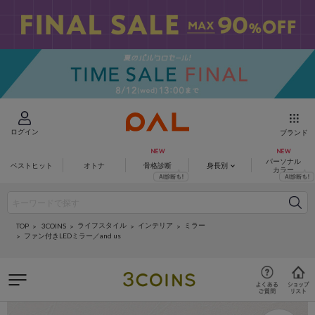
ログイン
ブランド
パーソナル
ベストヒット
オトナ
骨格診断
身長別
カラー
ライフスタイル
インテリア
ミラー
3COINS
TOP
ファン付きLEDミラー／and us