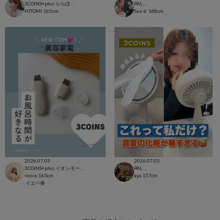
3COINS+plus ららぽーと和泉店
PAL CLOSET店
HITOMI
165cm
Suu☺︎
168cm
2026.07.03
2026.07.03
3COINS+plus イオンモール日吉津店
PAL CLOSET店
rico.w
163cm
aya
157cm
イエベ春