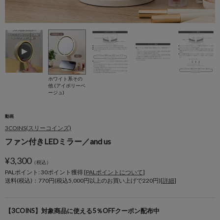
ホワイト系その
他 (アイボリーベ
ージュ)
動画
3COINS(スリーコインズ)
ファン付きLEDミラー／and us
¥
3,300
（税込）
PALポイント: 30
ポイント獲得 [
PALポイントについて
]
送料(税込)：770円(税込5,000円以上のお買い上げで220円)[
詳細
]
【3COINS】対象商品に使える5％OFFクーポン配布中