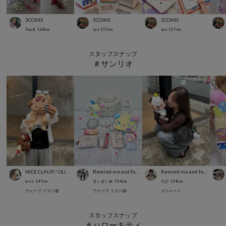
3COINS
3COINS
3COINS
Suu☺︎
168
cm
aya
157
cm
aya
157
cm
スタッフスナップ
＃サンリオ
NICE CLAUP / OLIVE des OLIVE OUTLET
Remind me and forever
Remind me and forever
m o e
149
cm
まいまい🎀
154
cm
ちひ
158
cm
ウェーブ
イエベ春
ウェーブ
イエベ春
ストレート
スタッフスナップ
＃ハローキティ