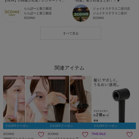
【NEW】UV&暑さ対策／レジャーアイテム🌤
『特集』暑さ対策まとめ！！☀️
ららぽーと新三郷店
ジョイナステラス二俣川店
ららぽーと新三郷店
ジョイナステラス二俣川
3COINS
3COINS
5％OFFクーポン
5％OFFクーポン
5％OFFクーポン
3COINS
3COINS
TIME SALE
2WAYフェイスシェーバー／and us
コンパクトヒートヘアコーム／and us