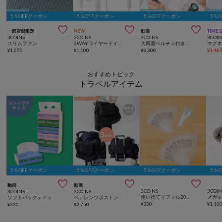
5％OFFクーポン
5％OFFクーポン
5％OFFクーポン
5％



一部店舗限定
NEW
動画
TIME 
3COINS
3COINS
3COINS
3COIN
スリムファン
2WAYワイヤードイヤホンカナルタイプ
大風量ペルチェ付きハンディファン
¥
1,650
¥
1,100
¥
3,300
¥
1,48
おすすめトピック
トラベルアイテム
5％OFFクーポン
5％OFFクーポン
5％OFFクーポン
5％



動画
動画
3COINS
3COIN
3COINS
3COINS
使い捨てリフィル20ピースセット：10ml
ソフトパックティッシュコンパクトサイズ6個セット（150組）
ペアレンツボストンBAG
¥
330
¥
1,10
¥
330
¥
2,750