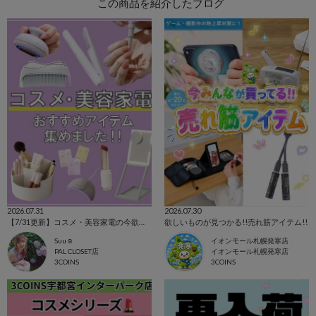
この商品を紹介したブログ
2026.07.31
2026.07.30
【7/31更新】コスメ・美容家電の今欲しいアイテム集めました！
欲しいものが見つかる!!売れ筋アイテム!!
Suu☺︎
イオンモール札幌発寒店
PAL CLOSET店
イオンモール札幌発寒店
3COINS
3COINS