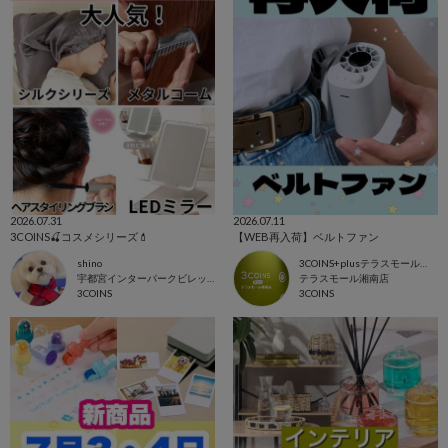
2026.07.31
2026.07.11
3COINS🍒コスメシリーズ💄
【WEB再入荷】ベルトファン
shino
3COINS+plusテラスモール湘南店
宇都宮インターパークビレッジ店
テラスモール湘南店
3COINS
3COINS