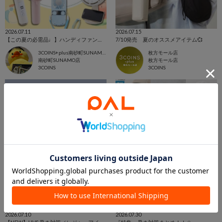
2026.07.11
2026.07.15
【この夏の必需品♩】ハンディファン特集☀️🍉
7/10発売 夏のオススメアイテム💞
3COINS+plus南砂町SUNAMO店
枚方モール店
南砂町SUNAMO店
枚方モール店
3COINS
3COINS
2026.07.10
2026.07.30