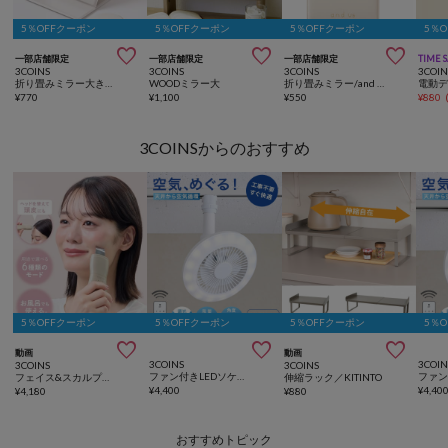
5％OFFクーポン
5％OFFクーポン
5％OFFクーポン
5％



一部店舗限定
一部店舗限定
一部店舗限定
TIME 
3COINS
3COINS
3COINS
3COIN
折り畳みミラー大きめ／and us
WOODミラー大
折り畳みミラー/and us
¥
770
¥
1,100
¥
550
¥
880
3COINSからのおすすめ
5％OFFクーポン
5％OFFクーポン
5％OFFクーポン
5％



動画
動画
3COINS
3COIN
3COINS
3COINS
ファン付きLEDソケットタイプ
フェイス&スカルプウォーターピーラー／and us
伸縮ラック／KITINTO
¥
4,400
¥
4,40
¥
4,180
¥
880
おすすめトピック