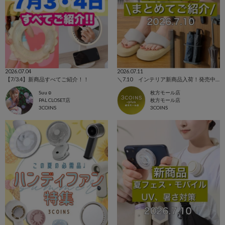
2026.07.04
2026.07.11
【7/3.4】新商品すべてご紹介！！
＼7.10 インテリア新商品入荷！発売中アイテムまとめてご紹介！／
Suu☺︎
枚方モール店
PAL CLOSET店
枚方モール店
3COINS
3COINS