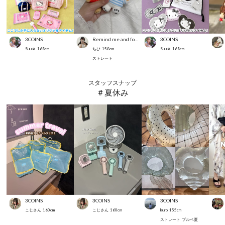
3COINS
Remind me and forever
3COINS
Suu☺︎
168
cm
ちひ
158
cm
Suu☺︎
168
cm
ストレート
スタッフスナップ
＃夏休み
3COINS
3COINS
3COINS
こじさん
160
cm
こじさん
160
cm
kuro
155
cm
ストレート
ブルベ夏