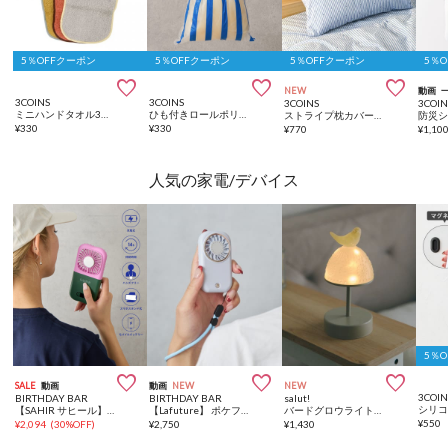
5％OFFクーポン
5％OFFクーポン
5％OFFクーポン
5％



NEW
動画
3COINS
3COINS
3COINS
3COIN
ミニハンドタオル3枚セット：11×22cm
ひも付きロールポリ袋：SS（50枚入り）
ストライプ枕カバー：45×65cm
¥
330
¥
330
¥
770
¥
1,10
人気の家電/デバイス
5％



SALE
動画
動画
NEW
NEW
3COIN
BIRTHDAY BAR
BIRTHDAY BAR
salut!
【SAHIR サヒール】6way handy fan 冷却プレート付ファン
【Lafuture】 ポケファン 最大風量8.9ｍ コンパクトパワフル扇風機
バードグロウライト／choupinet
¥
550
¥
2,094
(
30%OFF
)
¥
2,750
¥
1,430