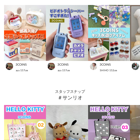
3COINS
3COINS
3COINS
aya
157
cm
aya
157
cm
SHIHO
152
cm
スタッフスナップ
＃サンリオ