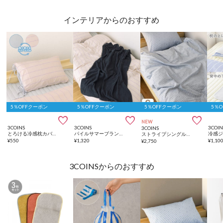
インテリアからのおすすめ
5％OFFクーポン
5％OFFクーポン
5％OFFクーポン
5％



NEW
3COINS
3COINS
3COIN
3COINS
とろける冷感枕カバー：45×65cm
パイルサマーブランケット：140×100cm
ストライプシングル布団カバー：210×150cm
¥
550
¥
1,320
¥
1,10
¥
2,750
3COINSからのおすすめ