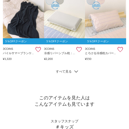
5％OFFクーポン
5％OFFクーポン
5％OFFクーポン
3COINS
3COINS
3COINS
パイルサマーブランケット：140×100cm
冷感リバーシブル枕：30×50cm
とろける冷感枕カバー：45×65cm
¥1,320
¥2,200
¥550
このアイテムを見た人は
こんなアイテムも見ています
スタッフスナップ
＃キッズ