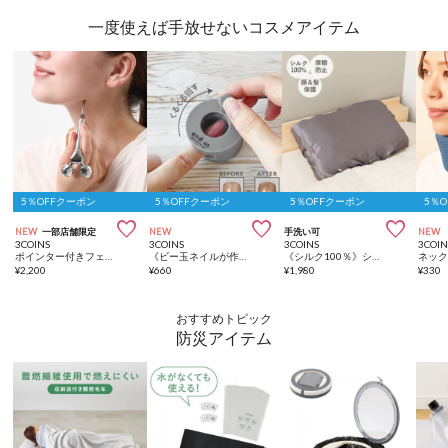
一度使えば手放せないコスメアイテム
5％OFFクーポン
5％OFFクーポン
5％OFFクーポン
5％



NEW
一部店舗限定
NEW
手洗い可
NEW
3COINS
3COINS
3COINS
3COIN
ポインター付きフェイスローラー／and us
《ビー玉ネイルが作れる》マグネイルメーカー／and us
《シルク100％》シルク枕カバー大きめ：50×70cm／and us
ネッ
¥
2,200
¥
660
¥
1,980
¥
330
おすすめトピック
防災アイテム