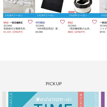
5％OFFクーポン
5％OFFクーポン
5％OFFクーポン
5％



SALE
一部店舗限定
WEB限定
SALE
一部店
3COINS
3COINS
3COINS
3COIN
収納袋付き難燃毛布：150×130cm／SOBANI
《WEB限定商品》家庭用緊急トイレ50回分／SOBANI
《長距離移動のお供に》ポータブルトイレ／KIDS
¥
1,100
(
33%OFF
)
¥
3,080
¥
880
(
60%OFF
)
¥
550
PICK UP