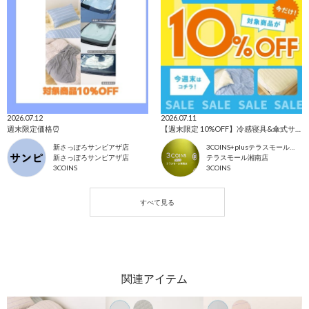
2026.07.12
2026.07.11
週末限定価格⏰
【週末限定 10%OFF】冷感寝具&傘式サンシェード
新さっぽろサンピアザ店
3COINS+plusテラスモール湘南店
新さっぽろサンピアザ店
テラスモール湘南店
3COINS
3COINS