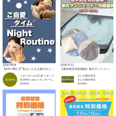
2026.08.08
2026.07.12
【8/8〜🆕】😴私をいたわる夜のひととき🛀
【週末限定特別価格】傘式サンシェード・冷感寝具
イオンモール川口店 スタッフ
セレオ国分寺店
3COINS＋plusイオンモール川口店
セレオ国分寺店
3COINS
3COINS