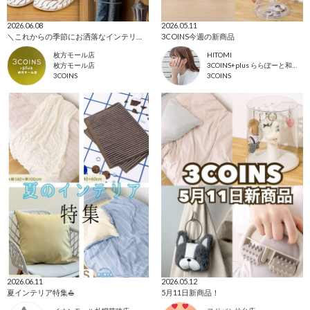
2026.06.08
2026.05.11
＼これからの季節にお洒落なインテリアアイテム！／
3COINS今週の新商品
枚方モール店
HITOMI
枚方モール店
3COINS+plus ららぽーと和泉店
3COINS
3COINS
2026.06.11
2026.05.12
夏インテリア特集⛵️
5月11日新商品！