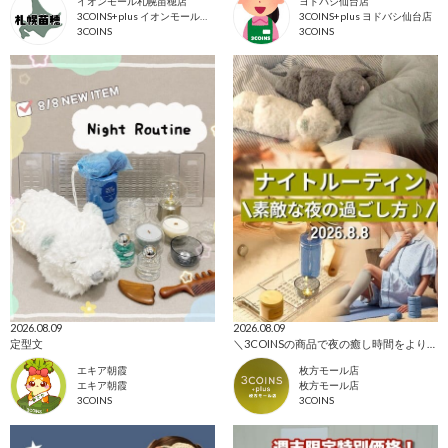
イオンモール札幌苗穂店
ヨドバシ仙台店
3COINS+plus イオンモール札幌苗穂店
3COINS+plus ヨドバシ仙台店
3COINS
3COINS
2026.08.09
2026.08.09
定型文
＼3COINSの商品で夜の癒し時間をより素敵に♪／
エキア朝霞
枚方モール店
エキア朝霞
枚方モール店
3COINS
3COINS