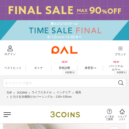
ログイン
ブランド
パーソナル
ベストヒット
オトナ
骨格診断
身長別
カラー
ライフスタイル
インテリア
寝具
3COINS
TOP
とろける冷感掛けカバーシングル：210×150cm