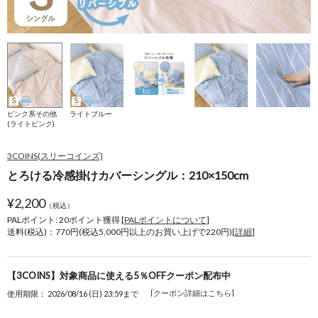
ピンク系その他
ライトブルー
(ライトピンク)
3COINS(スリーコインズ)
とろける冷感掛けカバーシングル：210×150cm
¥
2,200
（税込）
PALポイント: 20
ポイント獲得 [
PALポイントについて
]
送料(税込)：770円(税込5,000円以上のお買い上げで220円)[
詳細
]
【3COINS】対象商品に使える5％OFFクーポン配布中
[クーポン詳細はこちら]
使用期限： 2026/08/16 (日) 23:59まで