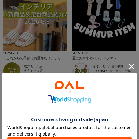
2026.06.08
2026.06.06
＼これからの季節にお洒落なインテリアアイテム！／
夏におすすめハンディファン
枚方モール店
イオンモール苫小牧店
枚方モール店
3COINS+plus イオンモール苫小牧店
3COINS
3COINS