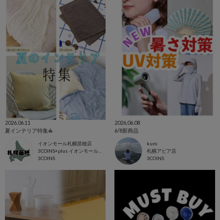
2026.06.11
2026.06.08
夏インテリア特集⛵️
6/8新商品
イオンモール札幌苗穂店
kuro
3COINS+plus イオンモール札幌苗穂店
札幌アピア店
3COINS
3COINS