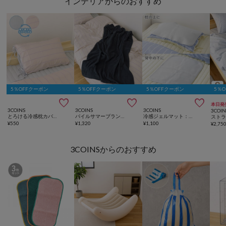
インテリアからのおすすめ
5％OFFクーポン
5％OFFクーポン
5％OFFクーポン
5％



本日発
3COINS
3COINS
3COINS
3COIN
とろける冷感枕カバー：45×65cm
パイルサマーブランケット：140×100cm
冷感ジェルマット：40×60cm
¥
550
¥
1,320
¥
1,100
¥
2,75
3COINSからのおすすめ