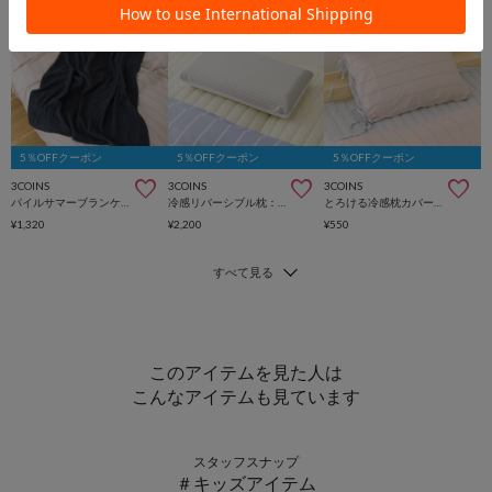
5％OFFクーポン
5％OFFクーポン
5％OFFクーポン
3COINS
3COINS
3COINS
パイルサマーブランケット：140×100cm
冷感リバーシブル枕：30×50cm
とろける冷感枕カバー：45×65cm
¥1,320
¥2,200
¥550
このアイテムを見た人は
こんなアイテムも見ています
スタッフスナップ
＃キッズアイテム