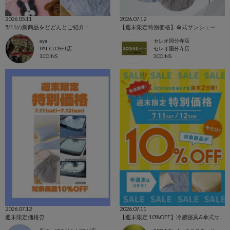
2026.05.11
2026.07.12
5/11の新商品をどどんとご紹介！
【週末限定特別価格】傘式サンシェード・冷感寝具
aya
セレオ国分寺店
PAL CLOSET店
セレオ国分寺店
3COINS
3COINS
2026.07.12
2026.07.11
週末限定価格⏰
【週末限定 10%OFF】冷感寝具&傘式サンシェード