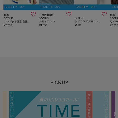
5％OFFクーポン
5％OFFクーポン
5％OFFクーポン
5％



動画
一部店舗限定
動画
3COINS
3COINS
3COINS
3COIN
シリコンマグネットガジェットホルダー3個セット
コンパクト三脚自撮り棒
スリムファン
¥
550
¥
2,200
¥
1,650
¥
2,20
PICK UP