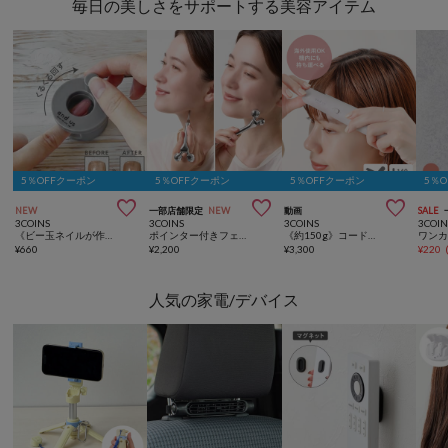
毎日の美しさをサポートする美容アイテム
5％OFFクーポン
5％OFFクーポン
5％OFFクーポン
5％



NEW
一部店舗限定
NEW
動画
SALE
3COINS
3COINS
3COINS
3COIN
《ビー玉ネイルが作れる》マグネイルメーカー／and us
ポインター付きフェイスローラー／and us
《約150g》コードレスストレートアイロン／and us
¥
660
¥
2,200
¥
3,300
¥
220
人気の家電/デバイス