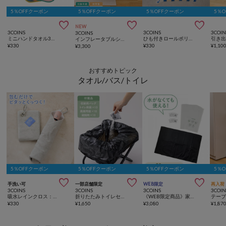
5％OFFクーポン
5％OFFクーポン
5％OFFクーポン
5％



NEW
3COINS
3COINS
3COIN
3COINS
ミニハンドタオル3枚セット：11×22cm
ひも付きロールポリ袋：SS（50枚入り）
インフレータブルシーソーチェア
¥
330
¥
330
¥
1,10
¥
3,300
おすすめトピック
タオル/バス/トイレ
5％OFFクーポン
5％OFFクーポン
5％OFFクーポン
5％



手洗い可
一部店舗限定
WEB限定
再入荷
3COINS
3COINS
3COINS
3COIN
吸水レインクロス：30×30cm
折りたたみトイレセット／SOBANI
《WEB限定商品》家庭用緊急トイレ50回分／SOBANI
テー
¥
330
¥
1,650
¥
3,080
¥
1,87