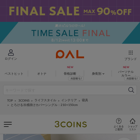
ログイン
ブランド
パーソナル
ベストヒット
オトナ
骨格診断
身長別
カラー
ライフスタイル
インテリア
寝具
3COINS
TOP
とろける冷感掛けカバーシングル：210×150cm