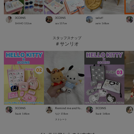
3COINS
3COINS
salut!
SHIHO
152
cm
aya
157
cm
yurie
168
cm
スタッフスナップ
＃サンリオ
3COINS
Remind me and forever
3COINS
Suu☺︎
168
cm
ちひ
158
cm
Suu☺︎
168
cm
ストレート