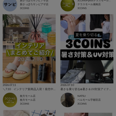
新さっぽろサンピアザ店
3COINS+plusテラスモール湘南店
新さっぽろサンピアザ店
テラスモール湘南店
3COINS
3COINS
2026.07.11
2026.07.10
＼7.10 インテリア新商品入荷！発売中アイテムまとめてご紹介！／
暑さを乗り切る❄️暑さ＆UV対策アイテム🌞✨️
枚方モール店
NATSU
枚方モール店
ベルモール宇都宮店
3COINS
3COINS