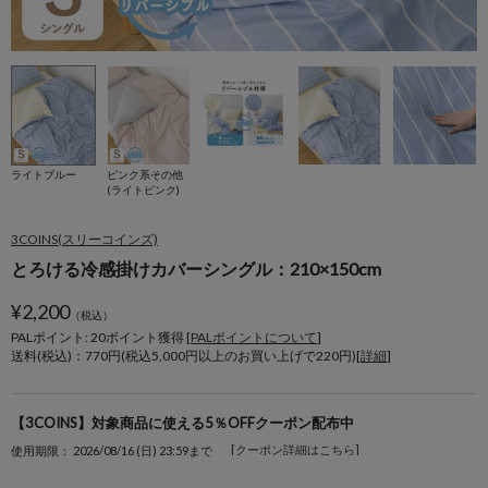
ライトブルー
ピンク系その他
(ライトピンク)
3COINS(スリーコインズ)
とろける冷感掛けカバーシングル：210×150cm
¥
2,200
（税込）
PALポイント: 20
ポイント獲得 [
PALポイントについて
]
送料(税込)：770円(税込5,000円以上のお買い上げで220円)[
詳細
]
【3COINS】対象商品に使える5％OFFクーポン配布中
[クーポン詳細はこちら]
使用期限： 2026/08/16 (日) 23:59まで