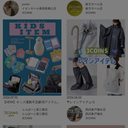
junko
枚方モール店
イオンモール幕張新都心店
枚方モール店
3COINS
3COINS
2026.07.31
2026.06.02
【NEW】キッズ運動不足解消アイテム／トラベル✈️
☔️レインアイテム🫧
ららぽーと新三郷店
西武東戸塚SC店
ららぽーと新三郷店
西武東戸塚SC
3COINS
3COINS