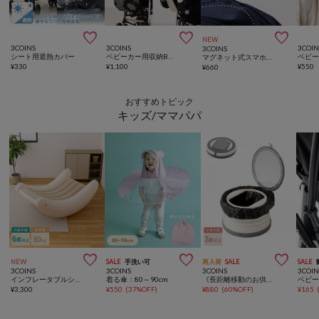



NEW
3COINS
3COINS
3COIN
3COINS
シート用遮熱カバー
ベビーカー用収納BAG
マグネット式スマホホルダー／KIDSトラベル
¥
330
¥
1,100
¥
550
¥
660
おすすめトピック
キッズ/ママパパ



NEW
SALE
手洗い可
再入荷
SALE
SALE
3COINS
3COINS
3COINS
3COIN
インフレータブルシーソーチェア
着る傘：80～90cm
《長距離移動のお供に》ポータブルトイレ／KIDS
¥
3,300
¥
550
(
37%OFF
)
¥
880
(
60%OFF
)
¥
165