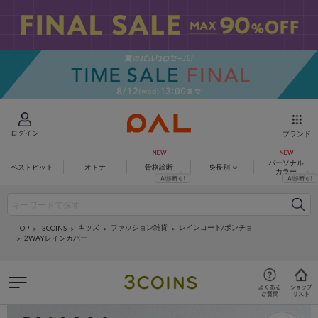
ログイン
ブランド
パーソナル
ベストヒット
オトナ
骨格診断
身長別
カラー
キッズ
ファッション雑貨
レインコート/ポンチョ
3COINS
TOP
2WAYレインカバー