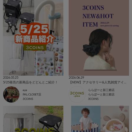
2026.05.25
2026.06.29
5/25発売の新商品をどどんとご紹介！
【NEW】アクセサリー&人気雑貨アイテム‎‎𖤐 ̖́-‬‎
aya
ららぽーと新三郷店
PAL CLOSET店
ららぽーと新三郷店
3COINS
3COINS