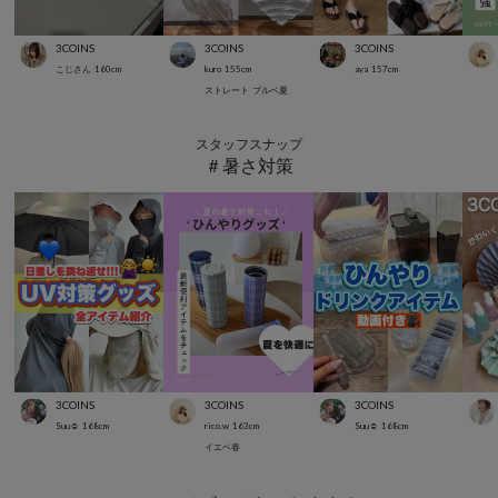
3COINS
3COINS
3COINS
こじさん
160
cm
kuro
155
cm
aya
157
cm
ストレート
ブルベ夏
スタッフスナップ
＃暑さ対策
3COINS
3COINS
3COINS
Suu☺︎
168
cm
rico.w
163
cm
Suu☺︎
168
cm
イエベ春