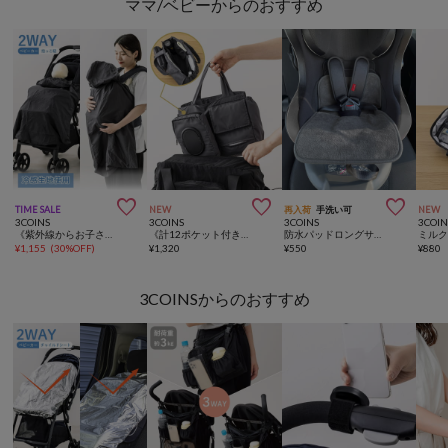
ママ/ベビーからのおすすめ



TIME SALE
NEW
再入荷
手洗い可
NEW
3COINS
3COINS
3COINS
3COIN
《紫外線からお子さまをガード》2WAY冷感UVケープ
《計12ポケット付き！》バッグインバッグ／KIDSトラベル
防水パッドロングサイズ
¥
1,155
(
30%OFF
)
¥
1,320
¥
550
¥
880
3COINSからのおすすめ