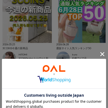
2026.05.25
2026.06.28
3COINS今週の新商品
通販サイト人気ランキング50
HITOMI
kuro
3COINS+plus ららぽーと和泉店
札幌アピア店
3COINS
3COINS