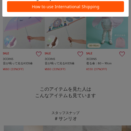
SALE
SALE
SALE
3COINS
3COINS
3COINS
音が鳴って光るKIDS傘
音が鳴って光るKIDS傘
着る傘：80～90cm
¥880
(33%OFF)
¥880
(33%OFF)
¥550
(37%OFF)
このアイテムを見た人は
こんなアイテムも見ています
スタッフスナップ
＃サンリオ