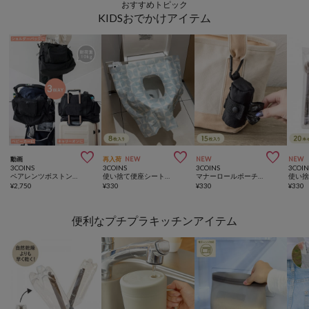
おすすめトピック
KIDSおでかけアイテム



動画
再入荷
NEW
NEW
NEW
3COINS
3COINS
3COINS
3COIN
ペアレンツボストンBAG
使い捨て便座シート／KIDSトラベル
マナーロールポーチ／KIDSトラベル
¥
2,750
¥
330
¥
330
¥
330
便利なプチプラキッチンアイテム