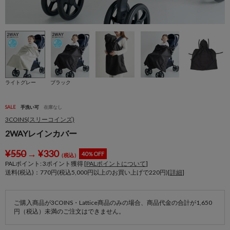
ライトグレー
ブラック
SALE
手洗い可
在庫なし
3COINS(スリーコインズ)
2WAYレインカバー
¥
550
→
¥
330
40％OFF
（税込）
PALポイント:
3
ポイント獲得 [
PALポイントについて
]
送料(税込)：770円(税込5,000円以上のお買い上げで220円)[
詳細
]
ご購入商品が3COINS・Lattice商品のみの場合、商品代金の合計が1,650
円（税込）未満のご注文はできません。