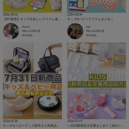
2026.08.01
2026.08.04
【8/1更新】キッズ今欲しいアイテム集めました！
キッズ&ベビーアイテムまとめ！
Suu☺︎
aya
PAL CLOSET店
PAL CLOSET店
3COINS
3COINS
2026.07.31
2026.07.19
キッズ＆ベビーグッズ新作＆人気商品まとめ！
＼KIDS新商品＆定番まとめてご紹介いたします！／