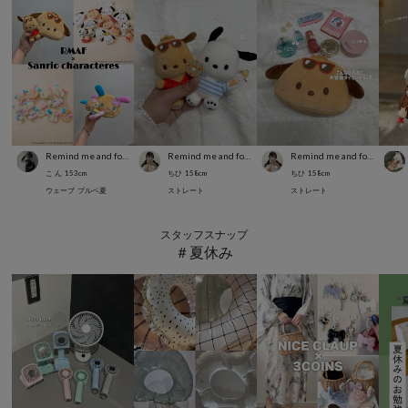
Remind me and forever
Remind me and forever
Remind me and forever
こ ん
153
cm
ちひ
158
cm
ちひ
158
cm
ウェーブ
ブルベ夏
ストレート
ストレート
スタッフスナップ
＃夏休み