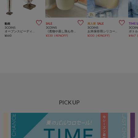



動画
SALE
再入荷
SALE
TIME 
3COINS
3COINS
3COINS
3COIN
オープンスピーディーボトルドライヤー
《煮物や蒸し鶏も作れる！》一人炊き用炊飯マグ／KITINTO
お米保存用シリコーンバッグ：2L／KITINTO
ボト
¥
660
¥
330
(
40%OFF
)
¥
330
(
40%OFF
)
¥
467
PICK UP