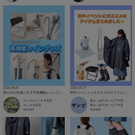
2026.05.25
2026.07.27
雨の日を快適にする☔️高機能レイングッズ"٩(ｰ̀ꇴｰ́)
野外イベントにオススメのアイテムご紹介☁️
ルミネ1ルミネ大宮店
新さっぽろサンピアザ店
ルミネ大宮店
新さっぽろサンピアザ店
3COINS
3COINS