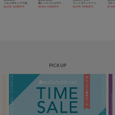
ベルト付キュプラ混サテンスカート
裾レースフリルサテンキャミソール
マットサテンマーメイドスカート
¥
6,600
(
60%OFF
)
¥
2,464
(
30%OFF
)
¥
2,695
(
50%OFF
)
¥
1,10
PICK UP