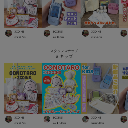
3COINS
3COINS
3COINS
aya
157
cm
aya
157
cm
aya
157
cm
スタッフスナップ
＃キッズ
3COINS
3COINS
3COINS
aya
157
cm
Suu☺︎
168
cm
matsu
163
cm