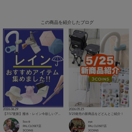
この商品を紹介したブログ
2026.06.29
2026.05.25
【7/17更新】撥水・レイン今欲しいアイテム集めました！
5/25発売の新商品をどどんとご紹介！
Suu☺︎
aya
PAL CLOSET店
PAL CLOSET店
3COINS
3COINS