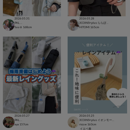
2026.05.31
2026.05.28
PAL CLOSET店
3COINS+plus ららぽーと和泉店
Suu☺︎
168cm
HITOMI
165cm
2026.05.27
2026.05.25
PAL CLOSET店
3COINS+plus イオンモール日吉津店
aya
157cm
rico.w
163cm
イエベ春