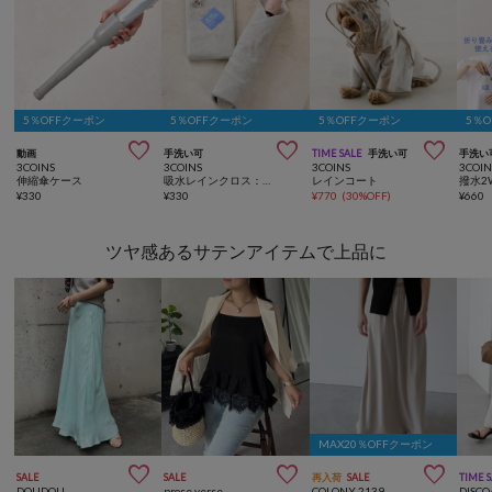
5％OFFクーポン
5％OFFクーポン
5％OFFクーポン
5％



動画
手洗い可
TIME SALE
手洗い可
手洗い
3COINS
3COINS
3COINS
3COIN
伸縮傘ケース
吸水レインクロス：30×30cm
レインコート
撥水2
¥
330
¥
330
¥
770
(
30%OFF
)
¥
660
ツヤ感あるサテンアイテムで上品に
MAX20％OFFクーポン



SALE
SALE
再入荷
SALE
TIME 
DOUDOU
prose verse
COLONY 2139
DISCO