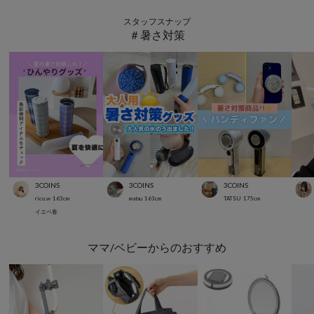
スタッフスナップ
＃暑さ対策
3COINS
3COINS
3COINS
rico.w
163
cm
matsu
163
cm
TATSU
175
cm
イエベ春
ママ/ベビーからのおすすめ