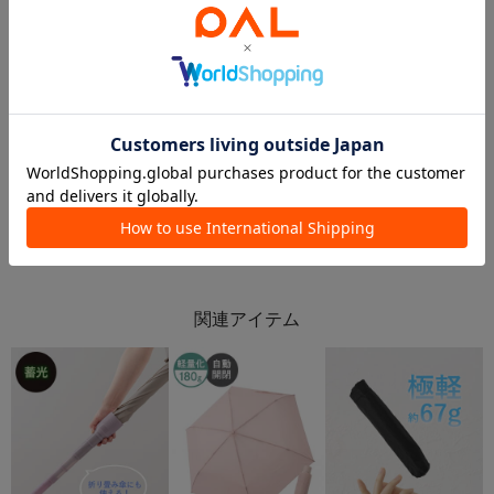
2026.05.30
2026.05.29
雨の日も快適に過ごしましょう🌈
本気の梅雨対策！レインアイテム🌧️
新さっぽろサンピアザ店
MARK IS みなとみらい店
新さっぽろサンピアザ店
3COINS+plus MARK IS みなとみらい店
3COINS
3COINS