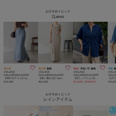
おすすめトピック
Q.anos



再入荷
再入荷
動画
SALE
手洗い可
動画
予約
COLLAGE
COLLAGE
COLLAGE
COLL
GALLARDAGALANTE
GALLARDAGALANTE
GALLARDAGALANTE
GALL
【伸びるデニム】Q.anosリラックスマーメイドスカート
【楽に着れる】Q.anosリラックススリムジャンパースカート
【涼しいデニム/丈を変えられる】Q.anos シアーデニムバンドカラーシャツ
¥
15,400
¥
16,500
¥
11,000
(
20%OFF
)
¥
13,2
おすすめトピック
レインアイテム