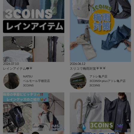
2026.07.10
2026.06.12
レインアイテム🐸☔️
スリコで梅雨対策☔️☔️☔️
NATSU
アトレ亀戸店
ベルモール宇都宮店
3COINS+plusアトレ亀戸店
3COINS
3COINS