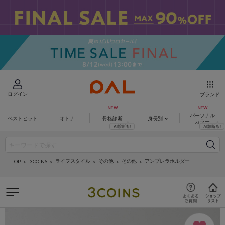
ログイン
ブランド
パーソナル
ベストヒット
オトナ
骨格診断
身長別
カラー
ライフスタイル
その他
その他
アンブレラホルダー
3COINS
TOP