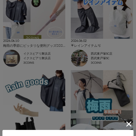
2026.06.10
2026.06.02
梅雨の季節にピッタリな便利グッズ💁🏻‍♀️☔️💕
☔️レインアイテム🫧
イクスピアリ舞浜店
西武東戸塚SC店
イクスピアリ舞浜店
西武東戸塚SC
3COINS
3COINS