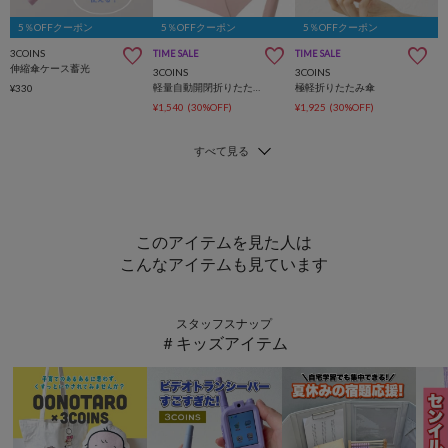
5％OFFクーポン
5％OFFクーポン
5％OFFクーポン
3COINS
TIME SALE
TIME SALE
伸縮傘ケース蓄光
3COINS
3COINS
軽量自動開閉折りたたみ傘
極軽折りたたみ傘
¥330
¥1,540
(30%OFF)
¥1,925
(30%OFF)
このアイテムを見た人は
こんなアイテムも見ています
スタッフスナップ
＃キッズアイテム