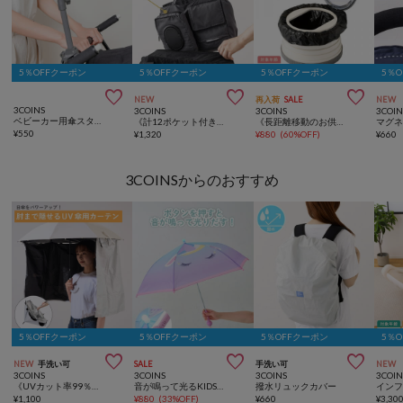
5％OFFクーポン
5％OFFクーポン
5％OFFクーポン
5％



NEW
再入荷
SALE
NEW
3COINS
3COINS
3COINS
3COIN
ベビーカー用傘スタンド
《計12ポケット付き！》バッグインバッグ／KIDSトラベル
《長距離移動のお供に》ポータブルトイレ／KIDS
¥
550
¥
1,320
¥
880
(
60%OFF
)
¥
660
3COINSからのおすすめ
5％OFFクーポン
5％OFFクーポン
5％OFFクーポン
5％



NEW
手洗い可
SALE
手洗い可
NEW
3COINS
3COINS
3COINS
3COIN
《UVカット率99％》UV傘用カーテン
音が鳴って光るKIDS傘
撥水リュックカバー
¥
1,100
¥
880
(
33%OFF
)
¥
660
¥
3,30