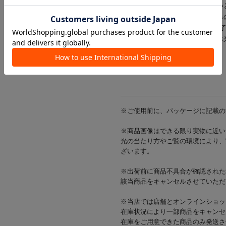
●お子様やペットの手の届かない
●本製品の使用によるぬいぐるみ
負いかねますのであらかじめご
●本製品はぬいぐるみ用です。本
/推し活/
※ご使用前に、パッケージに記載の
※商品画像はできる限り実物に近い
光の当たり方やご覧の環境により、
ざいます。
※出荷前に商品不具合が確認された
該当商品をキャンセルさせていただ
※当店では店舗とオンラインショッ
在庫状況により一部商品をキャンセ
在庫をご用意できた商品のみ発送さ