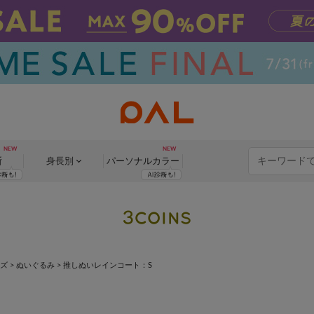
断
身長別
パーソナル
カラー
ッズ
>
ぬいぐるみ
>
推しぬいレインコート：S