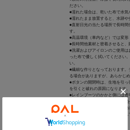
ださい。
●濡れた場合は、乾いた布で水気
●濡れたまま放置すると、水跡や
●直射日光の当たる場所で長時間
す。
●高温環境（車内など）では変形
●長時間他素材と密着させると、
●洗濯およびアイロンのご使用は
った布で優しく拭いてください
い。
●繊細な作りとなっております。
る場合がありますが、あらかじ
●ボタンの開閉時は、生地を引っ
を引くと破れの原因になります
●レインブーツのかかと側には透
無理に引っ張らず、ブーツ本体
●お取り扱いの際は強い摩擦や他
●使用中、デザイン部の糸が切れ
い。
●火気に近づけないでください。