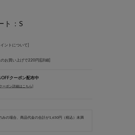
ート：S
ポイントについて
]
上のお買い上げで220円)[
詳細
]
％OFFクーポン配布中
[クーポン詳細はこちら]
e商品のみの場合、商品代金の合計が1,650円（税込）未満