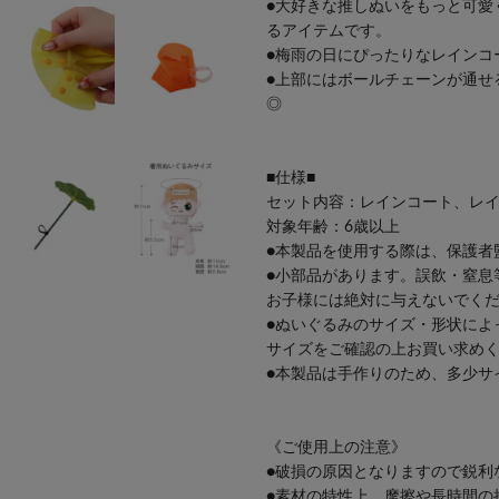
●大好きな推しぬいをもっと可愛
るアイテムです。
●梅雨の日にぴったりなレインコ
●上部にはボールチェーンが通せ
◎
■仕様■
セット内容：レインコート、レ
対象年齢：6歳以上
●本製品を使用する際は、保護者
●小部品があります。誤飲・窒息
お子様には絶対に与えないでく
●ぬいぐるみのサイズ・形状によ
サイズをご確認の上お買い求め
●本製品は手作りのため、多少サ
《ご使用上の注意》
●破損の原因となりますので鋭利
●素材の特性上、摩擦や長時間の