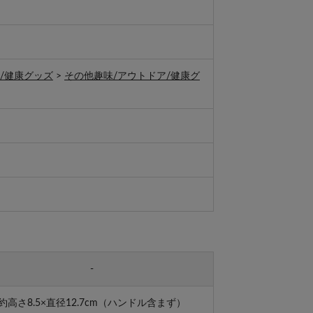
/健康グッズ
>
その他趣味/アウトドア/健康グ
-
約高さ8.5×直径12.7cm（ハンドル含まず）