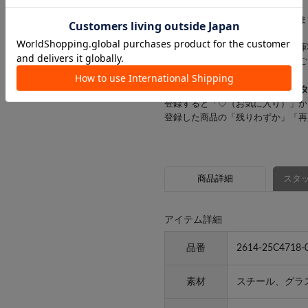
す。
お客様にはご迷惑をおかけいたしま
※一部の商品では、商品仕様や在庫
店舗在庫を表示していない場合がご
▼気になるアイテムは「
♡
」を
登録すると「♡（お気に入り）」か
登録した商品の「残りわずか」「再
商品詳細
スタッ
アイテム詳細
品番
2614-25C4718-
素材
スチール、グラ