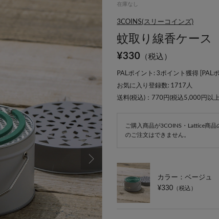
在庫なし
3COINS(スリーコインズ)
蚊取り線香ケース
¥
330
（税込）
PALポイント: 3ポイント獲得 [
PAL
お気に入り登録数:
1717
人
送料(税込)：770円(税込5,000円以
ご購入商品が3COINS・Lattic
のご注文はできません。
カラー：ベージュ
¥330
（税込）