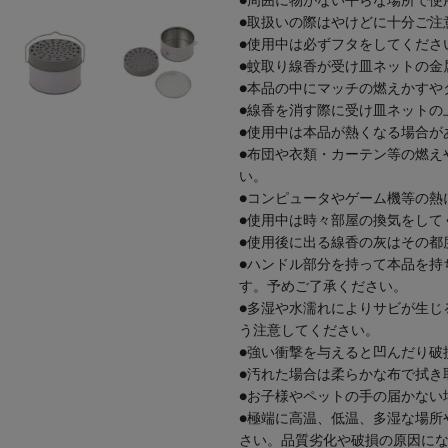
●周囲に物がない平らな場所で使
●取扱いの際はやけどに十分ご注
●使用中は必ずフタをしてくださ
●蚊取り線香が受け皿ネットの金
●本品の中にマッチの燃えかすや
●線香を消す際に受け皿ネットの
●使用中は本品が熱くなる場合が
●布団や衣類・カーテン等の燃え
い。
●コンピュータやゲーム機等の熱
●使用中は時々部屋の換気をして
●使用後に出る線香の灰はその都
●ハンドル部分を持って本品を持
す。予めご了承ください。
●多湿や水濡れによりサビが生じ
う注意してください。
●強い衝撃を与えると凹んだり破
●汚れた場合は柔らかな布で拭き
●お子様やペットの手の届かない
●極端に高温、低温、多湿な場所
さい。品質劣化や破損の原因に