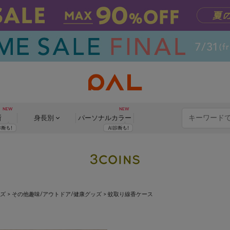
断
身長別
パーソナル
カラー
ッズ
>
その他趣味/アウトドア/健康グッズ
>
蚊取り線香ケース