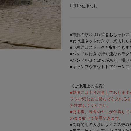
FREE/
在庫なし
●市販の蚊取り線香をおしゃれに
●受け皿ネット付きで、点火した
●下段にはストックも収納できま
●ハンドル付きで持ち運びもラク
●ハンドルはくぼみがあり、掛け
●キャンプやアウトドアシーンに
《ご使用上の注意》
●製造には十分注意しております
フタの穴などに指などを入れる
分注意してください。
●使用後、線香のヤニが付着して
のまま続けて使用できます。
●長時間用の大きいサイズの蚊取