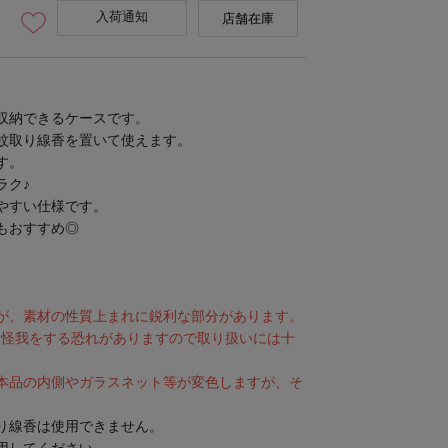
入荷通知
店舗在庫
収納できるケースです。
蚊取り線香を置いて使えます。
す。
ラク♪
ハンドルにくぼみがあり掛けや
やすい仕様です。
もおすすめ◎
が、素材の性質上まれに鋭利な部分があります。
と怪我をする恐れがありますので取り扱いには十
本品の内側やガラスネット等が変色しますが、そ
り線香は使用できません。