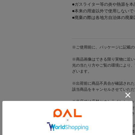
●ガスライター等の炎や熱源を本
●本来の用途以外で使用しないで
●廃棄の際は各地方自治体の廃棄
※ご使用前に、パッケージに記載の
※商品画像はできる限り実物に近い
光の当たり方やご覧の環境により、
ざいます。
※出荷前に商品不具合が確認された
該当商品をキャンセルさせていただ
※当店では店舗とオンラインショッ
在庫状況により一部商品をキャンセ
在庫をご用意できた商品のみ発送さ
※お支払い方法がd払い・メルペイ
一部商品のキャンセルが発生した際