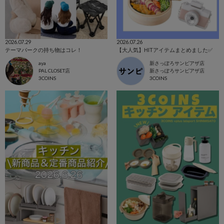
2026.07.29
2026.07.26
テーマパークの持ち物はコレ！
【大人気】HITアイテムまとめました✅
aya
新さっぽろサンピアザ店
PAL CLOSET店
新さっぽろサンピアザ店
3COINS
3COINS