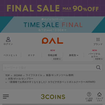
ログイン
ブランド
パーソナル
ベストヒット
オトナ
骨格診断
身長別
カラー
ライフスタイル
食器/キッチンツール/飲料
3COINS
TOP
水筒/ボトル/タンブラー
《新価格でお求めやすくなりました》カラビナ付きペットボトルクーラー/KITINTO