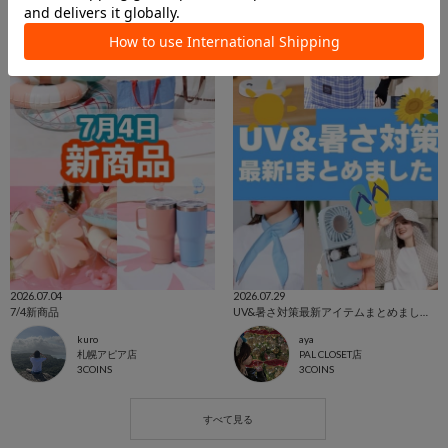
2026.07.04
2026.07.29
7/4新商品
UV&暑さ対策最新アイテムまとめました！
kuro
aya
札幌アピア店
PAL CLOSET店
3COINS
3COINS