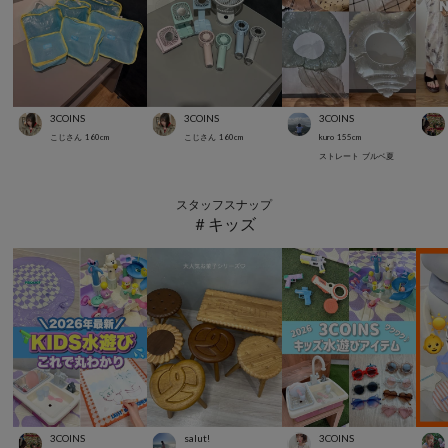
3COINS
3COINS
3COINS
こじさん
160
cm
こじさん
160
cm
kuro
155
cm
ストレート
ブルベ夏
スタッフスナップ
＃キッズ
3COINS
salut!
3COINS