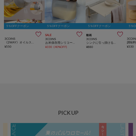
5％OFFクーポン
5％OFFクーポン
5％OFFクーポン
5％



SALE
動画
3COINS
3COIN
3COINS
3COINS
《2WAY》オイルスプレーボトル：460ml／KITINTO
お米保存用シリコーンバッグ：2L／KITINTO
シンクに引っ掛けるサポートテーブル／KITINTO
¥
550
¥
330
¥
330
(
40%OFF
)
¥
880
PICK UP