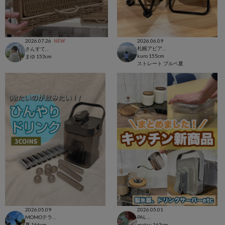
2026.07.26
2026.06.09
NEW
札幌アピア店
さんすて福山店
kuro
155cm
まゆ
153cm
ストレート
ブルベ夏
2026.05.09
2026.05.01
MOMOテラス六地蔵店
PAL CLOSET店
夏
166cm
matsu
163cm