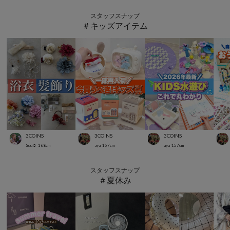
スタッフスナップ
＃キッズアイテム
3COINS
3COINS
3COINS
Suu☺︎
168
cm
aya
157
cm
aya
157
cm
スタッフスナップ
＃夏休み