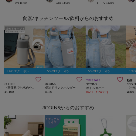
aya
157
cm
yurie
168
cm
SHIHO
152
cm
食器/キッチンツール/飲料からのおすすめ
5％OFFクーポン
5％OFFクーポン
5％OFFクーポン
5％



TIME SALE
動画
3COINS
3COINS
3COINS
3COIN
《新価格でお求めやすくなりました》カラビナ付きペットボトルクーラー/KITINTO
保冷ドリンクホルダー
ボトルカバー
¥
1,100
¥
330
¥
467
(
15%OFF
)
¥
880
3COINSからのおすすめ