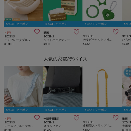
5％OFFクーポン
5％OFFクーポン
5％OFFクーポン
5％



NEW
動画
3COINS
3COIN
3COINS
3COINS
カラビナセット／推し活
インフレータブルシーソーチェア
ソフトパックティッシュミディアムサイズ5個セット（200組）
¥
330
¥
330
¥
3,300
¥
330
人気の家電/デバイス
5％OFFクーポン
5％OFFクーポン
5％OFFクーポン
5％



NEW
一部店舗限定
動画
3COINS
3COINS
3COINS
3COIN
多機能ストラップ／推し活
レースフリルスマホストラップ
スリムファン
¥
550
¥
550
¥
1,650
¥
3,30