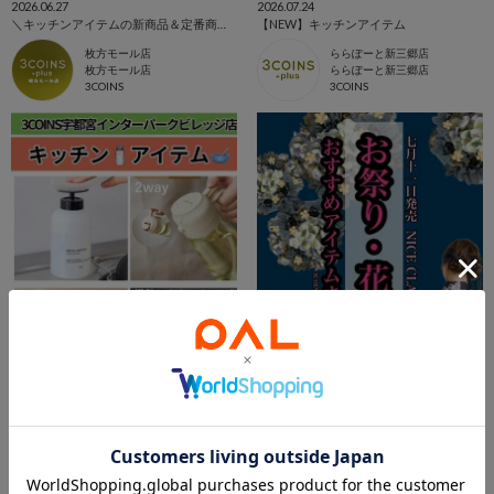
2026.06.27
2026.07.24
＼キッチンアイテムの新商品＆定番商品をご紹介！／
【NEW】キッチンアイテム
枚方モール店
ららぽーと新三郷店
枚方モール店
ららぽーと新三郷店
3COINS
3COINS
2026.07.31
2026.07.11
キッチンアイテム🧂✨
【お祭り・花火大会】おすすめアイテム！
shino
ルミネ２ルミネ大宮西口別館店
宇都宮インターパークビレッジ店
ルミネ2 ルミネ大宮西口別館
3COINS
3COINS