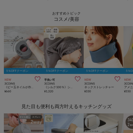
おすすめトピック
コスメ/美容
5％OFFクーポン
5％OFFクーポン
5％OFFクーポン
5％



NEW
手洗い可
NEW
NEW
3COINS
3COINS
3COINS
3COIN
《ビー玉ネイルが作れる》マグネイルメーカー／and us
《シルク100％》シルクナイトキャップロング／and us
ネックストレッチャー
アメ
¥
660
¥
1,320
¥
330
¥
550
見た目も便利も両方叶えるキッチングッズ