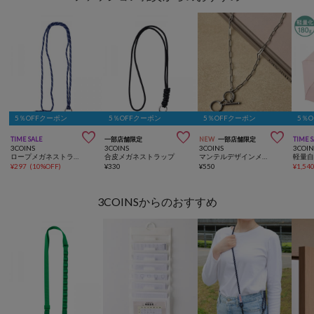
5％OFFクーポン
5％OFFクーポン
5％OFFクーポン
5％



TIME SALE
一部店舗限定
NEW
一部店舗限定
TIME 
3COINS
3COINS
3COINS
3COIN
ロープメガネストラップ
合皮メガネストラップ
マンテルデザインメガネチェーン
¥
297
(
10%OFF
)
¥
330
¥
550
¥
1,54
3COINSからのおすすめ