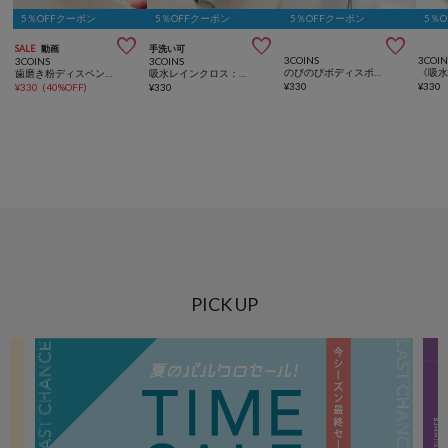
5％OFFクーポン
5％OFFクーポン
5％OFFクーポン
5％



SALE
動画
手洗い可
3COINS
3COIN
3COINS
3COINS
のびのびボディスポンジ
歯磨き粉ディスペンサー
吸水レインクロス：30×30cm
¥
330
¥
330
¥
330
(
40%OFF
)
¥
330
PICK UP