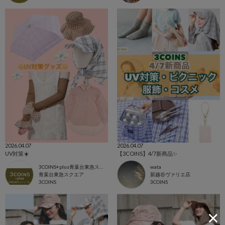
2026.04.07
2026.04.07
UV対策☀️
【3COINS】4/7新商品✨
3COINS+plus青葉台東急スクエア店
wata
青葉台東急スクエア
新越谷ヴァリエ店
3COINS
3COINS