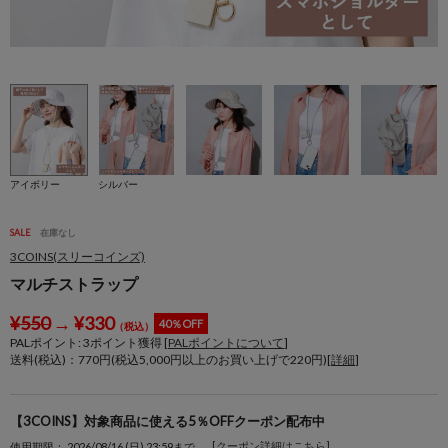
アイボリー
シルバー
SALE
在庫なし
3COINS(スリーコインズ)
マルチストラップ
¥
550
→
¥
330
40％OFF
（税込）
PALポイント:
3
ポイント獲得 [
PALポイントについて
]
送料(税込)：770円(税込5,000円以上のお買い上げで220円)[
詳細
]
【3COINS】対象商品に使える5％OFFクーポン配布中
[クーポン詳細はこちら]
使用期限： 2026/08/16 (日) 23:59まで