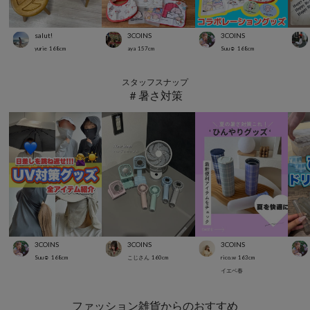
salut!
3COINS
3COINS
yurie
168
cm
aya
157
cm
Suu☺︎
168
cm
スタッフスナップ
＃暑さ対策
3COINS
3COINS
3COINS
Suu☺︎
168
cm
こじさん
160
cm
rico.w
163
cm
イエベ春
ファッション雑貨からのおすすめ