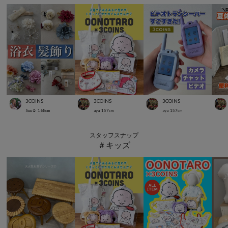
3COINS
3COINS
3COINS
Suu☺︎
168
cm
aya
157
cm
aya
157
cm
スタッフスナップ
＃キッズ