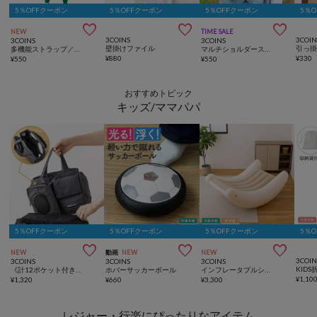
5％OFFクーポン
5％OFFクーポン
5％OFFクーポン
5％



NEW
TIME SALE
3COINS
3COIN
3COINS
3COINS
壁掛けファイル
多機能ストラップ／推し活
マルチショルダーストラップ
¥
880
¥
330
¥
550
¥
550
おすすめトピック
キッズ/ママパパ
5％OFFクーポン
5％OFFクーポン
5％OFFクーポン
5％



NEW
動画
NEW
NEW
3COIN
3COINS
3COINS
3COINS
《計12ポケット付き！》バッグインバッグ／KIDSトラベル
ホバーサッカーボール
インフレータブルシーソーチェア
¥
1,10
¥
1,320
¥
660
¥
3,300
レジャー・行楽にぴったりなアイテム