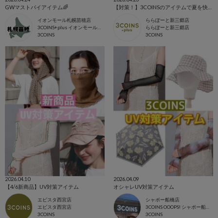
GWマストバイアイテム🌈
【対策！】3COINSのアイテムで夏を快適に🏖☀️
イオンモール札幌苗穂店
ららぽーと新三郷店
3COINS+plus イオンモール札幌苗穂店
ららぽーと新三郷店
3COINS
3COINS
2026.04.10
2026.04.09
【4/6新商品】UV対策アイテム
オシャレUV対策アイテム
エビスタ西宮店
シャポー船橋店
エビスタ西宮店
3COINS OOOPS! シャポー船橋店
3COINS
3COINS