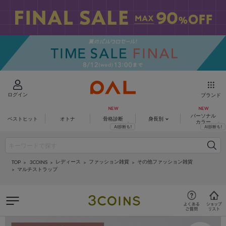
ログイン
ブランド
パーソナル
ベストヒット
オトナ
骨格診断
身長別
カラー
レディース
ファッション雑貨
その他ファッション雑貨
3COINS
TOP
マルチストラップ