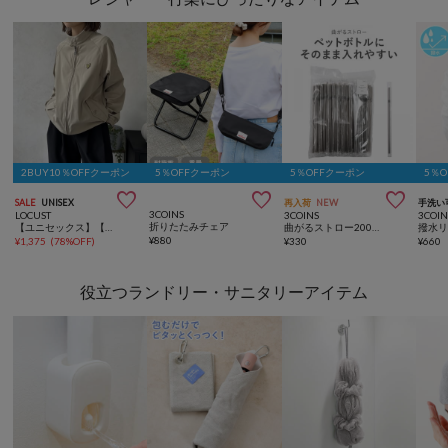
2BUY10％OFFクーポン
5％OFFクーポン
5％OFFクーポン
5％



SALE
UNISEX
再入荷
NEW
手洗い
3COINS
LOCUST
3COINS
3COIN
折りたたみチェア
【ユニセックス】【LYLE&SCOTT】スイングトップ
曲がるストロー200本入り／KITINTO
撥水
¥
880
¥
1,375
(
78%OFF
)
¥
330
¥
660
役立つランドリー・サニタリーアイテム