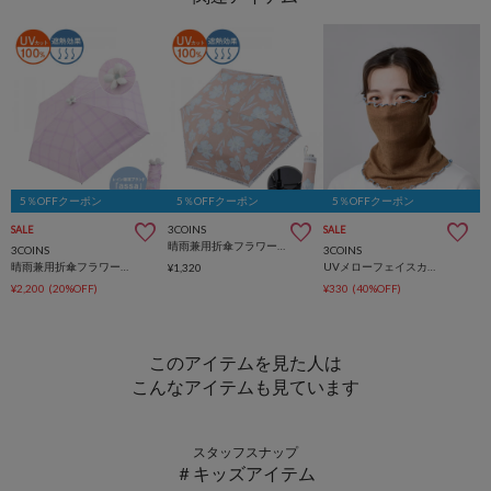
5％OFFクーポン
5％OFFクーポン
5％OFFクーポン
3COINS
SALE
SALE
晴雨兼用折傘フラワーフチロゴ
3COINS
3COINS
晴雨兼用折傘フラワーチェック
UVメローフェイスカバー
¥1,320
¥2,200
(20%OFF)
¥330
(40%OFF)
このアイテムを見た人は
こんなアイテムも見ています
スタッフスナップ
＃キッズアイテム