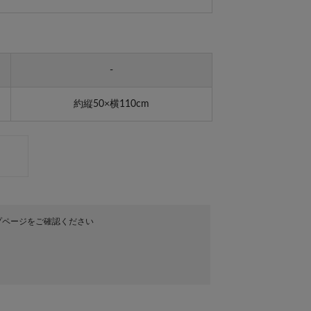
-
約縦50×横110cm
プページをご確認ください