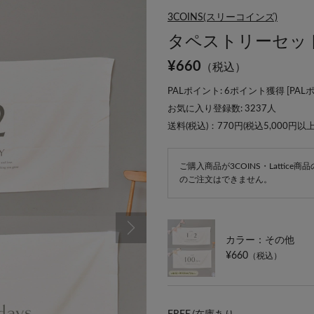
3COINS(スリーコインズ)
タペストリーセット／Ki
¥
660
（税込）
PALポイント: 6ポイント獲得 [
PAL
お気に入り登録数:
3237
人
送料(税込)：770円(税込5,000円以
ご購入商品が3COINS・Lattic
のご注文はできません。
カラー：その他
¥660
（税込）