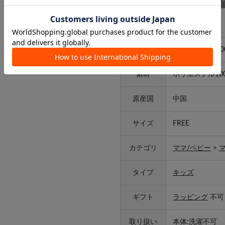
アイテム詳細
品番
2613-SNAV01-0
素材
ポリエステル10
原産国
中国
サイズ
FREE
カテゴリ
ママ/ベビー
>
タイプ
キッズ
ギフト
ラッピング
不可
取り扱い
本体:洗濯不可