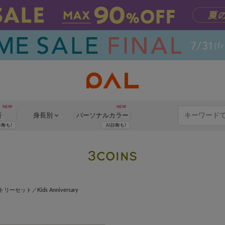
断
身長別
パーソナル
カラー
リーセット／Kids Anniversary