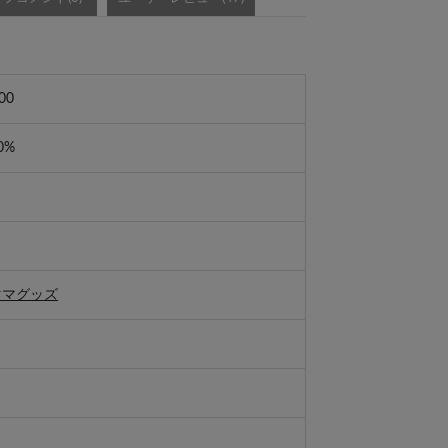
00
0%
ママグッズ