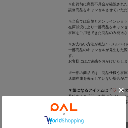
※出荷前に商品不具合が確認された
該当商品をキャンセルさせていただ
※当店では店舗とオンラインショッ
在庫状況により一部商品をキャンセ
在庫をご用意できた商品のみ発送さ
※お支払い方法がd払い・メルペイ
一部商品のキャンセルが発生した際
す。
お客様にはご迷惑をおかけいたしま
※一部の商品では、商品仕様や在庫
店舗在庫を表示していない場合がご
▼気になるアイテムは「
♡
」を
登録すると「♡（お気に入り）」か
登録した商品の「残りわずか」「再
商品詳細
スタッ