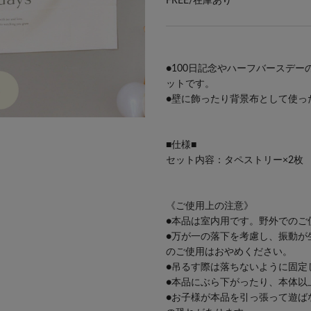
FREE/
在庫あり
●100日記念やハーフバースデ
ットです。
●壁に飾ったり背景布として使っ
■仕様■
セット内容：タペストリー×2枚
《ご使用上の注意》
●本品は室内用です。野外でのご
●万が一の落下を考慮し、振動が
のご使用はおやめください。
●吊るす際は落ちないように固定
●本品にぶら下がったり、本体以
●お子様が本品を引っ張って遊ば