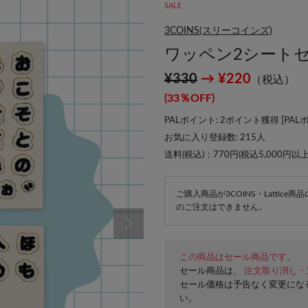
SALE
3COINS(スリーコインズ)
ワッペン2シート
¥330
→ ¥220
（税込）
(33％OFF)
PALポイント: 2ポイント獲得 [
PAL
お気に入り登録数:
215
人
送料(税込)：770円(税込5,000円以
ご購入商品が3COINS・Lattic
のご注文はできません。
この商品はセール商品です。
セール商品は、
注文取り消し・
セール価格は予告なく変更にな
い。