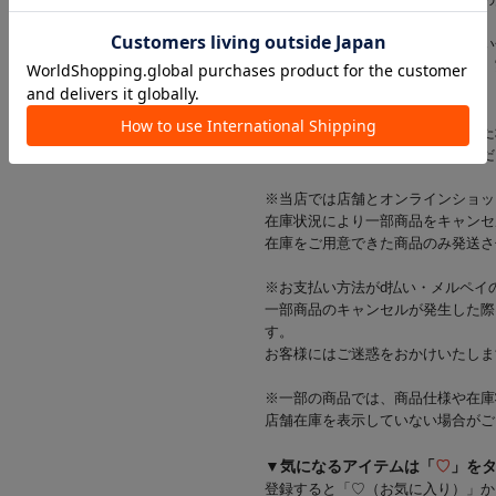
※ご使用前に、パッケージに記載の
※商品画像はできる限り実物に近い
光の当たり方やご覧の環境により、
ざいます。
※出荷前に商品不具合が確認された
該当商品をキャンセルさせていただ
※当店では店舗とオンラインショッ
在庫状況により一部商品をキャンセ
在庫をご用意できた商品のみ発送さ
※お支払い方法がd払い・メルペイ
一部商品のキャンセルが発生した際
す。
お客様にはご迷惑をおかけいたしま
※一部の商品では、商品仕様や在庫
店舗在庫を表示していない場合がご
▼気になるアイテムは「
♡
」を
登録すると「♡（お気に入り）」か