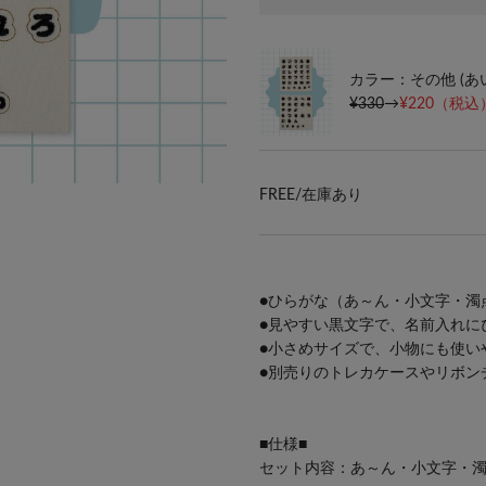
カラー：その他 (あ
¥330
→
¥220
（税込）
FREE/
在庫あり
●ひらがな（あ～ん・小文字・濁
●見やすい黒文字で、名前入れに
●小さめサイズで、小物にも使い
●別売りの
トレカケース
や
リボン
■仕様■
セット内容：あ～ん・小文字・