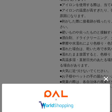
●アイロンを使用する際は、当て
●アイロンの温度が高すぎたり、
原因になります。
●剥がした際に接着跡が残ったり
さい。
●硬いものや尖ったものと接触す
●漂白剤、ドライクリーニング、
●摩擦や水濡れにより色移り・色
●濡れた場合は、乾いた布で水気
●濡れたまま放置すると、色移り
●高温多湿・直射日光のあたる場
る場合があります。
●火気に近づけないでください。
●お子様やペットの手の届かない
●廃棄の際は、各自治体の廃棄区
●本来の用途以外に使用しないで