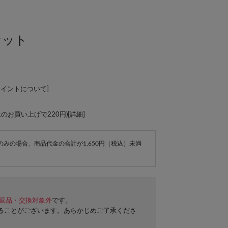
セット
ポイントについて
]
上のお買い上げで220円)[
詳細
]
e商品のみの場合、商品代金の合計が1,650円（税込）未満
返品・交換対象外
です。
ることがございます。あらかじめご了承くださ