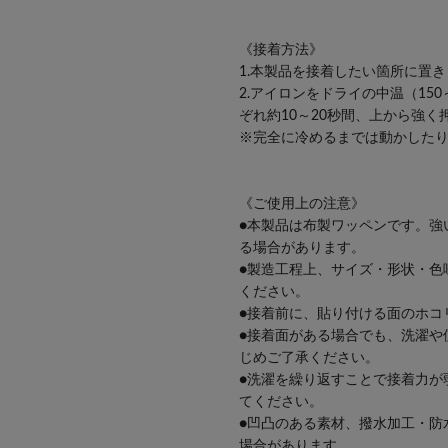
《接着方法》
1.本製品を接着したい箇所に置
2.アイロンをドライの中温（15
ぞれ約10～20秒間、上から強
※完全に冷めるまでは動かした
《ご使用上の注意》
●本製品は布製ワッペンです。強
る場合があります。
●製造工程上、サイズ・形状・色
ください。
●接着前に、貼り付ける面のホコ
●接着面がある場合でも、洗濯や
じめご了承ください。
●洗濯を繰り返すことで接着力が
てください。
●凹凸のある素材、撥水加工・防
場合があります。