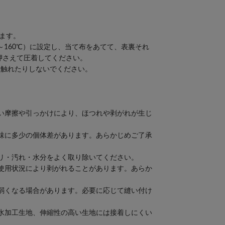
きます。
0～160℃）に設定し、当て布をあてて、表裏それ
く押さえて圧着してください。
り触れたりしないでください。
い摩擦や引っかけにより、ほつれや剥がれが生じ
味に多少の個体差があります。あらかじめご了承
リ・汚れ・水分をよく取り除いてください。
使用状況により剥がれることがあります。あらか
弱くなる場合があります。必要に応じて縫い付け
水加工生地、伸縮性の高い生地には接着しにくい