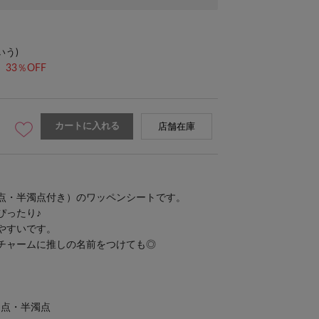
いう)
33％OFF
カートに入れる
店舗在庫
点・半濁点付き）のワッペンシートです。
ぴったり♪
やすいです。
チャーム
に推しの名前をつけても◎
濁点・半濁点