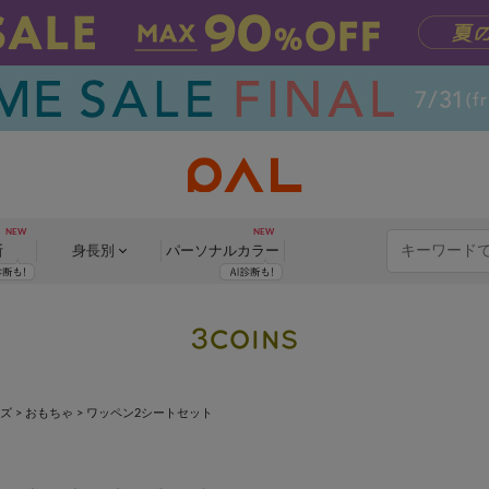
断
身長別
パーソナル
カラー
ッズ
>
おもちゃ
>
ワッペン2シートセット