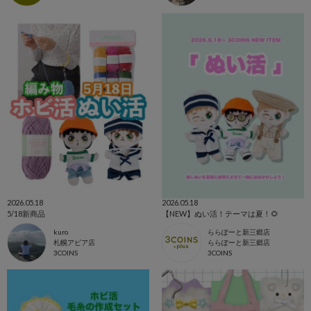
2026.05.18
2026.05.18
5/18新商品
【NEW】ぬい活！テーマは夏！🌻
kuro
ららぽーと新三郷店
札幌アピア店
ららぽーと新三郷店
3COINS
3COINS