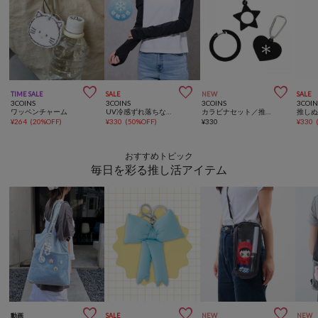



TIME SALE
SALE
NEW
SALE
3COINS
3COINS
3COINS
3COIN
ワッペンチャーム
UV冷感ずれ落ちないアームカバー
カラビナセット／推し活
¥
264
(
20%OFF
)
¥
330
(
50%OFF
)
¥
330
¥
330
おすすめトピック
毎日を彩る推し活アイテム



動画
SALE
NEW
NEW