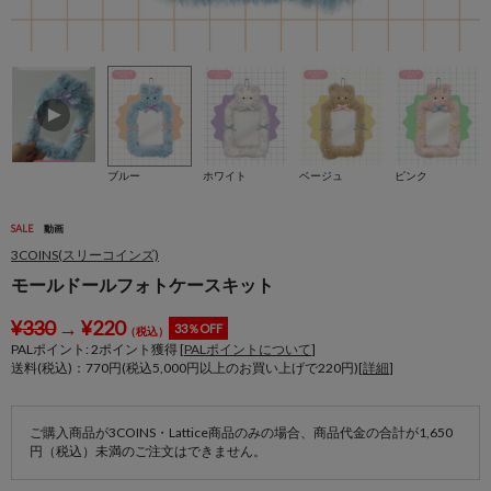
ブルー
ホワイト
ベージュ
ピンク
SALE
動画
3COINS(スリーコインズ)
モールドールフォトケースキット
¥
330
→
¥
220
33％OFF
（税込）
PALポイント:
2
ポイント獲得 [
PALポイントについて
]
送料(税込)：770円(税込5,000円以上のお買い上げで220円)[
詳細
]
ご購入商品が3COINS・Lattice商品のみの場合、商品代金の合計が1,650
円（税込）未満のご注文はできません。