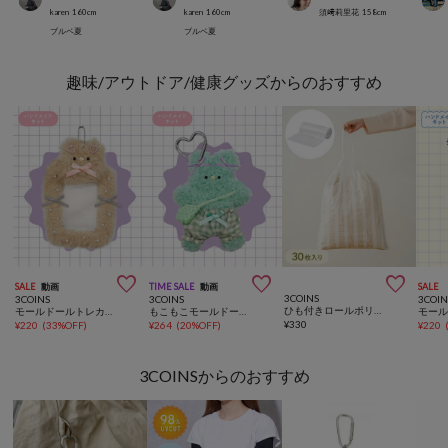
karen
160
cm
karen
160
cm
須﨑莉里花
158
cm
ブルベ夏
ブルベ夏
趣味/アウトドア/健康グッズからのおすすめ



SALE
動画
TIME SALE
動画
SALE
3COINS
3COINS
3COINS
3COIN
ひも付きロールポリ袋：M（30枚入り）
モールドールトレカケースキット
もこもこモールドールキット
モー
¥
330
¥
220
(
33%OFF
)
¥
264
(
20%OFF
)
¥
220
3COINSからのおすすめ