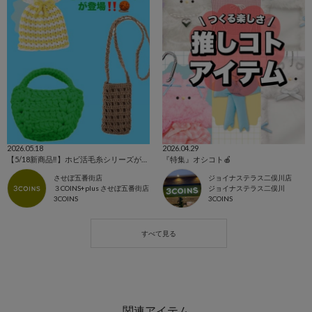
2026.05.18
2026.04.29
【5/18新商品‼️】ホビ活毛糸シリーズが登場しました🌼
『特集』オシコト🍎
させぼ五番街店
ジョイナステラス二俣川店
３COINS+plus させぼ五番街店
ジョイナステラス二俣川
3COINS
3COINS