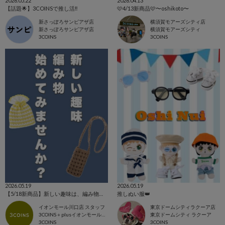
2026.05.22
2026.04.13
【話題🌟】3COINSで推し活‼️
🩷4/13新商品🩷〜oshikoto〜
新さっぽろサンピアザ店
横須賀モアーズシティ店
新さっぽろサンピアザ店
横須賀モアーズシティ
3COINS
3COINS
2026.05.19
2026.05.19
【5/18新商品】新しい趣味は、編み物で決まり！🧶
推しぬい︎服👑
イオンモール川口店 スタッフ
東京ドームシティラクーア店
3COINS＋plusイオンモール川口店
東京ドームシティ ラクーア
3COINS
3COINS