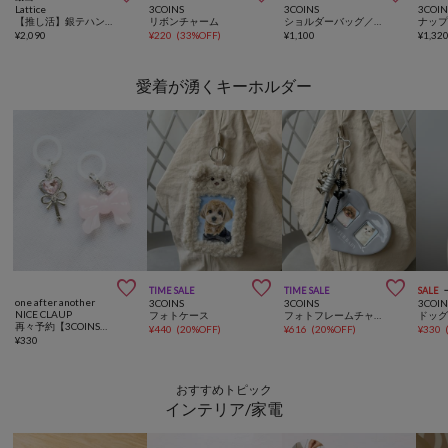
Lattice
3COINS
3COINS
3COIN
【推し活】銀テハンドルトートバッグ
リボンチャーム
ショルダーバッグ／推し活standard
¥
2,090
¥
220
(
33%OFF
)
¥
1,100
¥
1,32
愛着が湧くキーホルダー



TIME SALE
TIME SALE
SALE
one after another
3COINS
3COINS
3COIN
NICE CLAUP
フォトケース
フォトフレームチャーム
ドッ
再々予約【3COINSコラボ】2Pめじるしチャーム
¥
440
(
20%OFF
)
¥
616
(
20%OFF
)
¥
330
¥
330
おすすめトピック
インテリア/家電