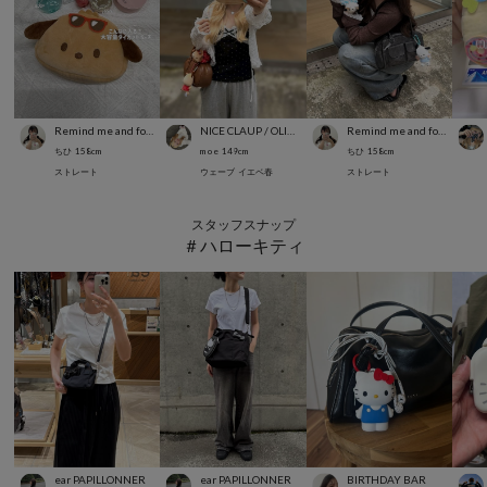
Remind me and forever
NICE CLAUP / OLIVE des OLIVE OUTLET
Remind me and forever
ちひ
158
cm
m o e
149
cm
ちひ
158
cm
ストレート
ウェーブ
イエベ春
ストレート
スタッフスナップ
＃ハローキティ
ear PAPILLONNER
ear PAPILLONNER
BIRTHDAY BAR