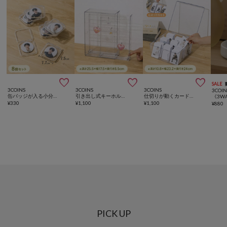



SALE
3COINS
3COINS
3COINS
3COIN
缶バッジが入る小分けケース：S／コレクション収納
引き出し式キーホルダーケース／コレクション収納
仕切りが動くカードケース：L／コレクション収納
¥
330
¥
1,100
¥
1,100
¥
880
PICK UP