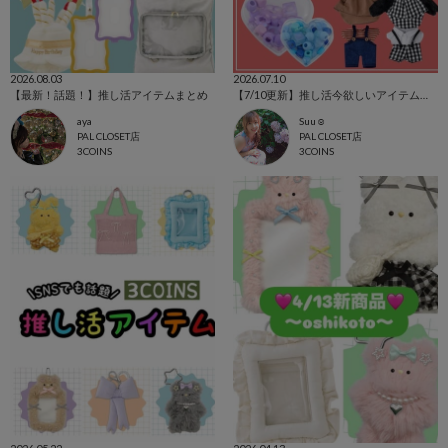
2026.08.03
2026.07.10
【最新！話題！】推し活アイテムまとめ
【7/10更新】推し活今欲しいアイテムを集めました！
aya
Suu☺︎
PAL CLOSET店
PAL CLOSET店
3COINS
3COINS