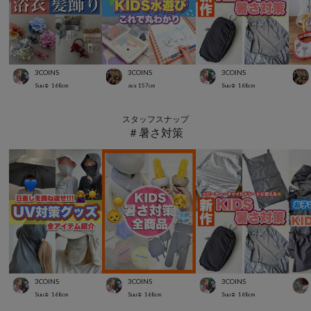
3COINS
3COINS
3COINS
Suu☺︎
168
cm
aya
157
cm
Suu☺︎
168
cm
スタッフスナップ
＃暑さ対策
3COINS
3COINS
3COINS
Suu☺︎
168
cm
Suu☺︎
168
cm
Suu☺︎
168
cm