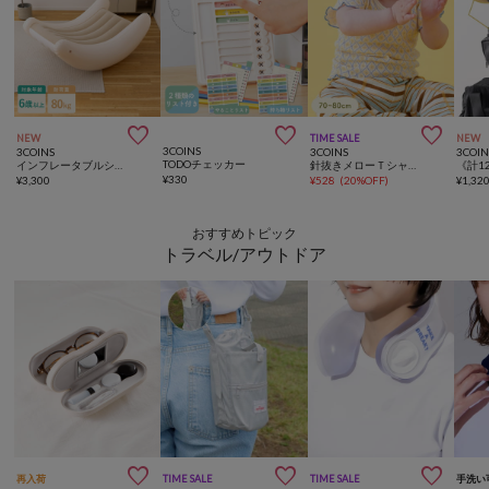



NEW
TIME SALE
NEW
3COINS
3COINS
3COINS
3COIN
TODOチェッカー
インフレータブルシーソーチェア
針抜きメローＴシャツ：70～80cm
¥
330
¥
3,300
¥
528
(
20%OFF
)
¥
1,32
おすすめトピック
トラベル/アウトドア



再入荷
TIME SALE
TIME SALE
手洗い