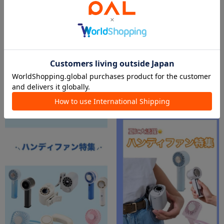
2026.07.26
2026.07.26
多種多様に使えるファンの紹介🍃
最高気温40℃！？必須アイテムハンディファン！
イオンモール佐野新都市店
天満橋京阪シティモールスタッフ
3COINS+plus 佐野新都市店
天満橋京阪シティモール店
3COINS
3COINS