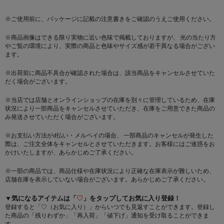
※ご使用前に、パッケージに記載の注意書きをご確認のうえご使用ください。
※商品画像はできる限り実物に近い色味で掲載しておりますが、 光の当たり方
やご覧の環境により、実際の商品と色味やサイズ感が若干異なる場合がござい
ます。
※出荷前に商品不具合が確認された場合は、該当商品をキャンセルさせていた
だく場合がございます。
※当店では店舗とオンラインショップの在庫を別々に管理しているため、在庫
状況により一部商品をキャンセルさせていただき、在庫をご用意できた商品の
み発送させていただく場合がございます。
※お支払い方法がd払い・メルペイの場合、 一部商品のキャンセルが発生した
際は、ご注文全体をキャンセルとさせていただきます。お客様にはご迷惑をお
かけいたしますが、あらかじめご了承ください。
※一部の商品では、商品仕様や在庫状況により正確な在庫表示が難しいため、
店舗在庫を表示していない場合がございます。あらかじめご了承ください。
▼気になるアイテムは「
♡
」をタップしてお気に入り登録！
登録すると「♡（お気に入り）」からいつでも見返すことができます。登録し
た商品の「残りわずか」「再入荷」「値下げ」通知を受け取ることができま
す。