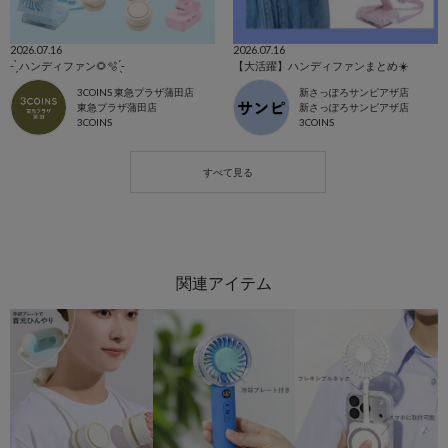
2026.07.16
2026.07.16
- ̗̀ ハンディファン🌻🫧 ̖́-
【大活躍】ハンディファンまとめ☀️
3COINS 東急プラザ蒲田店
新さっぽろサンピアザ店
東急プラザ蒲田店
新さっぽろサンピアザ店
3COINS
3COINS