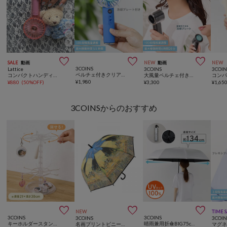



SALE
動画
NEW
動画
NEW
3COINS
Lattice
3COINS
3COIN
ペルチェ付きクリアハンディファン
コンパクトハンディファン
大風量ペルチェ付きハンディファン
¥
1,980
¥
880
(
50%OFF
)
¥
3,300
¥
1,65
3COINSからのおすすめ



NEW
TIME 
3COINS
3COINS
3COINS
3COIN
キーホルダースタンド／コレクション収納
晴雨兼用折傘BIG75cm
名画プリントビニール傘：58.5cm