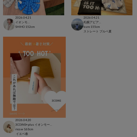
2026.04.21
2026.04.21
イオンモール太田店
札幌アピア店
SHIHO
152cm
kuro
155cm
ストレート
ブルベ夏
2026.04.20
3COINS+plus イオンモール日吉津店
rico.w
163cm
イエベ春