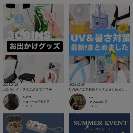
2026.04.23
2026.07.29
お出かけグッズのご紹介です🌴☀️
UV&暑さ対策最新アイテムまとめました！
NATSU
aya
ベルモール宇都宮店
PAL CLOSET店
3COINS
3COINS