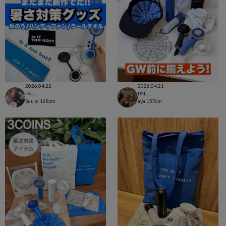
2026.04.22
2026.04.21
PAL CLOSET店
PAL CLOSET店
Suu☺︎
168cm
aya
157cm