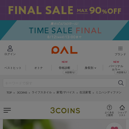
ログイン
ブランド
パーソナル
ベストヒット
オトナ
骨格診断
身長別
カラー
ライフスタイル
家電/デバイス
生活家電
ミニハンディファン
3COINS
TOP