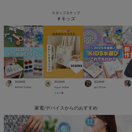
スタッフスナップ
＃キッズ
3COINS
3COINS
3COINS
SHIHO
152
cm
rico.w
163
cm
aya
157
cm
イエベ春
家電/デバイスからのおすすめ