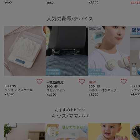
¥
660
¥
2,200
¥
880
¥
1,48
人気の家電/デバイス



一部店舗限定
NEW
3COINS
3COIN
3COINS
3COINS
クッキングスケール
スリムファン
ペルチェ付きネックファン
¥
1,320
¥
4,40
¥
1,650
¥
3,520
おすすめトピック
キッズ/ママパパ