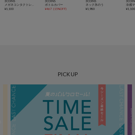
3COINS
3COINS
3COINS
3COIN
メガネコンタクトレンズケース
ボトルカバー
ネック氷のう
冷感
¥
1,100
¥
467
(
15%OFF
)
¥
1,980
¥
1,10
PICK UP