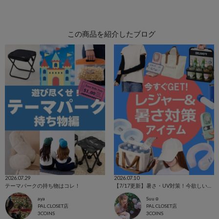
この商品を紹介したブログ
2026.07.29
2026.07.10
テーマパークの持ち物はコレ！
【7/17更新】暑さ・UV対策！今欲しいアイテム集めました☺
aya
Suu☺︎
PAL CLOSET店
PAL CLOSET店
3COINS
3COINS