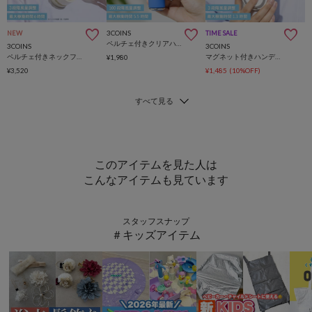
3COINS
NEW
TIME SALE
ペルチェ付きクリアハンディファン
3COINS
3COINS
ペルチェ付きネックファン
マグネット付きハンディファン
¥1,980
¥3,520
¥1,485
(10%OFF)
このアイテムを見た人は
こんなアイテムも見ています
スタッフスナップ
＃キッズアイテム