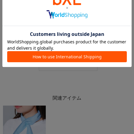
2026.04.24
2026.04.23
🌼🍑パステルカラー🍑🌼イチ推し全部見せッ
【対策！】3COINSのアイテムで夏を快適に🏖☀️
ららぽーと磐田店
ららぽーと新三郷店
ららぽーと磐田店
ららぽーと新三郷店
3COINS
3COINS