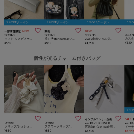
5％OFFクーポン
5％OFFクーポン
5％OFFクーポン
5％



一部店舗限定
NEW
動画
NEW
3COIN
3COINS
3COINS
3COINS
ソフトPUメガネケース
推し活standard ぬいポーチ
2way巾着ショルダーバッグ
¥
330
¥
550
¥
880
¥
1,980
個性が光るチャーム付きバッグ
2BU



インフルエンサー企画
SALE
Lattice
Lattice
ear PAPILLONNER
ear P
クリップ/シュシュチャームセット
フラワークリップ/シュシュチャームセット
再追加!《uchida企画》ハート付きロープストラップ/バッグチャーム
¥
880
¥
880
¥
6,600
¥
5,44