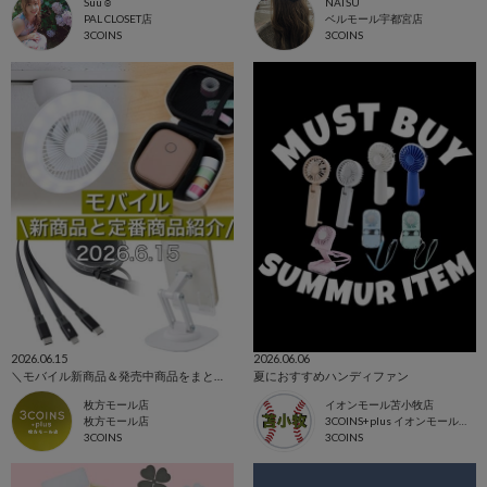
Suu☺︎
NATSU
PAL CLOSET店
ベルモール宇都宮店
3COINS
3COINS
2026.06.15
2026.06.06
＼モバイル新商品＆発売中商品をまとめてご紹介！／
夏におすすめハンディファン
枚方モール店
イオンモール苫小牧店
枚方モール店
3COINS+plus イオンモール苫小牧店
3COINS
3COINS