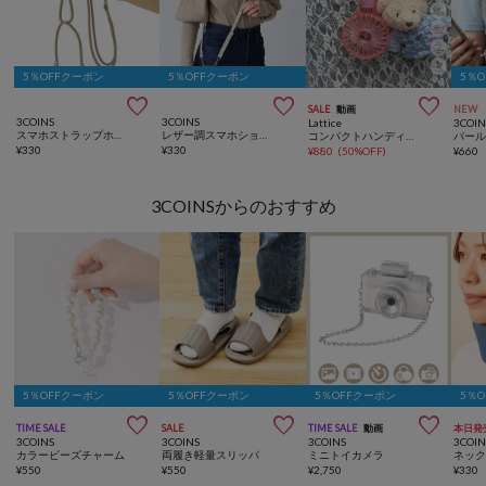
5％OFFクーポン
5％OFFクーポン
5％



SALE
動画
NEW
3COINS
3COINS
Lattice
3COIN
スマホストラップホルダー
レザー調スマホショルダー
コンパクトハンディファン
¥
330
¥
330
¥
880
(
50%OFF
)
¥
660
3COINSからのおすすめ
5％OFFクーポン
5％OFFクーポン
5％OFFクーポン
5％



TIME SALE
SALE
TIME SALE
動画
本日発
3COINS
3COINS
3COINS
3COIN
カラービーズチャーム
両履き軽量スリッパ
ミニトイカメラ
ネッ
¥
550
¥
550
¥
2,750
¥
330