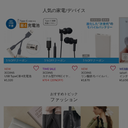
人気の家電/デバイス
5％OFFクーポン
5％OFFクーポン
5％OFFクーポン



NEW
TIME SALE
NEW
WEB
3COINS
3COINS
3COINS
salut!
USB TypeC単4充電池
カナル型TYPECイヤホン
リン酸鉄モバイルバッテリー5000mAh
¥
1,320
¥
704
(
20%OFF
)
¥
1,870
¥
1,65
おすすめトピック
ファッション