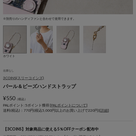
※別売りのハンディファンと合わせて使用できます。
※
ホワイト
在庫なし
3COINS(スリーコインズ)
パール＆ビーズハンドストラップ
¥
550
（税込）
PALポイント: 5
ポイント獲得 [
PALポイントについて
]
送料(税込)：770円(税込5,000円以上のお買い上げで220円)[
詳細
]
【3COINS】対象商品に使える5％OFFクーポン配布中