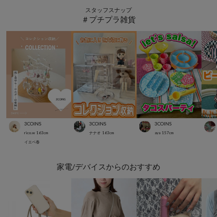
スタッフスナップ
＃プチプラ雑貨
3COINS
3COINS
3COINS
rico.w
163
cm
ナナオ
163
cm
aya
157
cm
イエベ春
家電/デバイスからのおすすめ