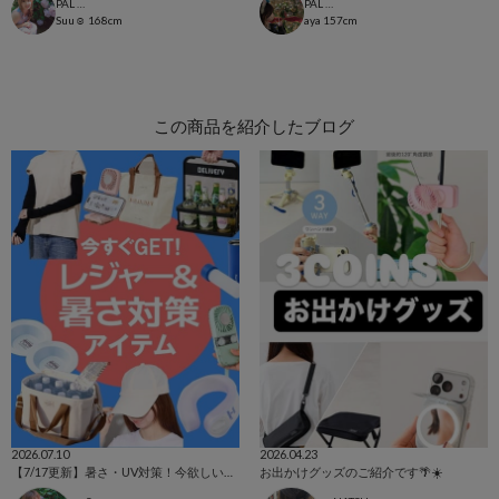
PAL CLOSET店
PAL CLOSET店
Suu☺︎
168cm
aya
157cm
この商品を紹介したブログ
2026.07.10
2026.04.23
【7/17更新】暑さ・UV対策！今欲しいアイテム集めました☺
お出かけグッズのご紹介です🌴☀️