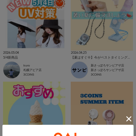
2026.05.04
2026.04.25
5/4新商品
【夏はすぐ🌞】今がベストタイミングです‼️
kuro
新さっぽろサンピアザ店
札幌アピア店
新さっぽろサンピアザ店
3COINS
3COINS