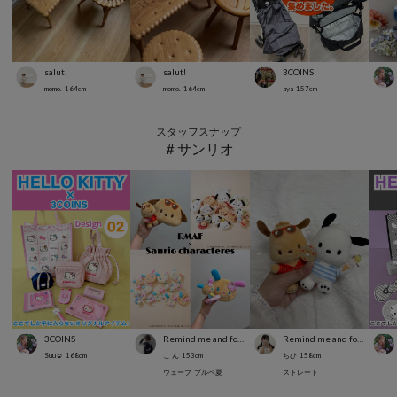
salut!
salut!
3COINS
momo.
164
cm
momo.
164
cm
aya
157
cm
スタッフスナップ
＃サンリオ
3COINS
Remind me and forever
Remind me and forever
Suu☺︎
168
cm
こ ん
153
cm
ちひ
158
cm
ウェーブ
ブルベ夏
ストレート