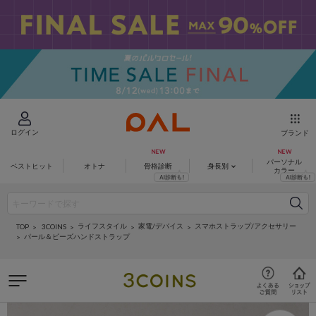
ログイン
ブランド
パーソナル
ベストヒット
オトナ
骨格診断
身長別
カラー
ライフスタイル
家電/デバイス
スマホストラップ/アクセサリー
3COINS
TOP
パール＆ビーズハンドストラップ