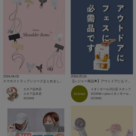
2026.06.02
2026.05.26
スマホストラップシリーズまとめました！
【レジャー商品🌟】アウトドアにもフェスにも大活躍‼️
エキア志木店
イオンモール川口店 スタッフ
エキア志木店
3COINS＋plusイオンモール川口店
3COINS
3COINS