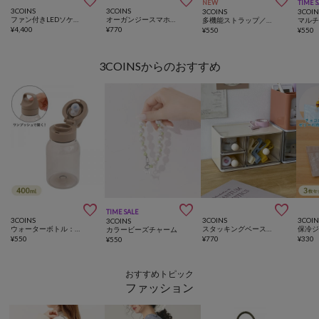



NEW
TIME 
3COINS
3COINS
3COINS
3COIN
ファン付きLEDソケットタイプ
オーガンジースマホショルダー
多機能ストラップ／推し活
¥
4,400
¥
770
¥
550
¥
550
3COINSからのおすすめ



TIME SALE
3COINS
3COINS
3COIN
3COINS
ウォーターボトル：400ml／KITINTO
スタッキングベース小物入れ3P
カラービーズチャーム
¥
550
¥
770
¥
330
¥
550
おすすめトピック
ファッション