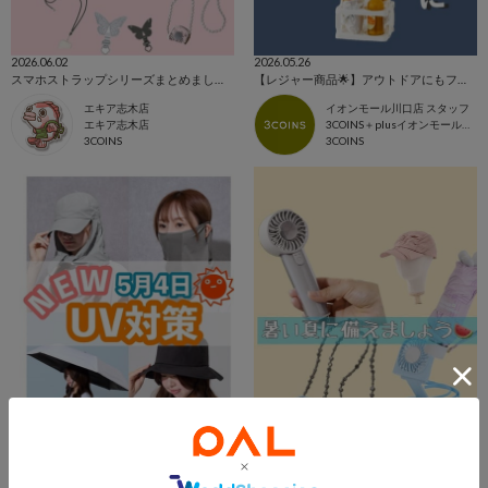
2026.06.02
2026.05.26
スマホストラップシリーズまとめました！
【レジャー商品🌟】アウトドアにもフェスにも大活躍‼️
エキア志木店
イオンモール川口店 スタッフ
エキア志木店
3COINS＋plusイオンモール川口店
3COINS
3COINS
2026.05.04
2026.04.25
5/4新商品
【夏はすぐ🌞】今がベストタイミングです‼️