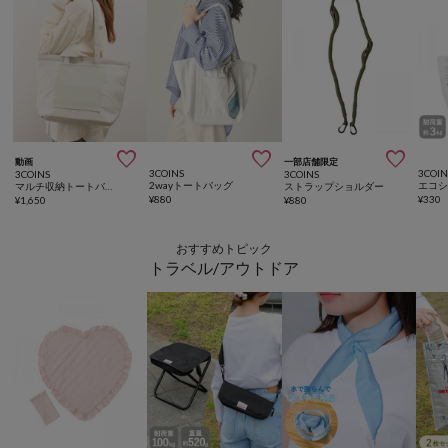



動画
一部店舗限定
3COINS
3COIN
3COINS
3COINS
2wayトートバッグ
エコ
マルチ収納トートバッグ
ストラップショルダー
¥
880
¥
330
¥
1,650
¥
880
おすすめトピック
トラベル/アウトドア