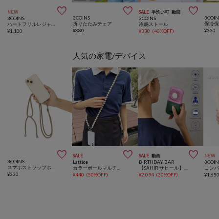



NEW
SALE
手洗い可
動画
3COINS
3COIN
3COINS
3COINS
折りたたみチェア
ハートフリルレジャーシート：86×86cm／NICE CLAUPコラボ
冷感ストール
¥
880
¥
330
¥
1,100
¥
330
(
40%OFF
)
人気の家電/デバイス



SALE
SALE
動画
NEW
3COINS
Lattice
BIRTHDAY BAR
3COIN
スマホストラップホルダー
カラーボールマルチショルダー
【SAHIR サヒール】6way handy fan 冷却プレート付ファン
¥
330
¥
440
(
50%OFF
)
¥
2,094
(
30%OFF
)
¥
1,65