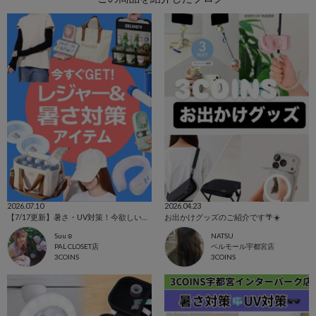
2026.07.10
2026.04.23
【7/17更新】暑さ・UV対策！今欲しいアイテム集めました☺
お出かけグッズのご紹介です🌴☀️
Suu☺︎
NATSU
PAL CLOSET店
ベルモール宇都宮店
3COINS
3COINS