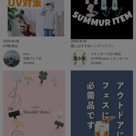
2026.06.08
2026.06.06
6/8新商品
夏におすすめハンディファン
kuro
イオンモール苫小牧店
札幌アピア店
3COINS+plus イオンモール苫小牧店
3COINS
3COINS