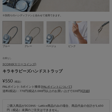
※別売りのハンディファンと合わせて使用できます。
※
ブルー
グレー
ベージュ
ピンク
在庫なし
3COINS(スリーコインズ)
キラキラビーズハンドストラップ
¥
550
（税込）
PALポイント: 5
ポイント獲得 [
PALポイントについて
]
送料(税込)：770円(税込5,000円以上のお買い上げで220円)[
詳細
]
ご購入商品が3COINS・Lattice商品のみの場合、商品代金の合計が1,650
円（税込）未満のご注文はできません。