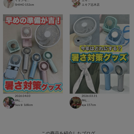
イオンモール太田店
エキア志木店
SHIHO
152cm
エキア志木店
2026.04.03
2026.03.31
PAL CLOSET店
PAL CLOSET店
Suu☺︎
168cm
aya
157cm
この商品を紹介したブログ