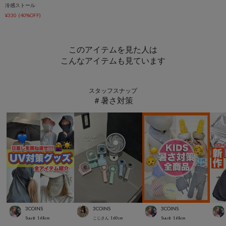
冷感ストール
¥330
(40%OFF)
このアイテムを見た人は
こんなアイテムも見ています
スタッフスナップ
＃暑さ対策
3COINS
3COINS
3COINS
Suu☺︎
168
cm
こじさん
160
cm
Suu☺︎
168
cm