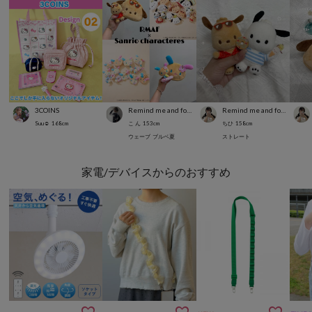
3COINS
Remind me and forever
Remind me and forever
Suu☺︎
168
cm
こ ん
153
cm
ちひ
158
cm
ウェーブ
ブルベ夏
ストレート
家電/デバイスからのおすすめ