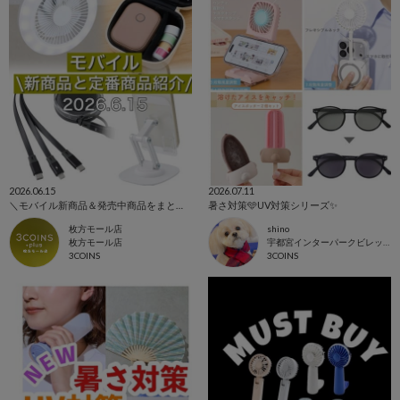
2026.06.15
2026.07.11
＼モバイル新商品＆発売中商品をまとめてご紹介！／
暑さ対策🩵UV対策シリーズ✨
枚方モール店
shino
枚方モール店
宇都宮インターパークビレッジ店
3COINS
3COINS