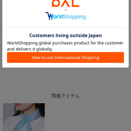
2026.05.04
2026.04.25
5/4新商品
【夏はすぐ🌞】今がベストタイミングです‼️
kuro
新さっぽろサンピアザ店
札幌アピア店
新さっぽろサンピアザ店
3COINS
3COINS