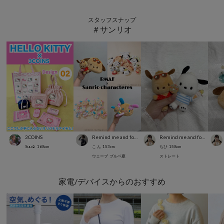
スタッフスナップ
＃サンリオ
3COINS
Remind me and forever
Remind me and forever
Suu☺︎
168
cm
こ ん
153
cm
ちひ
158
cm
ウェーブ
ブルベ夏
ストレート
家電/デバイスからのおすすめ