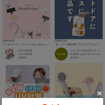
2026.06.02
2026.05.26
スマホストラップシリーズまとめました！
【レジャー商品🌟】アウトドアにもフェスにも大活躍‼️
エキア志木店
イオンモール川口店 スタッフ
エキア志木店
3COINS＋plusイオンモール川口店
3COINS
3COINS