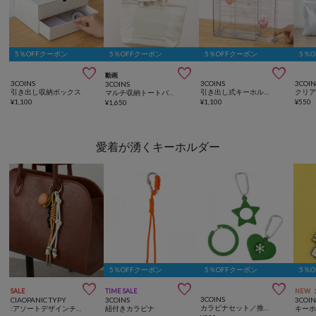
5％OFFクーポン
5％OFFクーポン
5％OFFクーポン
5％



動画
3COINS
3COINS
3COIN
3COINS
引き出し収納ボックス
引き出し式キーホルダーケース／コレクション収納
マルチ収納トートバッグ
¥
1,100
¥
1,100
¥
550
¥
1,650
愛着が湧くキーホルダー
5％OFFクーポン
5％OFFクーポン
5％



SALE
TIME SALE
NEW
3COINS
CIAOPANIC TYPY
3COINS
3COIN
カラビナセット／推し活
:アソートデザインチャーム
紐付きカラビナ