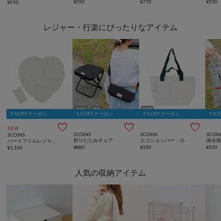
¥
550
¥
770
¥
330
¥
550
レジャー・行楽にぴったりなアイテム
5％OFFクーポン
5％OFFクーポン
5％OFFクーポン
5％



NEW
3COINS
3COINS
3COIN
3COINS
折りたたみチェア
エコショッパー：小
ハートフリルレジャーシート：86×86cm／NICE CLAUPコラボ
¥
880
¥
330
¥
330
¥
1,100
人気の収納アイテム