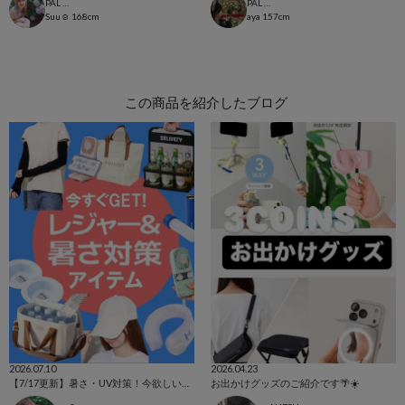
PAL CLOSET店
PAL CLOSET店
Suu☺︎
168cm
aya
157cm
この商品を紹介したブログ
2026.07.10
2026.04.23
【7/17更新】暑さ・UV対策！今欲しいアイテム集めました☺
お出かけグッズのご紹介です🌴☀️