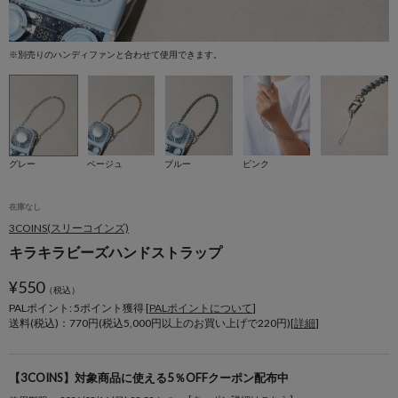
※別売りのハンディファンと合わせて使用できます。
※
グレー
ベージュ
ブルー
ピンク
在庫なし
3COINS(スリーコインズ)
キラキラビーズハンドストラップ
¥
550
（税込）
PALポイント: 5
ポイント獲得 [
PALポイントについて
]
送料(税込)：770円(税込5,000円以上のお買い上げで220円)[
詳細
]
【3COINS】対象商品に使える5％OFFクーポン配布中