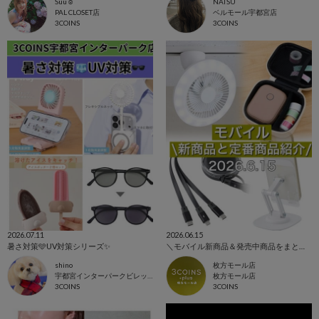
Suu☺︎
NATSU
PAL CLOSET店
ベルモール宇都宮店
3COINS
3COINS
2026.07.11
2026.06.15
暑さ対策🩵UV対策シリーズ✨
＼モバイル新商品＆発売中商品をまとめてご紹介！／
shino
枚方モール店
宇都宮インターパークビレッジ店
枚方モール店
3COINS
3COINS