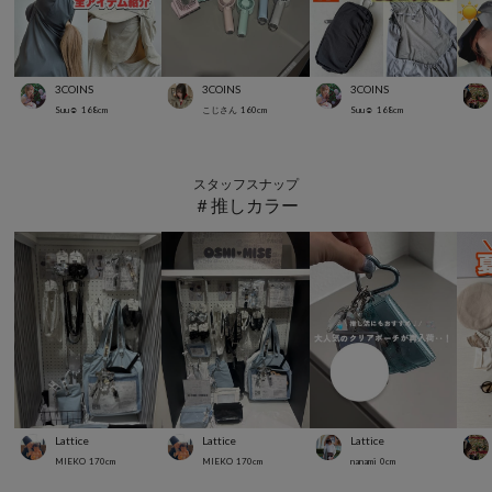
3COINS
3COINS
3COINS
Suu☺︎
168
cm
こじさん
160
cm
Suu☺︎
168
cm
スタッフスナップ
＃推しカラー
Lattice
Lattice
Lattice
MIEKO
170
cm
MIEKO
170
cm
nanami
0
cm