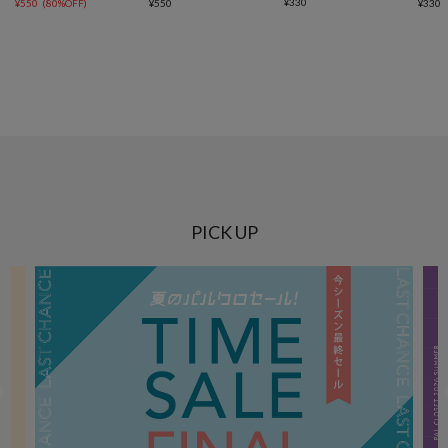
¥
330
¥
550
(
80%OFF
)
¥
550
¥
330
PICK UP