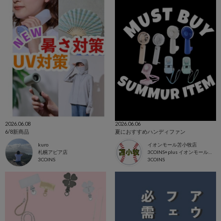
2026.06.08
2026.06.06
6/8新商品
夏におすすめハンディファン
kuro
イオンモール苫小牧店
札幌アピア店
3COINS+plus イオンモール苫小牧店
3COINS
3COINS