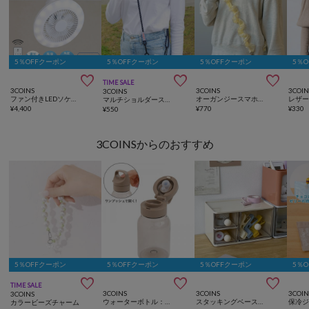
5％OFFクーポン
5％OFFクーポン
5％OFFクーポン
5％



TIME SALE
3COINS
3COINS
3COIN
3COINS
ファン付きLEDソケットタイプ
オーガンジースマホショルダー
マルチショルダーストラップ
¥
4,400
¥
770
¥
330
¥
550
3COINSからのおすすめ
5％OFFクーポン
5％OFFクーポン
5％OFFクーポン
5％



TIME SALE
3COINS
3COINS
3COIN
3COINS
ウォーターボトル：400ml／KITINTO
スタッキングベース小物入れ3P
カラービーズチャーム