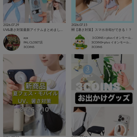
2026.07.29
2026.07.15
UV&暑さ対策最新アイテムまとめました！
🆕【暑さ対策】スマホ冷却ができる！？
aya
３COINS＋plusイオンモール上尾
PAL CLOSET店
3COINS+plus イオンモール上尾店
3COINS
3COINS