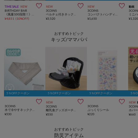



TIME SALE
NEW
NEW
NEW
動画
BIRTHDAY BAR
3COINS
3COINS
3COIN
《風量100段階！》ミストファン 風と霧のW効果 扇風機
ペルチェ付きネックファン
コンパクトハンディファン／NICE CLAUPコラボ
ミニ
¥
4,851
(
10%OFF
)
¥
3,520
¥
1,650
¥
1,32
おすすめトピック
キッズ/ママパパ
5％OFFクーポン
5％OFFクーポン
5％OFFクーポン
5％



NEW
NEW
3COINS
3COINS
3COINS
3COIN
水で冷やすネッククーラー
ぷっくりシール
離乳食グッズポーチ／KIDSトラベル
ホバ
¥
330
¥
220
¥
550
¥
660
おすすめトピック
防災アイテム