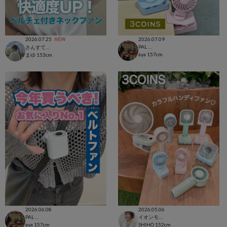
2026.07.25
2026.07.09
NEW
PAL CLOSET店
さんすて福山店
aya
157cm
まゆ
153cm
2026.06.08
2026.05.06
PAL CLOSET店
イオンモール太田店
aya
157cm
SHIHO
152cm