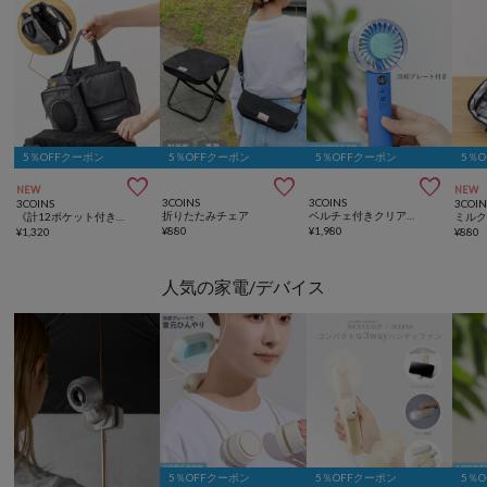
5％OFFクーポン
5％OFFクーポン
5％OFFクーポン
5％



NEW
NEW
3COINS
3COINS
3COINS
3COIN
折りたたみチェア
ペルチェ付きクリアハンディファン
《計12ポケット付き！》バッグインバッグ／KIDSトラベル
¥
880
¥
1,980
¥
1,320
¥
880
人気の家電/デバイス
5％OFFクーポン
5％OFFクーポン
5％