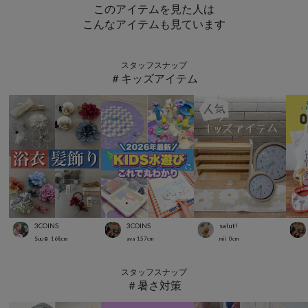
このアイテムを見た人は
こんなアイテムも見ています
スタッフスナップ
＃キッズアイテム
3COINS
3COINS
salut!
Suu☺︎
168
cm
aya
157
cm
mii
0
cm
スタッフスナップ
＃暑さ対策