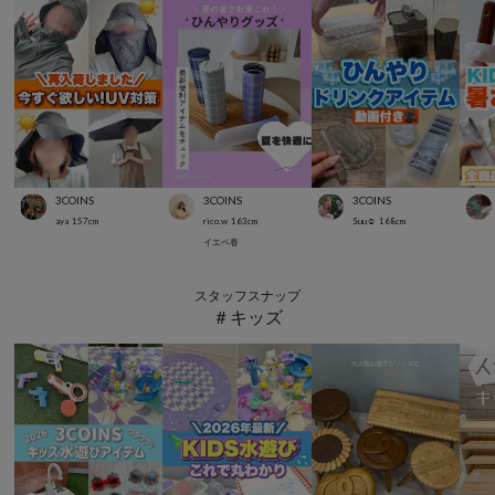
3COINS
3COINS
3COINS
aya
157
cm
rico.w
163
cm
Suu☺︎
168
cm
イエベ春
スタッフスナップ
＃キッズ