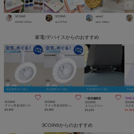
3COINS
3COINS
salut!
SHIHO
152
cm
aya
157
cm
yurie
168
cm
家電/デバイスからのおすすめ
5％OFFクーポン
5％OFFクーポン
5％OFFクーポン
5％



一部店舗限定
TIME 
3COINS
3COINS
3COINS
3COIN
ファン付きLEDソケットタイプ
ファン付きLED引っ掛けタイプ
スリムファン
¥
4,400
¥
4,400
¥
1,650
¥
1,48
3COINSからのおすすめ