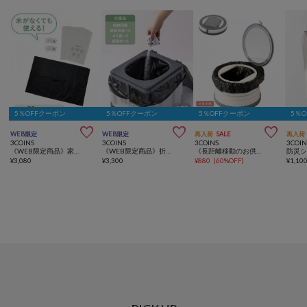
5％OFFクーポン
5％OFFクーポン
5％OFFクーポン
5％



WEB限定
WEB限定
再入荷
SALE
再入荷
3COINS
3COINS
3COINS
3COIN
《WEB限定商品》家庭用緊急トイレ50回分／SOBANI
《WEB限定商品》折りたたみ非常用トイレ／SOBANI
《長距離移動のお供に》ポータブルトイレ／KIDS
¥
3,080
¥
3,300
¥
880
(
60%OFF
)
¥
1,10