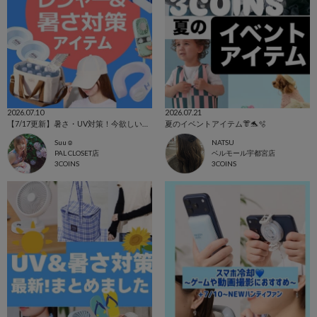
2026.07.10
2026.07.21
【7/17更新】暑さ・UV対策！今欲しいアイテム集めました☺
夏のイベントアイテム👘🐬🫧‪
Suu☺︎
NATSU
PAL CLOSET店
ベルモール宇都宮店
3COINS
3COINS