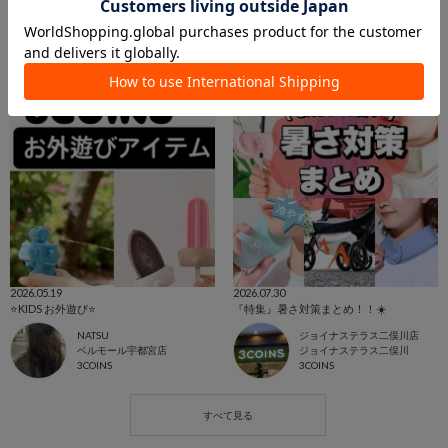
2026.05.19
2026.07.30
⭐️KIDS お外遊び⭐️
『特集』暑さ対策まとめ！！☀️
NATSU
ジョイナステラス二俣川店
ベルモール宇都宮店
ジョイナステラス二俣川
3COINS
3COINS