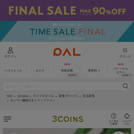
ログイン
ブランド
パーソナル
ベストヒット
オトナ
骨格診断
身長別
カラー
ライフスタイル
家電/デバイス
生活家電
3COINS
TOP
タイマー機能付きクリップファン