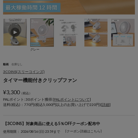
グレー
動画
在庫なし
3COINS(スリーコインズ)
タイマー機能付きクリップファン
¥
3,300
（税込）
PALポイント: 30
ポイント獲得 [
PALポイントについて
]
送料(税込)：770円(税込5,000円以上のお買い上げで220円)[
詳細
]
【3COINS】対象商品に使える5％OFFクーポン配布中
[クーポン詳細はこちら]
使用期限： 2026/08/16 (日) 23:59まで