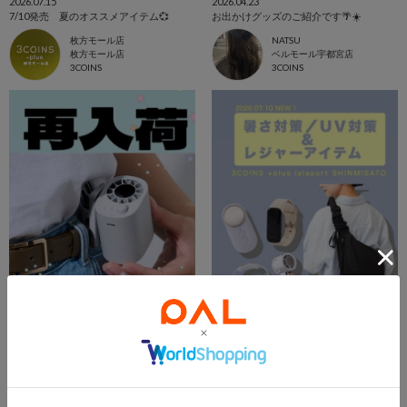
2026.07.15
2026.04.23
7/10発売 夏のオススメアイテム💞
お出かけグッズのご紹介です🌴☀️
枚方モール店
NATSU
枚方モール店
ベルモール宇都宮店
3COINS
3COINS
2026.07.11
2026.07.10
【WEB再入荷】ベルトファン
【NEW】UV&暑さ対策／レジャーアイテム🌤
3COINS+plusテラスモール湘南店
ららぽーと新三郷店
テラスモール湘南店
ららぽーと新三郷店
3COINS
3COINS