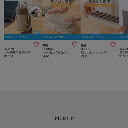
5％OFFクーポン
5％OFFクーポン
5％OFFクーポン
5％



動画
動画
3COINS
3COIN
3COINS
3COINS
《新価格でお求めやすくなりました》カラビナ付きペットボトルクーラー/KITINTO
《一気に60個も作れる！》ワンプッシュ製氷器／KITINTO
取り出しやすいスティック製氷器／KITINTO
¥
1,100
¥
1,98
¥
880
¥
330
PICK UP