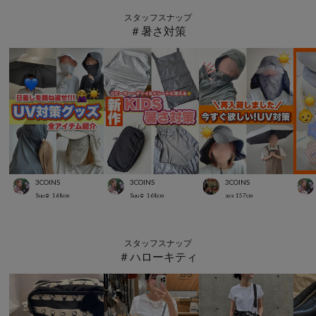
スタッフスナップ
＃暑さ対策
3COINS
3COINS
3COINS
Suu☺︎
168
cm
Suu☺︎
168
cm
aya
157
cm
スタッフスナップ
＃ハローキティ