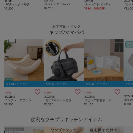
Lattice
salut!
Lattice
3COIN
ペルチェクールハンディファン
UVチェックペルチェ2重構造ハンディファン
コンパクトハンディファン
¥
2,200
¥
2,200
¥
880
(
50%OFF
)
¥
1,65
おすすめトピック
キッズ/ママパパ
5％OFFクーポン
5％OFFクーポン
5％OFFクーポン
5％



NEW
NEW
NEW
3COIN
3COINS
3COINS
3COINS
インフレータブルシーソーチェア
《計12ポケット付き！》バッグインバッグ／KIDSトラベル
リビング学習ボード／夏休み応援
¥
330
¥
3,300
¥
1,320
¥
1,100
便利なプチプラキッチンアイテム