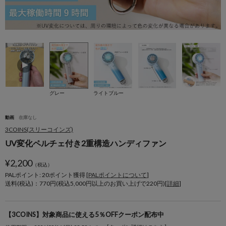
グレー
ライトブルー
動画
在庫なし
3COINS(スリーコインズ)
UV変化ペルチェ付き2重構造ハンディファン
¥
2,200
（税込）
PALポイント: 20
ポイント獲得 [
PALポイントについて
]
送料(税込)：770円(税込5,000円以上のお買い上げで220円)[
詳細
]
【3COINS】対象商品に使える5％OFFクーポン配布中