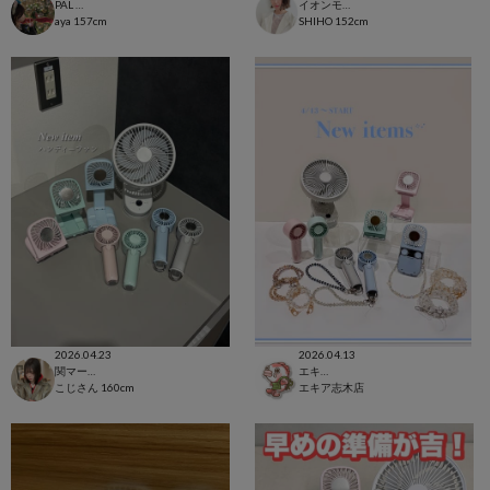
PAL CLOSET店
イオンモール太田店
aya
157cm
SHIHO
152cm
2026.04.23
2026.04.13
関マーゴ
エキア志木店
こじさん
160cm
エキア志木店