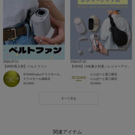
2026.07.11
2026.07.10
【WEB再入荷】ベルトファン
【NEW】UV&暑さ対策／レジャーアイテム🌤
3COINS+plusテラスモール湘南店
ららぽーと新三郷店
テラスモール湘南店
ららぽーと新三郷店
3COINS
3COINS