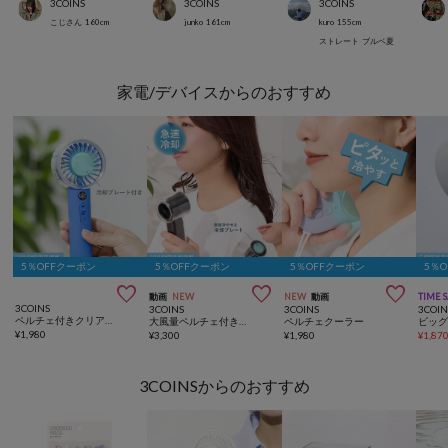
3COINS
3COINS
3COINS
こじさん
160
cm
junko
161
cm
kuro
155
cm
ストレート
ブルベ夏
家電/デバイスからのおすすめ
5％OFFクーポン
5％OFFクーポン
5％OFFクーポン
5％



動画
NEW
NEW
動画
TIME 
3COINS
3COINS
3COINS
3COIN
ペルチェ付きクリアハンディファン
大風量ペルチェ付きハンディファン
ペルチェクーラー
ビッ
¥
1,980
¥
3,300
¥
1,980
¥
1,87
3COINSからのおすすめ