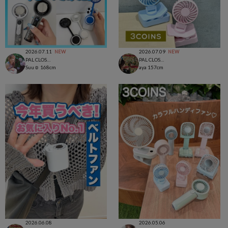
2026.07.11
2026.07.09
NEW
NEW
PAL CLOSET店
PAL CLOSET店
Suu☺︎
168cm
aya
157cm
2026.06.08
2026.05.06