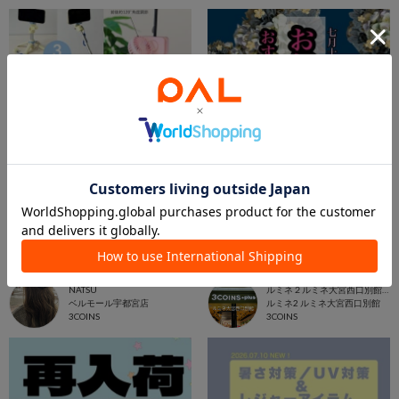
2026.04.23
2026.07.11
お出かけグッズのご紹介です🌴☀️
【お祭り・花火大会】おすすめアイテム！
NATSU
ルミネ２ルミネ大宮西口別館店
ベルモール宇都宮店
ルミネ2 ルミネ大宮西口別館
3COINS
3COINS