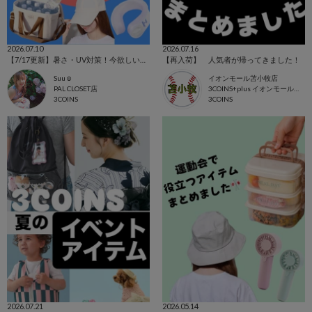
2026.07.10
2026.07.16
【7/17更新】暑さ・UV対策！今欲しいアイテム集めました☺
【再入荷】 人気者が帰ってきました！
Suu☺︎
イオンモール苫小牧店
PAL CLOSET店
3COINS+plus イオンモール苫小牧店
3COINS
3COINS
2026.07.21
2026.05.14