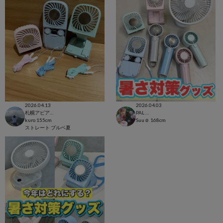
2026.04.13
2026.04.03
札幌アピア店
PAL CLOSET店
kuro
155cm
Suu☺︎
168cm
ストレート
ブルベ夏