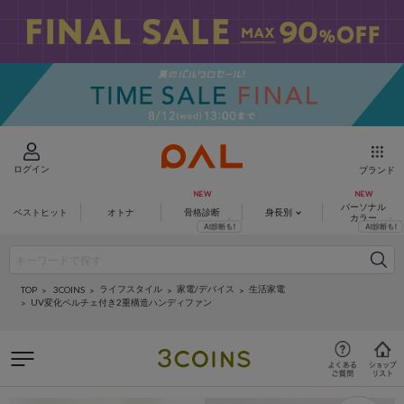
ログイン
ブランド
パーソナル
ベストヒット
オトナ
骨格診断
身長別
カラー
ライフスタイル
家電/デバイス
生活家電
3COINS
TOP
UV変化ペルチェ付き2重構造ハンディファン