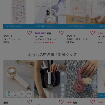
5％OFFクーポン
5％OFFクーポン
5％OFFクーポン
5％



TIME SALE
動画
NEW
3COINS
3COINS
3COINS
3COIN
ぷっくりシール
引き出し式キーホルダーケース／コレクション収納
マグネット付きハンディファン
¥
220
¥
1,100
¥
1,485
(
10%OFF
)
¥
660
おうちの中の暑さ対策グッズ
5％



動画
SALE
動画
NEW