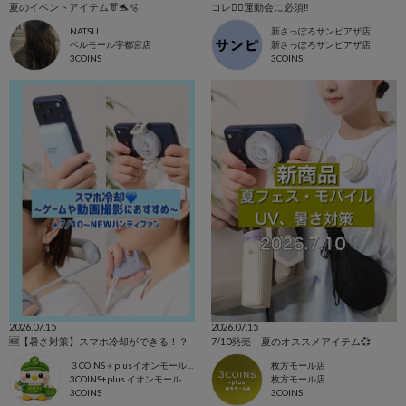
夏のイベントアイテム👘🐬🫧‪
コレ☝🏻運動会に必須‼️
NATSU
新さっぽろサンピアザ店
ベルモール宇都宮店
新さっぽろサンピアザ店
3COINS
3COINS
2026.07.15
2026.07.15
🆕【暑さ対策】スマホ冷却ができる！？
7/10発売 夏のオススメアイテム💞
３COINS＋plusイオンモール上尾
枚方モール店
3COINS+plus イオンモール上尾店
枚方モール店
3COINS
3COINS