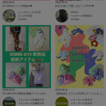
2026.04.21
2026.04.19
3COINSのバッグ特集👜❤︎
好きを形に‎🤍推し活グッズ💛🩷💙
ルミネ1ルミネ大宮店
NATSU
ルミネ大宮店
ベルモール宇都宮店
3COINS
3COINS
2026.04.16
2026.04.16
3COINS 4/13 新商品 服飾アイテム👜✨
【新商品】カラフルPOPなアイテムをご紹介します🎨
イオンモール京都桂川店
イオンモール茨木店
イオンモール京都桂川店
イオンモール茨木店