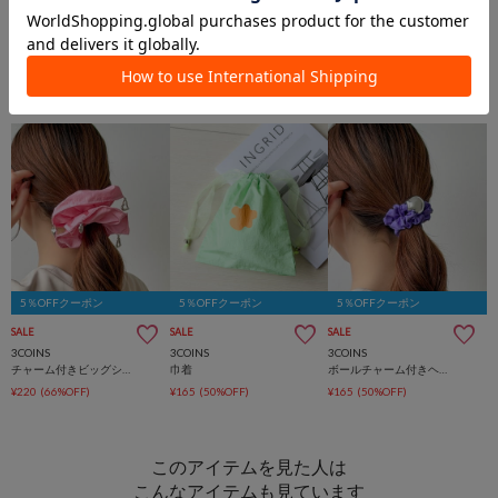
5％OFFクーポン
5％OFFクーポン
5％OFFクーポン
SALE
SALE
SALE
3COINS
3COINS
3COINS
チャーム付きビッグシュシュ
巾着
ボールチャーム付きヘアゴム
¥220
(66%OFF)
¥165
(50%OFF)
¥165
(50%OFF)
このアイテムを見た人は
こんなアイテムも見ています