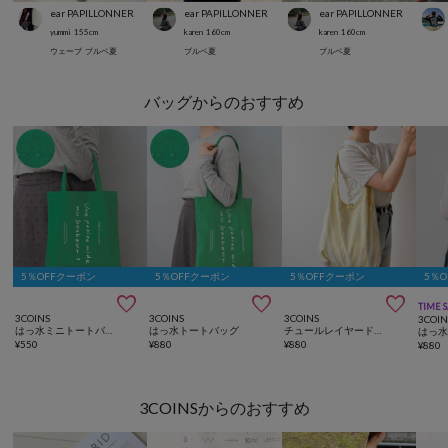
ear PAPILLONNER
ear PAPILLONNER
ear PAPILLONNER
yummi
155
cm
karen
160
cm
karen
160
cm
ウェーブ
ブルベ夏
ブルベ夏
ブルベ夏
バッグからのおすすめ
5％OFFクーポン
5％OFFクーポン
5％OFFクーポン
5％



TIME 
3COINS
3COINS
3COINS
3COIN
はっ水ミニトートバッグ
はっ水トートバッグ
チュールレイヤードトートバッグ
¥
550
¥
880
¥
880
¥
880
3COINSからのおすすめ