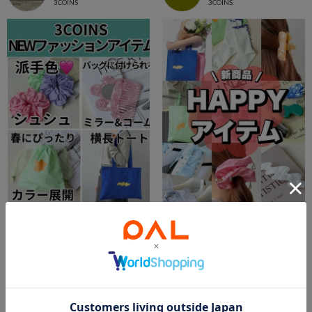
3COINS
3COINS
2026.04.15
2026.04.15
4月13日🎀新商品
【新商品】4/13〜HAPPY🌈アイテム
shino
ジョイナステラス二俣川店
宇都宮インターパークビレッジ店
ジョイナステラス二俣川
3COINS
3COINS