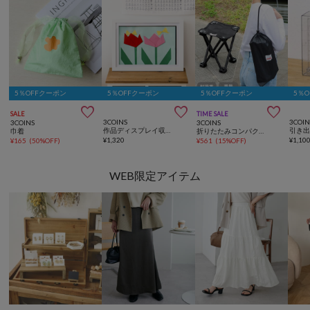
5％OFFクーポン
5％OFFクーポン
5％OFFクーポン
5％



SALE
TIME SALE
3COINS
3COIN
3COINS
3COINS
作品ディスプレイ収納A3サイズ／入園入学
巾着
折りたたみコンパクトチェア
¥
1,320
¥
1,10
¥
165
(
50%OFF
)
¥
561
(
15%OFF
)
WEB限定アイテム