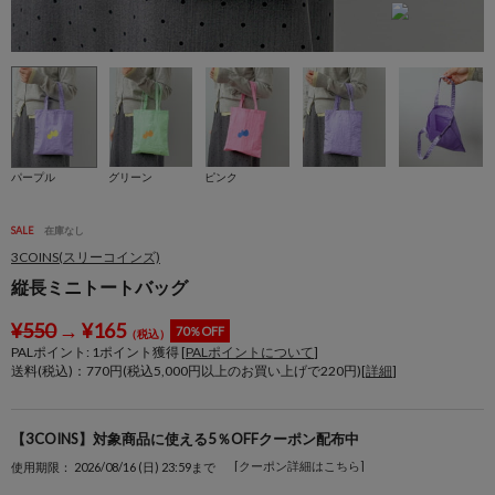
パープル
グリーン
ピンク
SALE
在庫なし
3COINS(スリーコインズ)
縦長ミニトートバッグ
¥
550
→
¥
165
70％OFF
（税込）
PALポイント:
1
ポイント獲得 [
PALポイントについて
]
送料(税込)：770円(税込5,000円以上のお買い上げで220円)[
詳細
]
【3COINS】対象商品に使える5％OFFクーポン配布中
[クーポン詳細はこちら]
使用期限： 2026/08/16 (日) 23:59まで