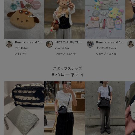
Remind me and forever
NICE CLAUP / OLIVE des OLIVE OUTLET
Remind me and forever
ちひ
158
cm
m o e
149
cm
まいまい🎀
154
cm
ストレート
ウェーブ
イエベ春
ウェーブ
イエベ春
スタッフスナップ
＃ハローキティ