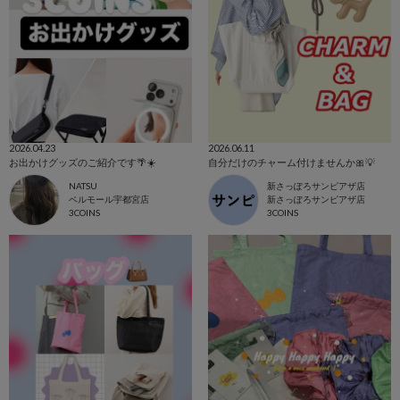
2026.04.23
2026.06.11
お出かけグッズのご紹介です🌴☀️
自分だけのチャーム付けませんか🎀💡
NATSU
新さっぽろサンピアザ店
ベルモール宇都宮店
新さっぽろサンピアザ店
3COINS
3COINS