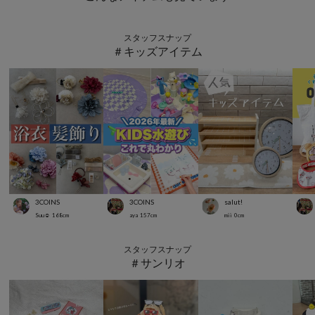
スタッフスナップ
＃キッズアイテム
3COINS
3COINS
salut!
Suu☺︎
168
cm
aya
157
cm
mii
0
cm
スタッフスナップ
＃サンリオ