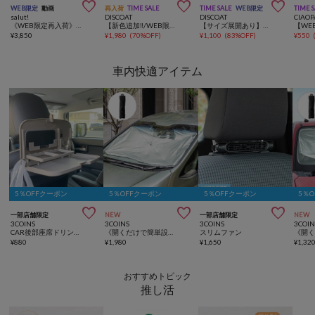



WEB限定
動画
再入荷
TIME SALE
TIME SALE
WEB限定
TIME 
salut!
DISCOAT
DISCOAT
CIAOP
《WEB限定再入荷》ディスプレイトランクボックススリム／マルシェディスプレイ
【新色追加‼/WEB限定】サテンフレアスカート
【サイズ展開あり】サテンワッシャーボリュームティアードスカート《WEB限定》
¥
3,850
¥
1,980
(
70%OFF
)
¥
1,100
(
83%OFF
)
¥
550
車内快適アイテム
5％OFFクーポン
5％OFFクーポン
5％OFFクーポン
5％



一部店舗限定
NEW
一部店舗限定
NEW
3COINS
3COINS
3COINS
3COIN
CAR後部座席ドリンクホルダー
《開くだけで簡単設置！》傘式サンシェード：L
スリムファン
¥
880
¥
1,980
¥
1,650
¥
1,32
おすすめトピック
推し活