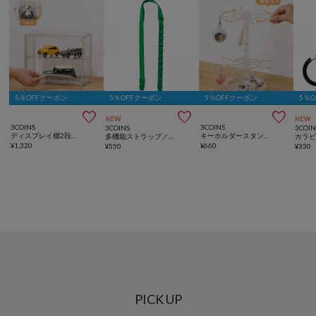
5％OFFクーポン
5％OFFクーポン
5％OFFクーポン
5％



NEW
NEW
3COINS
3COINS
3COINS
3COIN
ディスプレイ棚2段／コレクション収納
キーホルダースタンド／コレクション収納
多機能ストラップ／推し活
¥
1,320
¥
660
¥
550
¥
330
PICK UP