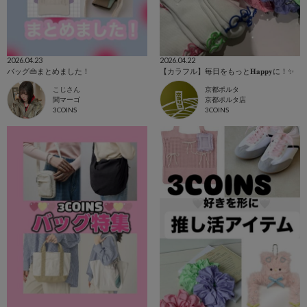
2026.04.23
2026.04.22
バッグ👜まとめました！
【カラフル】毎日をもっと𝐇𝐚𝐩𝐩𝐲に！✨️
こじさん
京都ポルタ
関マーゴ
京都ポルタ店
3COINS
3COINS