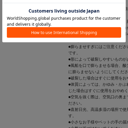
れてください。
●空気・ガスを入れてから約2～
ぼみが早い場合がございます。
●ヘリウムガスを使用した場合、
●尖ったものが触れたり、強い力
●怪我の恐れがありますので、膨
りしないでください。
●膨らませすぎにはご注意くださ
です。
●形によって破裂しやすいものが
●風船を口で膨らませる場合、酸
に膨らませないようにしてくだ
●破裂した場合はすぐに使用をお
●体質によっては、かゆみ・かぶ
じた場合はすぐに使用をおやめ
●空気を抜く際は、空気口の奥ま
ださい。
●直射日光、高温多湿の場所で使
す。
●小さなお子様やペットの手の届