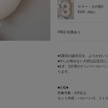
カラー：その他3
¥165
（税込）
FREE/
在庫あり
●3度目の誕生日を、よりかわい
●今しか残せない大切な記念日に
●1才、2才用の
ナンバーバルーン
ります。
■仕様■
対象年齢：6才以上
セット内容：バルーン×1、ストロ