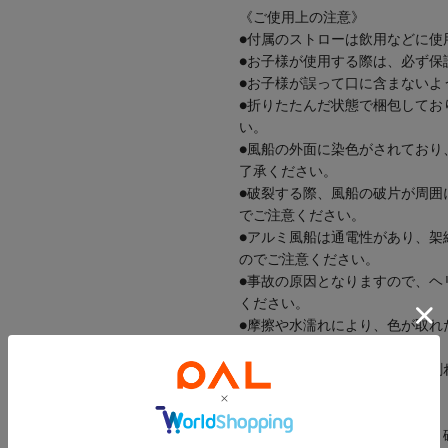
《ご使用上の注意》
●付属のストローは飲用などに使
●お子様が使用する際は、必ず保
●お子様が誤って口に含まないよ
●折りたたんだ状態で梱包してお
い。
●風船の外面に染色がされており
了承ください。
●破裂する際、風船の破片が周囲
でご注意ください。
●アルミ風船は通電性があり、架
のでご注意ください。
●事故の原因となりますので、ヘ
ください。
●摩擦や水濡れにより、色が取れ
ください。
●気温・気圧などの条件により割
ガスが抜けやすくなりますので
してください。
●たたんだ状態で空気を入れると