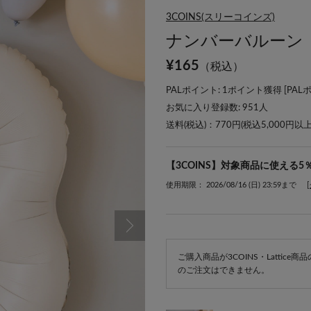
3COINS(スリーコインズ)
ナンバーバルーン（３）／
¥
165
（税込）
PALポイント: 1ポイント獲得 [
PAL
お気に入り登録数:
951
人
送料(税込)：770円(税込5,000円以
【3COINS】対象商品に使える5
使用期限： 2026/08/16 (日) 23:59まで
ご購入商品が3COINS・Lattic
のご注文はできません。