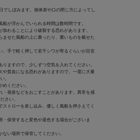
3日でしぼみます。個体差や口の閉じ方によってし
風船が浮かんでいられる時間は数時間です。
が加わることにより破裂する恐れがあります。
らませた風船の上に乗ったり、重いものを載せた
い。手で軽く押して若干シワが寄るぐらいが目安
ありますので、少しずつ空気を入れてください。
欠や貧血になる恐れがありますので、一度に大量
さい。
やめください。
れ・発疹などをおこすことがあります。異常を感
ください。
でストローを差し込み、優しく風船を押さえてく
用・保管すると変色や退色する場合がございま
かない場所で保管してください。