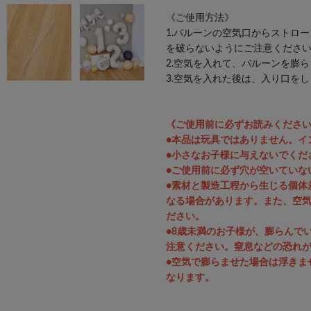
《ご使用方法》
1.バルーンの空気口からストロ
を破らないようにご注意くださ
2.空気を入れて、バルーンを膨
3.空気を入れた後は、入り口を
《ご使用前に必ずお読みくださ
●本品は玩具ではありません。イ
●小さなお子様に与えないでくだ
●ご使用前に必ず穴が空いていな
●素材と製造工程から生じる個体
なる場合があります。また、空
ださい。
●8歳未満のお子様が、膨らんで
注意ください。窒息などの恐れ
●空気で膨らませた場合は浮きま
なります。