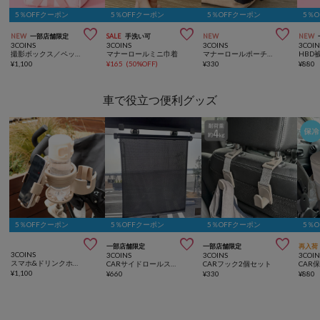
5％OFFクーポン
5％OFFクーポン
5％OFFクーポン
5％



NEW
一部店舗限定
SALE
手洗い可
NEW
NEW
3COINS
3COINS
3COINS
3COIN
撮影ボックス／ペットアニバーサリー
マナーロールミニ巾着
マナーロールポーチ／KIDSトラベル
¥
1,100
¥
165
(
50%OFF
)
¥
330
¥
880
車で役立つ便利グッズ
5％OFFクーポン
5％OFFクーポン
5％OFFクーポン
5％



一部店舗限定
一部店舗限定
再入荷
3COINS
3COINS
3COINS
3COIN
スマホ&ドリンクホルダー／KIDSおでかけ
CARサイドロールスクリーンサンシェード
CARフック2個セット
¥
1,100
¥
660
¥
330
¥
880