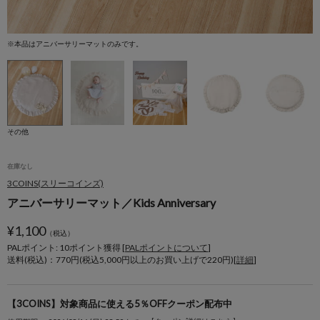
※本品はアニバーサリーマットのみです。
モ
その他
在庫なし
3COINS(スリーコインズ)
アニバーサリーマット／Kids Anniversary
¥
1,100
（税込）
PALポイント: 10
ポイント獲得 [
PALポイントについて
]
送料(税込)：770円(税込5,000円以上のお買い上げで220円)[
詳細
]
【3COINS】対象商品に使える5％OFFクーポン配布中