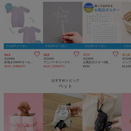
5％OFFクーポン
5％OFFクーポン
5％OFFクーポン
5％



SALE
SALE
NEW
再入荷
3COINS
3COINS
3COINS
3COIN
針抜き2WAYオール：50～70cm
アニバーサリースティック／Kids Anniversary
お風呂ポスター2枚セット：42×56cm／夏休み応援
¥
550
(
44%OFF
)
¥
220
(
33%OFF
)
¥
330
¥
1,65
おすすめトピック
ペット