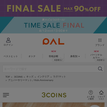
ログイン
ブランド
パーソナル
ベストヒット
オトナ
骨格診断
身長別
カラー
キッズ
インテリア
ラグ/マット
3COINS
TOP
アニバーサリーマット／Kids Anniversary