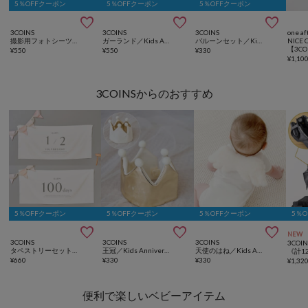
5％OFFクーポン
5％OFFクーポン
5％OFFクーポン



3COINS
3COINS
3COINS
one af
撮影用フォトシーツ／Kids Anniversary
ガーランド／Kids Anniversary
バルーンセット／Kids Anniversary
NICE 
¥
550
¥
550
¥
330
¥
1,10
3COINSからのおすすめ
5％OFFクーポン
5％OFFクーポン
5％OFFクーポン
5％



NEW
3COINS
3COINS
3COINS
3COIN
タペストリーセット／Kids Anniversary
王冠／Kids Anniversary
天使のはね／Kids Anniversary
¥
660
¥
330
¥
330
¥
1,32
便利で楽しいベビーアイテム