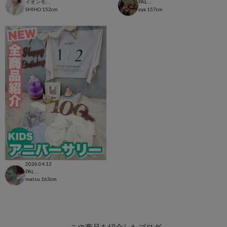
イオンモール太田店
PAL CLOSET店
SHIHO
152cm
aya
157cm
2026.04.13
PAL CLOSET店
matsu
163cm