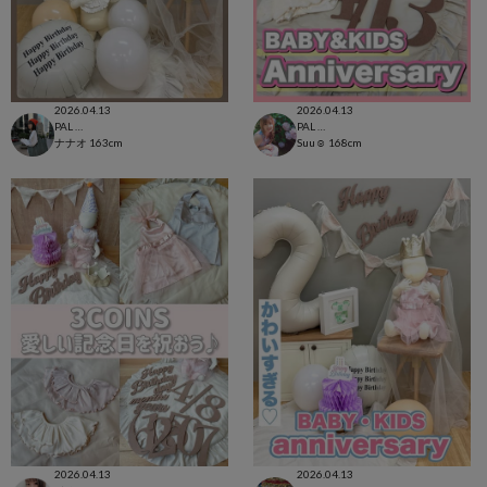
2026.04.13
2026.04.13
PAL CLOSET店
PAL CLOSET店
ナナオ
163cm
Suu☺︎
168cm
2026.04.13
2026.04.13