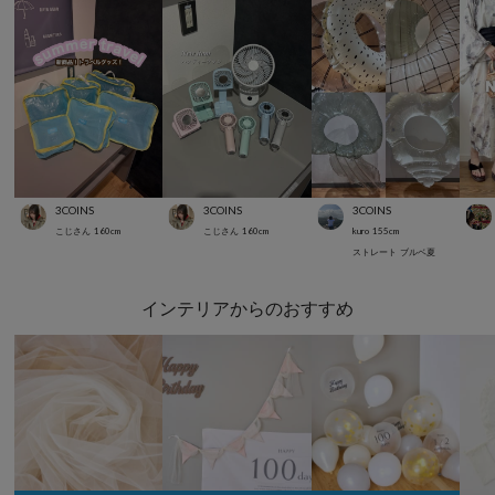
3COINS
3COINS
3COINS
こじさん
160
cm
こじさん
160
cm
kuro
155
cm
ストレート
ブルベ夏
インテリアからのおすすめ