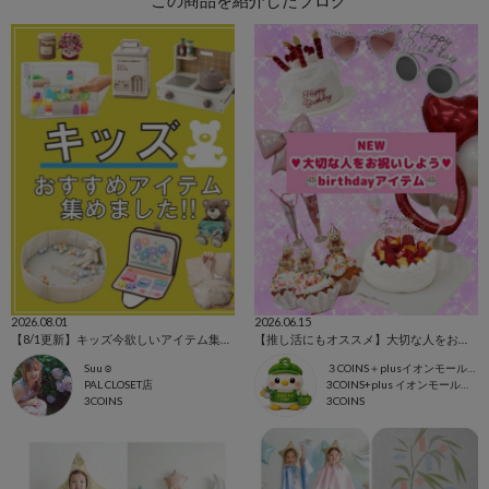
この商品を紹介したブログ
2026.08.01
2026.06.15
【8/1更新】キッズ今欲しいアイテム集めました！
【推し活にもオススメ】大切な人をお祝いしよう❤️birthday＆anniversary🎂
Suu☺︎
３COINS＋plusイオンモール上尾
PAL CLOSET店
3COINS+plus イオンモール上尾店
3COINS
3COINS