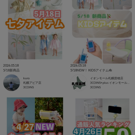
2026.05.18
2026.05.18
5/18新商品
5/18NEW！ KIDSアイテム🎋
kuro
イオンモール札幌苗穂店
札幌アピア店
3COINS+plus イオンモール札幌苗穂店
3COINS
3COINS