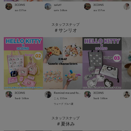
3COINS
salut!
3COINS
aya
157
cm
yurie
168
cm
aya
157
cm
スタッフスナップ
＃サンリオ
3COINS
Remind me and forever
3COINS
Suu☺︎
168
cm
こ ん
153
cm
Suu☺︎
168
cm
ウェーブ
ブルベ夏
スタッフスナップ
＃夏休み