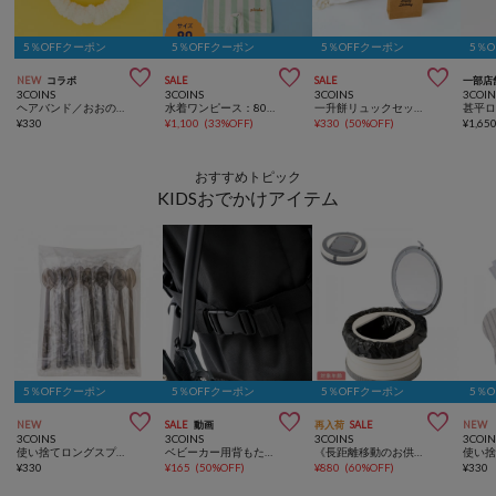
5％OFFクーポン
5％OFFクーポン
5％OFFクーポン
5％



NEW
コラボ
SALE
SALE
一部店
3COINS
3COINS
3COINS
3COIN
ヘアバンド／おおのたろう
水着ワンピース：80cm
一升餅リュックセット／Kids Anniversary
¥
330
¥
1,100
(
33%OFF
)
¥
330
(
50%OFF
)
¥
1,65
おすすめトピック
KIDSおでかけアイテム
5％OFFクーポン
5％OFFクーポン
5％OFFクーポン
5％



NEW
SALE
動画
再入荷
SALE
NEW
3COINS
3COINS
3COINS
3COIN
使い捨てロングスプーン20本セット／KIDSトラベル
ベビーカー用背もたれ調整ベルト／KIDSおでかけ
《長距離移動のお供に》ポータブルトイレ／KIDS
¥
330
¥
165
(
50%OFF
)
¥
880
(
60%OFF
)
¥
330