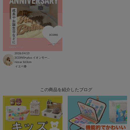
2026.04.13
3COINS+plus イオンモール日吉津店
rico.w
163cm
イエベ春
この商品を紹介したブログ