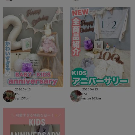
2026.04.13
2026.04.13
PAL CLOSET店
PAL CLOSET店
aya
157cm
matsu
163cm