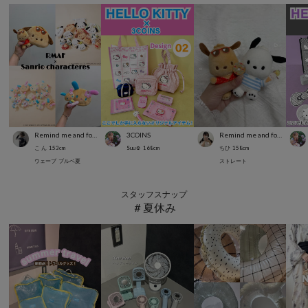
Remind me and forever
3COINS
Remind me and forever
こ ん
153
cm
Suu☺︎
168
cm
ちひ
158
cm
ウェーブ
ブルベ夏
ストレート
スタッフスナップ
＃夏休み