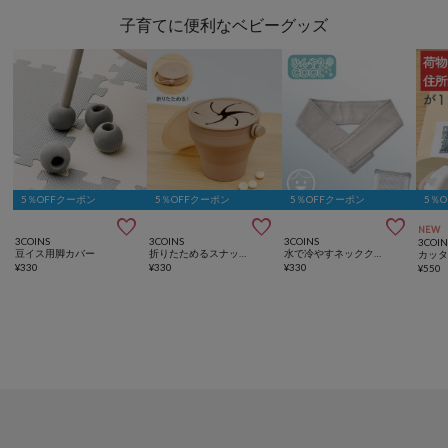
子育てに便利なベビーグッズ
5％OFFクーポン
5％OFFクーポン
5％OFFクーポン
5％



NEW
3COINS
3COINS
3COINS
3COIN
豆イス用脚カバー
折りたためるスナックカップ
水で冷やすネッククーラー
¥
330
¥
330
¥
330
¥
550