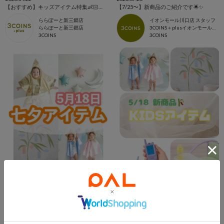
【おすすめ】キッズアイテム特集👶🏻‪‪👦🏻👧🏻‎
【7/25〜】新商品のご紹介です🌟✨
ららぽーと新三郷店
イオンモール川口店 スタッフ
ららぽーと新三郷店
3COINS＋plusイオンモール川口店
3COINS
3COINS
2026.05.18
2026.05.18
5/18新商品
5/18NEW！ KIDSアイテム🎋
kuro
イオンモール札幌苗穂店
札幌アピア店
3COINS+plus イオンモール札幌苗穂店
3COINS
3COINS