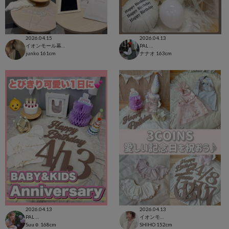
2026.04.15
2026.04.13
イオンモール幕張新都心店
PAL CLOSET店
junko
161cm
ナナオ
163cm
2026.04.13
2026.04.13
PAL CLOSET店
イオンモール太田店
Suu☺︎
168cm
SHIHO
152cm