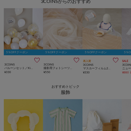
3COINSからのおすすめ
5％OFFクーポン
5％OFFクーポン
5％OFFクーポン
5％



再入荷
SALE
3COINS
3COINS
3COINS
3COIN
バルーンセット／Kids Anniversary
撮影用フォトシーツ／Kids Anniversary
マスカーフィルム2巻セット：10m
¥
330
¥
550
¥
330
¥
880
おすすめトピック
服飾