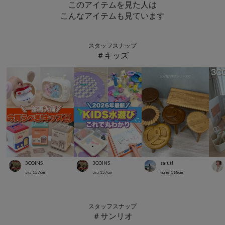
このアイテムを見た人は
こんなアイテムも見ています
スタッフスナップ
＃キッズ
3COINS
3COINS
salut!
aya
157
cm
aya
157
cm
yurie
168
cm
スタッフスナップ
＃サンリオ