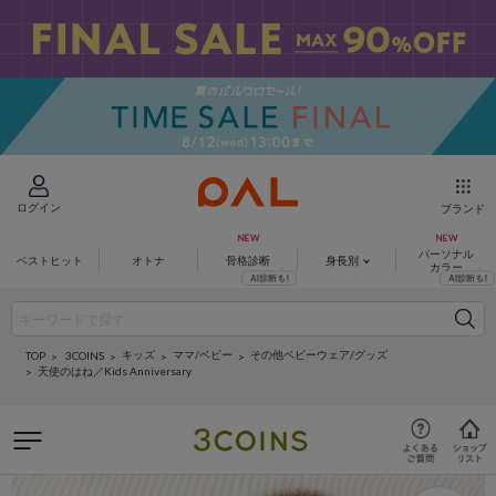
ログイン
ブランド
パーソナル
ベストヒット
オトナ
骨格診断
身長別
カラー
キッズ
ママ/ベビー
その他ベビーウェア/グッズ
3COINS
TOP
天使のはね／Kids Anniversary