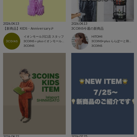
2026.04.13
2026.04.13
【新商品】KIDS・Anniversary🎉
3COINS今週の新商品
イオンモール川口店 スタッフ
HITOMI
3COINS＋plusイオンモール川口店
3COINS+plus ららぽーと和泉店
3COINS
3COINS
2026.04.22
2026.07.25