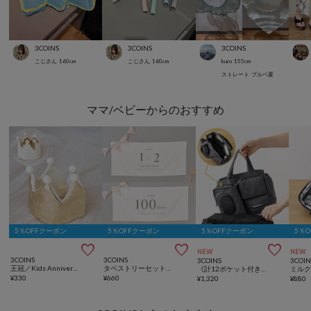
3COINS
3COINS
3COINS
こじさん
160
cm
こじさん
160
cm
kuro
155
cm
ストレート
ブルベ夏
ママ/ベビーからのおすすめ
5％OFFクーポン
5％OFFクーポン
5％OFFクーポン
5％



NEW
NEW
3COINS
3COINS
3COINS
3COIN
王冠／Kids Anniversary
タペストリーセット／Kids Anniversary
《計12ポケット付き！》バッグインバッグ／KIDSトラベル
¥
330
¥
660
¥
1,320
¥
880