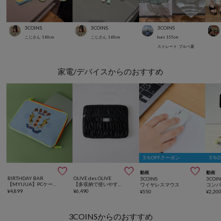
3COINS
3COINS
3COINS
こじさん
160
cm
こじさん
160
cm
kuro
155
cm
ストレート
ブルベ夏
家電/デバイスからのおすすめ
5％OFFクーポン
5％



動画
動画
BIRTHDAY BAR
OLIVE des OLIVE
3COINS
3COIN
【MYUUA】PCケース
【多収納で使いやすい】シャーリングPCケース
ワイヤレスマウス
¥
4,899
¥
6,490
¥
550
¥
2,20
3COINSからのおすすめ