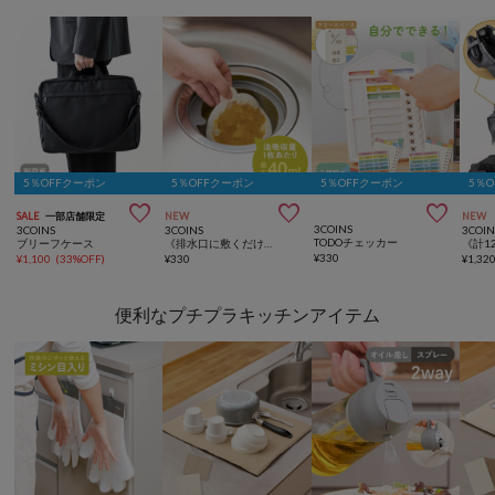
5％OFFクーポン
5％OFFクーポン
5％OFFクーポン
5％



SALE
一部店舗限定
NEW
NEW
3COINS
3COINS
3COINS
3COIN
TODOチェッカー
ブリーフケース
《排水口に敷くだけ》排水口油汚れキャッチシート／KITINTO
¥
330
¥
1,100
(
33%OFF
)
¥
330
¥
1,32
便利なプチプラキッチンアイテム