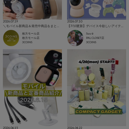
2026.07.19
2026.07.10
＼モバイル新商品＆発売中商品をまとめてご紹介！／
【7/10更新】デバイス今欲しいアイテムを集めました！
枚方モール店
Suu☺︎
枚方モール店
PAL CLOSET店
3COINS
3COINS
2026.06.15
2026.04.22