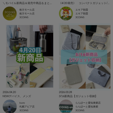
＼モバイル新商品＆発売中商品をまとめてご紹介！／
《4/20 発売》 コンパクトガジェット/スマホアクセ 💻📱🌼
枚方モール店
エキア朝霞
枚方モール店
エキア朝霞
3COINS
3COINS
2026.04.20
2026.03.28
NEWデバイス、メンズ
3/16新商品【ガジェット収納】
kuro
ららぽーと愛知東郷店
札幌アピア店
ららぽーと愛知東郷
3COINS
3COINS