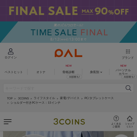
ログイン
ブランド
パーソナル
ベストヒット
オトナ
骨格診断
身長別
カラー
ライフスタイル
家電/デバイス
PC/タブレットケース
3COINS
TOP
ショルダー付きPCケース：15インチ