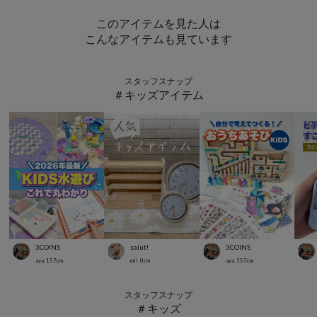
このアイテムを見た人は
こんなアイテムも見ています
スタッフスナップ
＃キッズアイテム
3COINS
salut!
3COINS
aya
157
cm
mii
0
cm
aya
157
cm
スタッフスナップ
＃キッズ