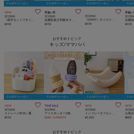
5％OFFクーポン
5％OFFクーポン
5％OFFクーポン
5％



NEW
手洗い可
手洗い
3COINS
3COINS
3COINS
3COIN
《2WAY》オイルスプレーボトル：460ml／KITINTO
《両手セットですぐに装着！》大容量使い捨て手袋／KITINTO
抗菌防臭大判吸水マット2枚セット／KITINTO
¥
550
¥
330
¥
550
¥
330
おすすめトピック
キッズ/ママパパ
5％OFFクーポン
5％OFFクーポン
5％OFFクーポン
5％



NEW
TIME SALE
NEW
NEW
3COINS
3COINS
3COINS
3COIN
ストレージBOX／夏休み応援
アイスポッター2個セット
インフレータブルシーソーチェア
¥
550
¥
280
(
15%OFF
)
¥
3,300
¥
880
おすすめトピック