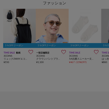
ファッション
5％OFFクーポン
5％OFFクーポン
5％OFFクーポン
5％



TIME SALE
動画
一部店舗限定
TIME SALE
TIME 
3COINS
3COINS
3COINS
3COIN
リュック2WAYエコバッグ
クラウンパントプラサングラス
5A抗菌スニーカー丈ソックス2足セット
¥
550
¥
1,100
¥
467
(
15%OFF
)
¥
880