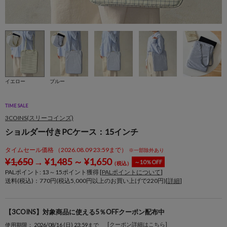
イエロー
ブルー
TIME SALE
3COINS(スリーコインズ)
ショルダー付きPCケース：15インチ
タイムセール価格 （2026.08.09 23:59まで）
※一部除外あり
¥
1,650
→
¥
1,485
～
¥
1,650
～10％OFF
（税込）
PALポイント:
13
～
15
ポイント獲得 [
PALポイントについて
]
送料(税込)：770円(税込5,000円以上のお買い上げで220円)[
詳細
]
【3COINS】対象商品に使える5％OFFクーポン配布中
[クーポン詳細はこちら]
使用期限： 2026/08/16 (日) 23:59まで