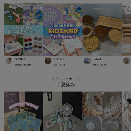
3COINS
3COINS
salut!
SHIHO
152
cm
aya
157
cm
yurie
168
cm
スタッフスナップ
＃夏休み