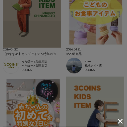
2026.04.22
2026.04.21
【おすすめ】キッズアイテム特集👶🏻‪‪👦🏻👧🏻‎
4/20新商品
ららぽーと新三郷店
kuro
ららぽーと新三郷店
札幌アピア店
3COINS
3COINS