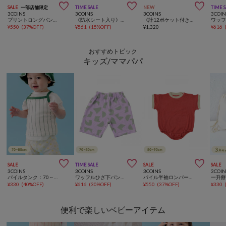



SALE
一部店舗限定
TIME SALE
NEW
TIME 
3COINS
3COINS
3COINS
3COIN
プリントロングパンツ：80～90cm
《防水シート入り》セーラースタイ
《計12ポケット付き！》バッグインバッグ／KIDSトラベル
¥
550
(
37%OFF
)
¥
561
(
15%OFF
)
¥
1,320
¥
616
おすすめトピック
キッズ/ママパパ



SALE
TIME SALE
SALE
SALE
3COINS
3COINS
3COINS
3COIN
パイルタンク：70～80cm
ワッフルひざ下パンツ：70～80cm
パイル半袖ロンパース：80～90cm
¥
330
(
40%OFF
)
¥
616
(
30%OFF
)
¥
550
(
37%OFF
)
¥
330
便利で楽しいベビーアイテム