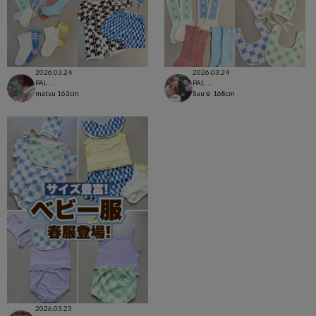
2026.03.24
2026.03.24
PAL CLOSET店
PAL CLOSET店
matsu
163cm
Suu☺︎
168cm
2026.03.23