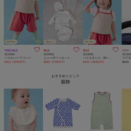



TIME SALE
SALE
SALE
NEW
3COINS
3COINS
3COINS
3COIN
パイルハーフパンツ：80～90cm
ニューボーンセット／Kids Anniversary
パイルタンク：80～90cm
¥
462
(
30%OFF
)
¥
880
(
55%OFF
)
¥
330
(
40%OFF
)
¥
660
おすすめトピック
服飾