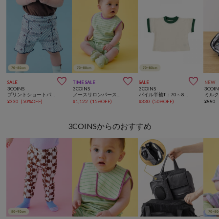



SALE
TIME SALE
SALE
NEW
3COINS
3COINS
3COINS
3COIN
プリントショートパンツ：70～80cm
ノースリロンパース：70～80cm
パイル半袖T：70～80cm
¥
330
(
50%OFF
)
¥
1,122
(
15%OFF
)
¥
330
(
50%OFF
)
¥
880
3COINSからのおすすめ