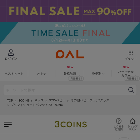
ログイン
ブランド
パーソナル
ベストヒット
オトナ
骨格診断
身長別
カラー
キッズ
ママ/ベビー
その他ベビーウェア/グッズ
3COINS
TOP
プリントショートパンツ：70～80cm