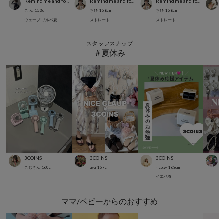
Remind me and forever
Remind me and forever
Remind me and forever
こ ん
153
cm
ちひ
158
cm
ちひ
158
cm
ウェーブ
ブルベ夏
ストレート
ストレート
スタッフスナップ
＃夏休み
3COINS
3COINS
3COINS
こじさん
160
cm
aya
157
cm
rico.w
163
cm
イエベ春
ママ/ベビーからのおすすめ