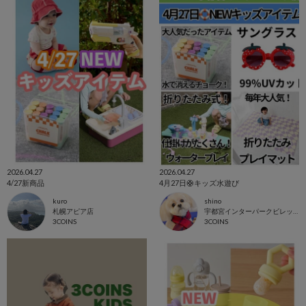
2026.04.27
2026.04.27
4/27新商品
4月27日🛟キッズ水遊び
kuro
shino
札幌アピア店
宇都宮インターパークビレッジ店
3COINS
3COINS