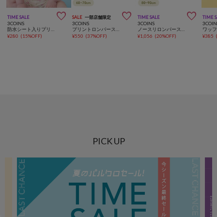



TIME SALE
SALE
一部店舗限定
TIME SALE
TIME 
3COINS
3COINS
3COINS
3COIN
防水シート入りプリントスタイ
プリントロンパース：60～70cm
ノースリロンパース：80～90cm
ワッ
¥
280
(
15%OFF
)
¥
550
(
37%OFF
)
¥
1,056
(
20%OFF
)
¥
385
PICK UP