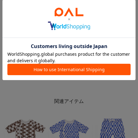
2026.04.13
2026.04.06
4/13新商品
【KIDS】 キッズアイテム盛りだくさん🌼
kuro
ららぽーと新三郷店
札幌アピア店
ららぽーと新三郷店
3COINS
3COINS