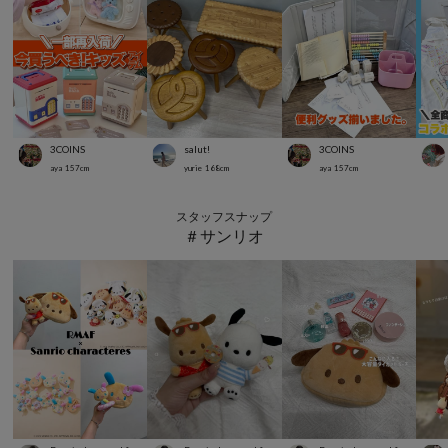
3COINS
salut!
3COINS
aya
157
cm
yurie
168
cm
aya
157
cm
スタッフスナップ
＃サンリオ