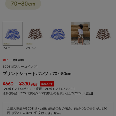
ブルー
ブラウン
SALE
一部店舗限定
3COINS(スリーコインズ)
プリントショートパンツ：70～80cm
¥
660
→
¥
330
50％OFF
（税込）
PALポイント:
3
ポイント獲得 [
PALポイントについて
]
送料(税込)：770円(税込5,000円以上のお買い上げで220円)[
詳細
]
ご購入商品が3COINS・Lattice商品のみの場合、商品代金の合計が1,650
円（税込）未満のご注文はできません。