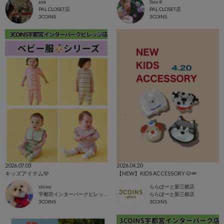
aya
Suu☺︎
PAL CLOSET店
PAL CLOSET店
3COINS
3COINS
2026.07.03
2026.04.20
キッズアイテム🩵
【NEW】KIDS ACCESSORY 🐶🪽
shino
ららぽーと新三郷店
宇都宮インターパークビレッジ店
ららぽーと新三郷店
3COINS
3COINS