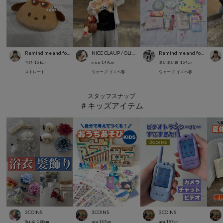
Remind me and forever
NICE CLAUP / OLIVE des OLIVE OUTLET
Remind me and forever
ちひ
158
cm
m o e
149
cm
まいまい🎀
154
cm
ストレート
ウェーブ
イエベ春
ウェーブ
イエベ春
スタッフスナップ
＃キッズアイテム
3COINS
3COINS
3COINS
Suu☺︎
168
cm
aya
157
cm
aya
157
cm