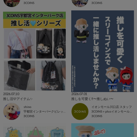
3COINS
3COINS
2026.07.10
2026.07.01
推し活🩷アイテム✨
推しを可愛く‼️〜推しぬい〜
shino
イオンモール川口店 スタッフ
宇都宮インターパークビレッジ店
3COINS＋plusイオンモール川口店
3COINS
3COINS