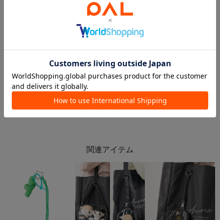
2026.03.10
2026.03.09
3/9新商品💕【推しぬい】
【3COINS】3/9発売の新商品✨
ららぽーと愛知東郷店
wata
ららぽーと愛知東郷
新越谷ヴァリエ店
3COINS
3COINS