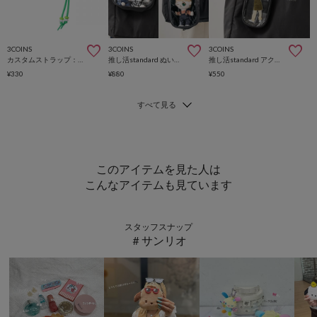
3COINS
3COINS
3COINS
カスタムストラップ：大
推し活standard ぬいポーチ
推し活standard アクスタポーチ
¥330
¥880
¥550
このアイテムを見た人は
こんなアイテムも見ています
スタッフスナップ
＃サンリオ