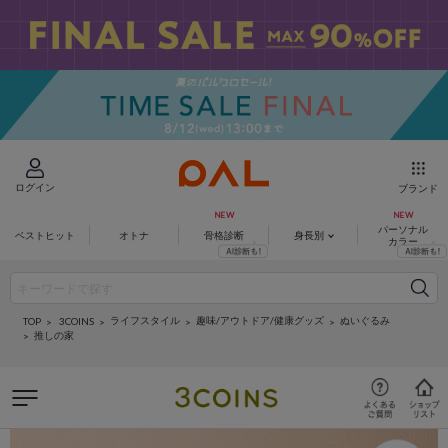
ログイン
ブランド
パーソナル
ベストヒット
オトナ
骨格診断
身長別
カラー
ライフスタイル
趣味/アウトドア/健康グッズ
ぬいぐるみ
3COINS
TOP
推しの家