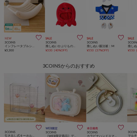



NEW
SALE
SALE
SALE
3COINS
3COINS
3COINS
3COIN
インフレータブルシーソーチェア
推しぬいかぶりものタコ：M
推しぬい服法被：M
推しぬ
¥
3,300
¥
330
(
40%OFF
)
¥
550
(
37%OFF
)
¥
550
3COINSからのおすすめ



WEB限定
本日発売
3COINS
3COIN
3COINS
3COINS
引き出し式キーホルダーケース／コレクション収納
《WEB限定商品》ディスプレイケース
カラビナハンドスマホストラップ