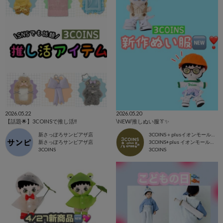
2026.05.22
2026.05.20
【話題🌟】3COINSで推し活‼️
\NEW/推しぬい服👔✨
新さっぽろサンピアザ店
3COINS＋plusイオンモール北戸田店
新さっぽろサンピアザ店
3COINS+plus イオンモール北戸田店
3COINS
3COINS