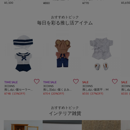
¥
1,100
¥
1,65
¥
880
¥
770
おすすめトピック
毎日を彩る推し活アイテム



TIME SALE
TIME SALE
SALE
SALE
3COINS
3COINS
3COINS
3COIN
推しぬい服セーラー：M
推し活ぬい服くまみみ：S
推しぬい服甚平：M
¥
748
(
15%OFF
)
¥
704
(
20%OFF
)
¥
550
(
37%OFF
)
¥
330
おすすめトピック
インテリア雑貨