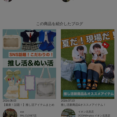
この商品を紹介したブログ
2026.08.03
2026.07.10
【最新！話題！】推し活アイテムまとめ
推し活新商品&オススメアイテム！
aya
イオン北見店
PAL CLOSET店
3COINS+plus イオン北見店