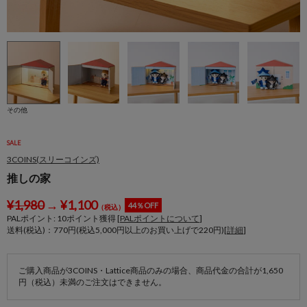
その他
SALE
3COINS(スリーコインズ)
推しの家
¥
1,980
→
¥
1,100
44％OFF
（税込）
PALポイント:
10
ポイント獲得 [
PALポイントについて
]
送料(税込)：770円(税込5,000円以上のお買い上げで220円)[
詳細
]
ご購入商品が3COINS・Lattice商品のみの場合、商品代金の合計が1,650
円（税込）未満のご注文はできません。