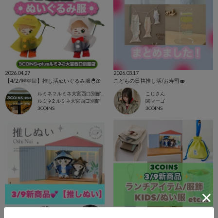
2026.04.27
2026.03.17
【4/27🆕🫶🏻】推し活ぬいぐるみ服🐣🎀
こどもの日🎏推し活/お寿司🍣
ルミネ２ルミネ大宮西口別館店
こじさん
ルミネ2 ルミネ大宮西口別館
関マーゴ
3COINS
3COINS