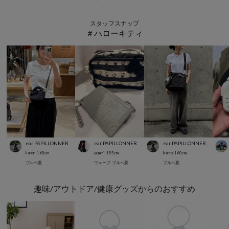
スタッフスナップ
＃ハローキティ
ear PAPILLONNER
ear PAPILLONNER
ear PAPILLONNER
karen
160
cm
yummi
155
cm
karen
160
cm
ブルベ夏
ウェーブ
ブルベ夏
ブルベ夏
趣味/アウトドア/健康グッズからのおすすめ