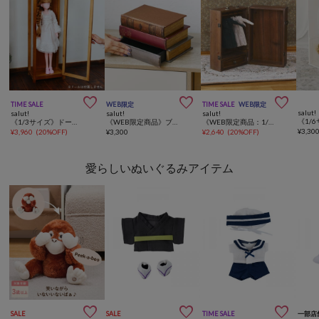



TIME SALE
WEB限定
TIME SALE
WEB限定
salut!
salut!
salut!
salut!
《1/3サイズ》ドールハウスキャビネット／petit monde
《WEB限定商品》ブックドロワーボックス
《WEB限定商品：1/6サイズ》クローゼットトランクミニ／petit monde
¥
3,30
¥
3,960
(
20%OFF
)
¥
3,300
¥
2,640
(
20%OFF
)
愛らしいぬいぐるみアイテム



SALE
SALE
TIME SALE
一部店