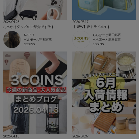
2026.04.23
2026.07.17
お出かけグッズのご紹介です🌴☀️
【NEW】夏トラベル✈️☀️
NATSU
ららぽーと新三郷店
ベルモール宇都宮店
ららぽーと新三郷店
3COINS
3COINS
2026.04.13
2026.07.07