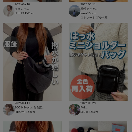
2026.06.10
2026.05.11
イオンモール太田店
札幌アピア店
SHIHO
152cm
kuro
155cm
ストレート
ブルベ夏
2026.04.11
2026.03.28
3COINS+plus ららぽーと和泉店
PAL CLOSET店
HITOMI
165cm
Suu☺︎
168cm