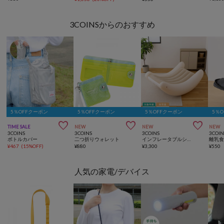
3COINSからのおすすめ
5％OFFクーポン
5％OFFクーポン
5％OFFクーポン
5％



TIME SALE
NEW
NEW
NEW
3COINS
3COINS
3COINS
3COIN
ボトルカバー
二つ折りウォレット
インフレータブルシーソーチェア
¥
467
(
15%OFF
)
¥
880
¥
3,300
¥
550
人気の家電/デバイス