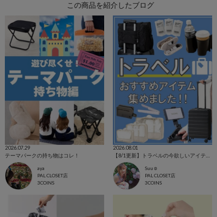
この商品を紹介したブログ
2026.07.29
2026.08.01
テーマパークの持ち物はコレ！
【8/1更新】トラベルの今欲しいアイテム集めました！
aya
Suu☺︎
PAL CLOSET店
PAL CLOSET店
3COINS
3COINS