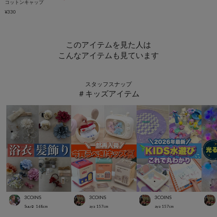
コットンキャップ
¥330
このアイテムを見た人は
こんなアイテムも見ています
スタッフスナップ
＃キッズアイテム
3COINS
3COINS
3COINS
Suu☺︎
168
cm
aya
157
cm
aya
157
cm