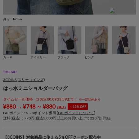
身長：161cm
身
カーキ
アイボリー
ブラック
ピンク
TIME SALE
3COINS(スリーコインズ)
はっ水ミニショルダーバッグ
タイムセール価格 （2026.08.09 23:59まで）
※一部除外あり
¥
880
→
¥
748
～
¥
880
～15％OFF
（税込）
PALポイント:
6
～
8
ポイント獲得 [
PALポイントについて
]
送料(税込)：770円(税込5,000円以上のお買い上げで220円)[
詳細
]
【3COINS】対象商品に使える5％OFFクーポン配布中