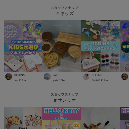
スタッフスナップ
＃キッズ
3COINS
salut!
3COINS
aya
157
cm
yurie
168
cm
SHIHO
152
cm
スタッフスナップ
＃サンリオ