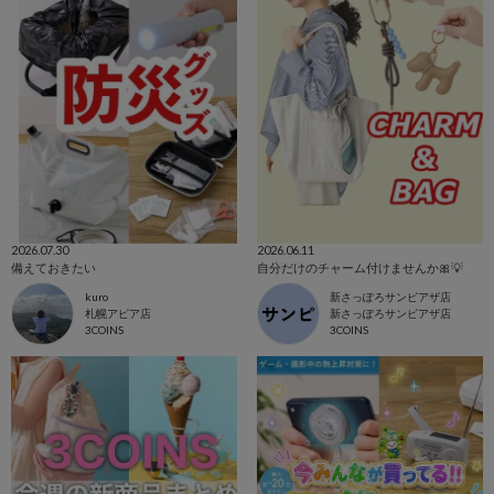
2026.07.30
2026.06.11
備えておきたい
自分だけのチャーム付けませんか🎀💡
kuro
新さっぽろサンピアザ店
札幌アピア店
新さっぽろサンピアザ店
3COINS
3COINS