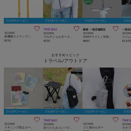
5％OFFクーポン
5％OFFクーポン
5％OFFクーポン
5％



TIME SALE
動画
一部店舗限定
一部店
3COINS
3COINS
3COINS
3COIN
多機能ストラップ／推し活
マルチショルダーストラップ
2WAYライト／SOBANI
スリ
¥
550
¥
550
¥
880
¥
1,65
おすすめトピック
トラベル/アウトドア
5％OFFクーポン
5％OFFクーポン
5％OFFクーポン
5％



TIME SALE
TIME 
3COINS
3COINS
3COINS
3COIN
スキミング防止カードパスポートケースセット
ゴミ袋ホルダー
折りたたみコンパクトチェア