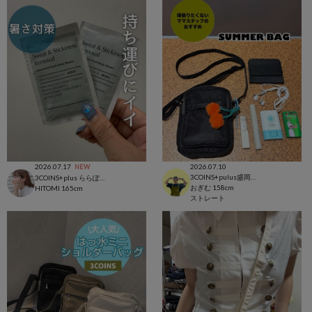
2026.07.17
2026.07.10
NEW
3COINS+pulus盛岡フェザン店
3COINS+plus ららぽーと和泉店
おぎむ
158cm
HITOMI
165cm
ストレート