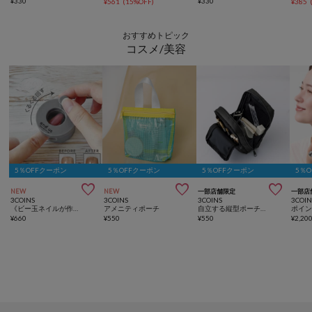
¥
330
¥
330
¥
561
(
15%OFF
)
¥
385
おすすめトピック
コスメ/美容
5％OFFクーポン
5％OFFクーポン
5％OFFクーポン
5％



NEW
NEW
一部店舗限定
一部店
3COINS
3COINS
3COINS
3COIN
《ビー玉ネイルが作れる》マグネイルメーカー／and us
アメニティポーチ
自立する縦型ポーチ／and us
¥
660
¥
550
¥
550
¥
2,20