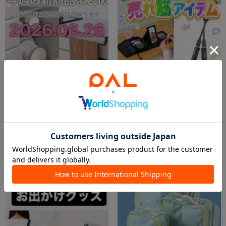
2026.06.26
2026.07.30
3COINS今週の新商品
欲しいものが見つかる!!売れ筋アイテム!!
HITOMI
イオンモール札幌発寒店
3COINS+plus ららぽーと和泉店
イオンモール札幌発寒店
3COINS
3COINS