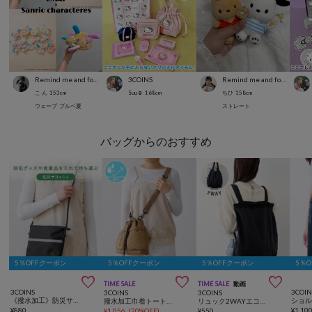
Remind me and forever
3COINS
Remind me and forever
こ ん
153
cm
Suu☺︎
168
cm
ちひ
158
cm
ウェーブ
ブルベ夏
ストレート
バッグからのおすすめ
5％OFFクーポン
5％OFFクーポン
5％OFFクーポン
5％



TIME SALE
TIME SALE
動画
3COINS
3COIN
3COINS
3COINS
《撥水加工》防災サコッシュ／SOBANI
撥水加工巾着トートバッグ
リュック2WAYエコバッグ
¥
880
¥
1,10
¥
1,056
(
20%OFF
)
¥
550