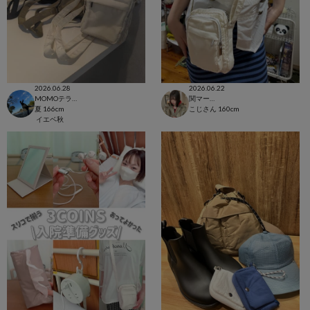
2026.06.28
2026.06.22
MOMOテラス六地蔵店
関マーゴ
夏
166cm
こじさん
160cm
イエベ秋