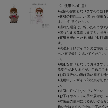
《ご使用上の注意》
●破損の原因となりますので鋭利
●素材の特性上、水濡れや摩擦な
す。ご注意ください。
●濡れた場合は、乾いた布で水気
●濡れたまま放置しますと、色落
●直射日光の当たる場所で長時間
す。
●洗濯およびアイロンのご使用は
った布で優しく拭いてください
い。
●繊細な作りとなっております。
る場合がありますが、予めご了
●お取り扱いの際は強い摩擦や他
●使用中、デザイン部の糸が切れ
い。
●火気に近づけないでください。
●お子様やペットの手の届かない
●本製品の使用によるぬいぐるみ
負いかねますので予めご了承く