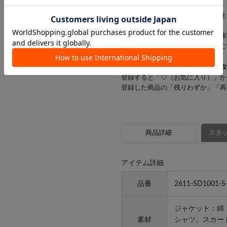
す。
お客様にはご迷惑をおかけいたしま
※一部の商品では、商品仕様や在庫
店舗在庫を表示していない場合がご
▼気になるアイテムは「
♡
」を
登録すると「♡（お気に入り）」か
登録した商品の「残りわずか」「再
商品詳細
スタッ
アイテム詳細
品番
2611-SD1001-S
ジャケット：綿
素材
シャツ、スカー