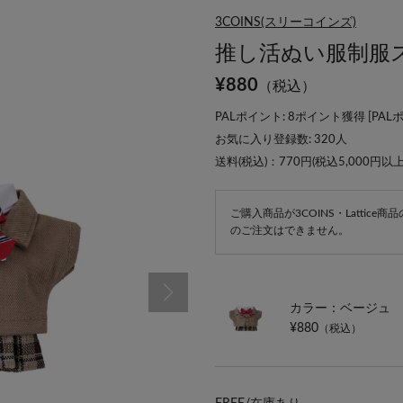
3COINS(スリーコインズ)
推し活ぬい服制服
¥
880
（税込）
PALポイント: 8ポイント獲得 [
PAL
お気に入り登録数:
320
人
送料(税込)：770円(税込5,000円以
ご購入商品が3COINS・Lattic
のご注文はできません。
カラー：ベージュ
¥880
（税込）