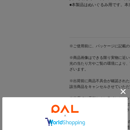
●本製品はぬいぐるみ用です。本
/推し活/
※ご使用前に、パッケージに記載の
※商品画像はできる限り実物に近い
光の当たり方やご覧の環境により、
ざいます。
※出荷前に商品不具合が確認された
該当商品をキャンセルさせていただ
※当店では店舗とオンラインショッ
在庫状況により一部商品をキャンセ
在庫をご用意できた商品のみ発送さ
※お支払い方法がd払い・メルペイ
一部商品のキャンセルが発生した際