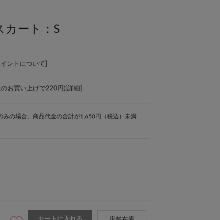
スカート：S
ポイントについて
]
上のお買い上げで220円)[
詳細
]
e商品のみの場合、商品代金の合計が1,650円（税込）未満
カートに入れる
店舗在庫