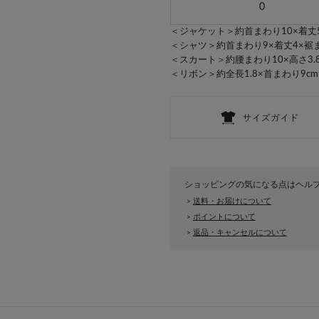
0
＜ジャケット＞約首まわり10×着丈5
＜シャツ＞約首まわり9×着丈4×裾ま
＜スカート＞約腰まわり10×高さ3.8×
＜リボン＞約全長1.8×首まわり9cm
ショッピングの気になる点はヘル
送料・お届けについて
>
ポイントについて
>
返品・キャンセルについて
>