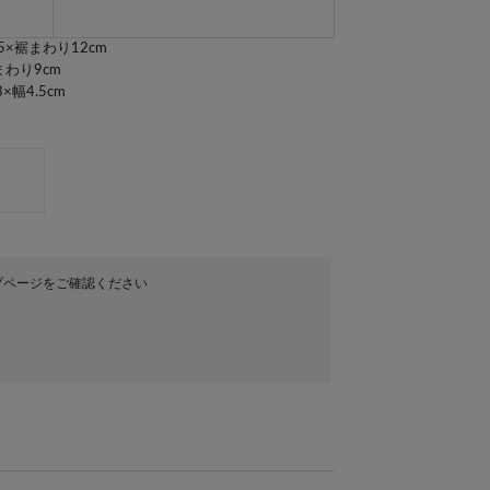
×裾まわり12cm
わり9cm
幅4.5cm
プページをご確認ください