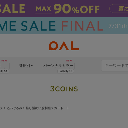
断
身長別
パーソナル
カラー
ッズ
>
ぬいぐるみ
>
推し活ぬい服制服スカート：S