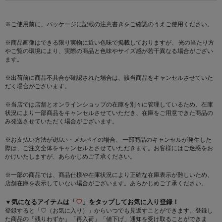
※ご使用前に、パッケージに記載の注意書きをご確認のうえご使用ください。
※商品画像はできる限り実物に近い色味で掲載しておりますが、 光の当たり方
やご覧の環境により、実際の商品と色味やサイズ感が若干異なる場合がござい
ます。
※出荷前に商品不具合が確認された場合は、該当商品をキャンセルさせていた
だく場合がございます。
※当店では店舗とオンラインショップの在庫を別々に管理しているため、在庫
状況により一部商品をキャンセルさせていただき、在庫をご用意できた商品の
み発送させていただく場合がございます。
※お支払い方法がd払い・メルペイの場合、 一部商品のキャンセルが発生した
際は、ご注文全体をキャンセルとさせていただきます。お客様にはご迷惑をお
かけいたしますが、あらかじめご了承ください。
※一部の商品では、商品仕様や在庫状況により正確な在庫表示が難しいため、
店舗在庫を表示していない場合がございます。あらかじめご了承ください。
▼気になるアイテムは「
♡
」をタップしてお気に入り登録！
登録すると「♡（お気に入り）」からいつでも見返すことができます。登録し
た商品の「残りわずか」「再入荷」「値下げ」通知を受け取ることができま