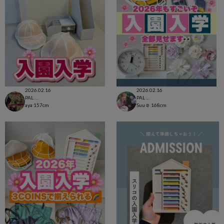
2026.02.16
2026.02.16
PAL CLOSET店
PAL CLOSET店
aya
157cm
Suu☺︎
168cm