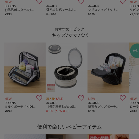



NEW
NEW
3COINS
3COINS
3COINS
3COIN
引き出し式キーホルダーケース／コレクション収納
シリコンマグネットガジェットホルダー3個セット
お風呂ポスター2枚セット：42×56cm／夏休み応援
¥
1,100
¥
550
¥
330
¥
1,10
おすすめトピック
キッズ/ママパパ



NEW
再入荷
SALE
NEW
NEW
3COINS
3COINS
3COINS
3COIN
ミルクポーチ／KIDSトラベル
《長距離移動のお供に》ポータブルトイレ／KIDS
離乳食グッズポーチ／KIDSトラベル
¥
880
¥
880
(
60%OFF
)
¥
550
¥
330
便利で楽しいベビーアイテム