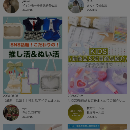
junko
まゆ
イオンモール幕張新都心店
さんすて福山店
3COINS
3COINS
2026.08.03
2026.07.19
【最新！話題！】推し活アイテムまとめ
＼KIDS新商品＆定番まとめてご紹介いたします！／
aya
枚方モール店
PAL CLOSET店
枚方モール店
3COINS
3COINS