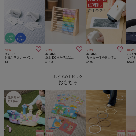



NEW
NEW
NEW
NEW
3COINS
3COINS
3COINS
3COIN
お風呂学習カード2個セット／夏休み応援
卓上100玉そろばん／夏休み応援
カッター付き個人情報保護用スタンプ／夏休み応援
¥
330
¥
1,100
¥
550
¥
660
おすすめトピック
おもちゃ