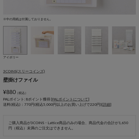
※中の用紙は付属しておりません。
※
アイボリー
3COINS(スリーコインズ)
壁掛けファイル
¥
880
（税込）
PALポイント: 8
ポイント獲得 [
PALポイントについて
]
送料(税込)：770円(税込5,000円以上のお買い上げで220円)[
詳細
]
ご購入商品が3COINS・Lattice商品のみの場合、商品代金の合計が1,650
円（税込）未満のご注文はできません。