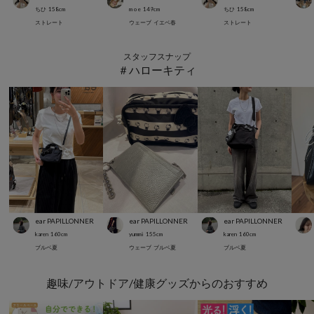
ちひ
158
cm
m o e
149
cm
ちひ
158
cm
ストレート
ウェーブ
イエベ春
ストレート
スタッフスナップ
＃ハローキティ
ear PAPILLONNER
ear PAPILLONNER
ear PAPILLONNER
karen
160
cm
yummi
155
cm
karen
160
cm
ブルベ夏
ウェーブ
ブルベ夏
ブルベ夏
趣味/アウトドア/健康グッズからのおすすめ