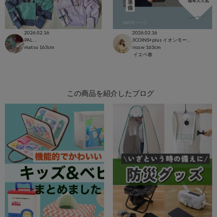
2026.02.16
2026.02.16
PAL CLOSET店
3COINS+plus イオンモール日吉津店
matsu
163cm
rico.w
163cm
イエベ春
この商品を紹介したブログ