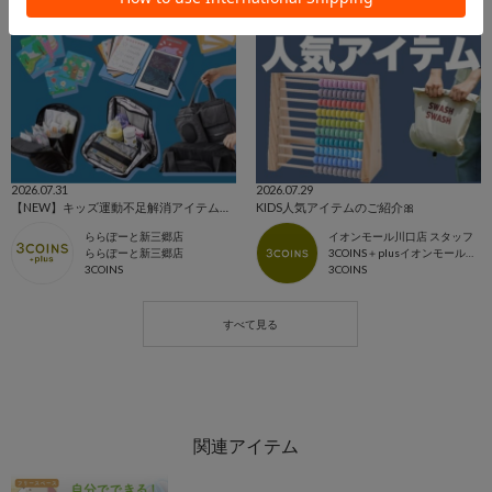
2026.07.31
2026.07.29
【NEW】キッズ運動不足解消アイテム／トラベル✈️
KIDS人気アイテムのご紹介🎀
ららぽーと新三郷店
イオンモール川口店 スタッフ
ららぽーと新三郷店
3COINS＋plusイオンモール川口店
3COINS
3COINS