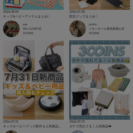
2026.08.04
2026.07.28
キッズ&ベビーアイテムまとめ！
防災グッズまとめ！
aya
junko
PAL CLOSET店
イオンモール幕張新都心店
3COINS
3COINS
2026.07.31
2026.07.19
キッズ＆ベビーグッズ新作＆人気商品まとめ！
ガチで売れてる！人気商品👑