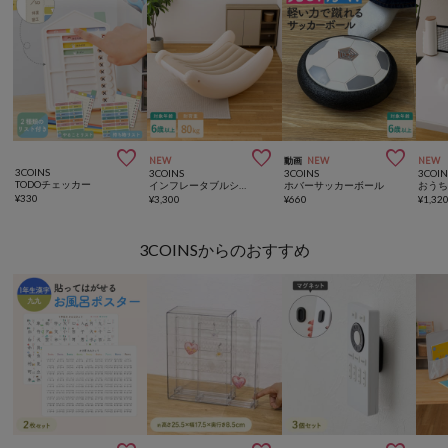



NEW
動画
NEW
NEW
3COINS
3COINS
3COINS
3COIN
TODOチェッカー
インフレータブルシーソーチェア
ホバーサッカーボール
おう
¥
330
¥
3,300
¥
660
¥
1,32
3COINSからのおすすめ