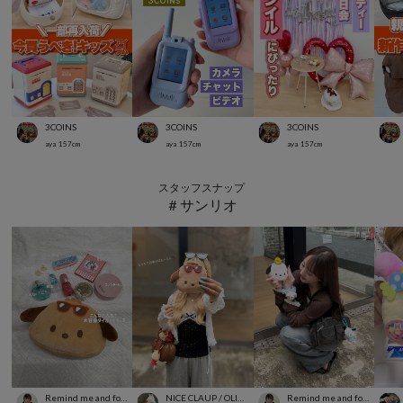
3COINS
3COINS
3COINS
aya
157
cm
aya
157
cm
aya
157
cm
スタッフスナップ
＃サンリオ
Remind me and forever
NICE CLAUP / OLIVE des OLIVE OUTLET
Remind me and forever