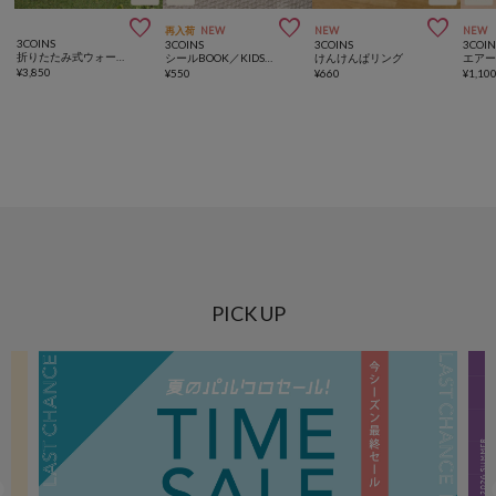



再入荷
NEW
NEW
NEW
3COINS
3COINS
3COINS
3COIN
折りたたみ式ウォータープレイ／KIDS水遊び
シールBOOK／KIDSトラベル
けんけんぱリング
エア
¥
3,850
¥
550
¥
660
¥
1,10
PICK UP