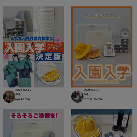
2026.02.19
2026.02.18
PAL CLOSET店
PAL CLOSET店
aya
157cm
ナナオ
163cm