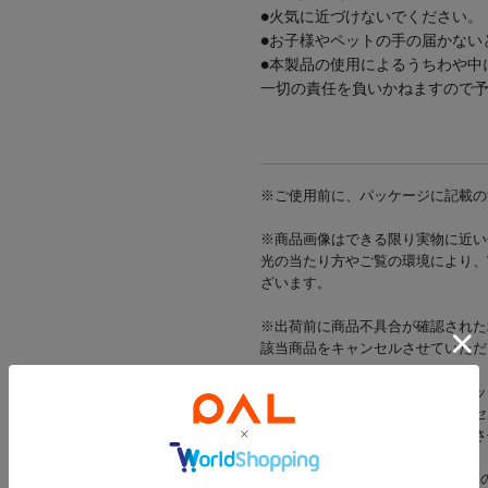
●火気に近づけないでください。
●お子様やペットの手の届かない
●本製品の使用によるうちわや中
一切の責任を負いかねますので
※ご使用前に、パッケージに記載の
※商品画像はできる限り実物に近い
光の当たり方やご覧の環境により、
ざいます。
※出荷前に商品不具合が確認された
該当商品をキャンセルさせていただ
※当店では店舗とオンラインショッ
在庫状況により一部商品をキャンセ
在庫をご用意できた商品のみ発送さ
※お支払い方法がd払い・メルペイ