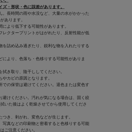
さい。
イズ・形状・色に誤差があります。
ん。長時間の雨や水没など、大量の水がかかった
れがあります。
間により低下する可能性があります。
フレクタープリントがはがれたり、反射性能が低
物を詰め込み過ぎたり、鋭利な物を入れたりする
どにより、色落ち・色移りする可能性がありま
を拭き取り、陰干ししてください。
ちやカビの原因となります。
所での保管は避けてください。退色または変色す
お避けください。汚れが気になる場合は、固く絞
。拭いた後はよく乾燥させてから使用してくださ
たつき、剥がれ、変色などが生じます。
、写真などの印刷物と密着すると色移りする可能
際はご注意ください。