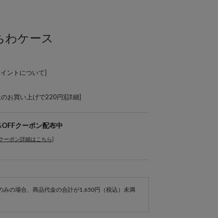
 うちわケース
ポイントについて
]
上のお買い上げで220円)[
詳細
]
％OFFクーポン配布中
[クーポン詳細はこちら]
e商品のみの場合、商品代金の合計が1,650円（税込）未満