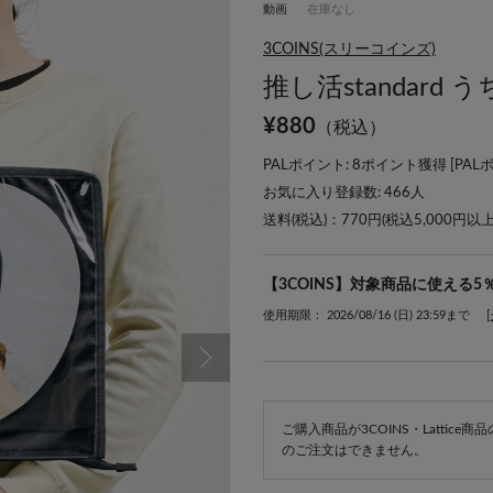
動画
在庫なし
3COINS(スリーコインズ)
推し活standard
¥
880
（税込）
PALポイント: 8ポイント獲得 [
PAL
お気に入り登録数:
466
人
送料(税込)：770円(税込5,000円以
【3COINS】対象商品に使える5
使用期限： 2026/08/16 (日) 23:59まで
ご購入商品が3COINS・Lattic
のご注文はできません。