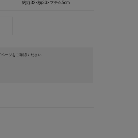
約縦32×横33×マチ6.5cm
プページをご確認ください