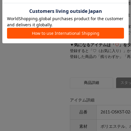
一部商品のキャンセルが発生した際
す。
お客様にはご迷惑をおかけいたしま
※一部の商品では、商品仕様や在庫
店舗在庫を表示していない場合がご
▼気になるアイテムは「
♡
」を
登録すると「♡（お気に入り）」か
登録した商品の「残りわずか」「再
商品詳細
スタッ
アイテム詳細
品番
2611-OSKST-02
素材
ポリエステル、