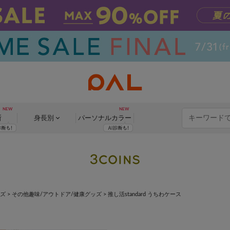
断
身長別
パーソナル
カラー
ッズ
>
その他趣味/アウトドア/健康グッズ
>
推し活standard うちわケース