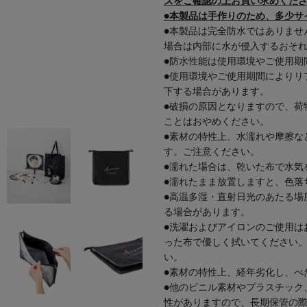
ズをご確認の上お買い求めくだ
●本製品は手作りのため、多少サ
●本製品は完全防水ではありませ
場合は内部に水が侵入するおそ
●防水性能は使用環境やご使用期
●使用環境やご使用期間によりリ
下する場合があります。
●破損の原因となりますので、荷
ことはおやめください。
●素材の特性上、水濡れや摩擦な
す。ご注意ください。
●濡れた場合は、乾いた布で水気
●濡れたまま放置しますと、色落
●高温多湿・直射日光のあたる場
る場合があります。
●洗濯およびアイロンのご使用は
った布で優しく拭いてください
い。
●素材の特性上、経年劣化し、べ
●他のビニル素材やプラスチック
性がありますので、長期保管の