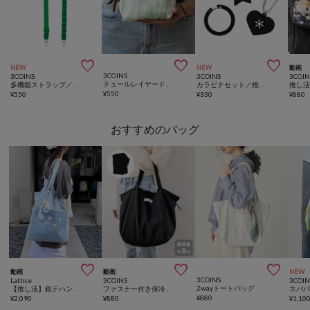



NEW
NEW
動画
3COINS
3COINS
3COINS
3COIN
チュールレイヤードミニスクエアポーチ
多機能ストラップ／推し活
カラビナセット／推し活
¥
550
¥
550
¥
330
¥
880
おすすめのバッグ



動画
動画
NEW
3COINS
Lattice
3COINS
3COIN
2wayトートバッグ
【推し活】銀テハンドルトートバッグ
ファスナー付き保冷エコバッグ
スパ
¥
880
¥
2,090
¥
880
¥
1,10