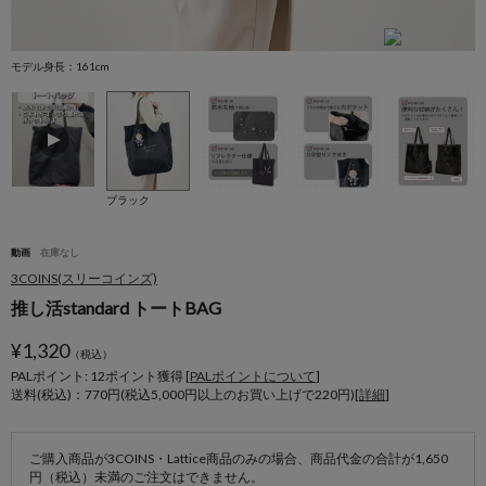
モデル身長：161cm
ブラック
動画
在庫なし
3COINS(スリーコインズ)
推し活standard トートBAG
¥
1,320
（税込）
PALポイント: 12
ポイント獲得 [
PALポイントについて
]
送料(税込)：770円(税込5,000円以上のお買い上げで220円)[
詳細
]
ご購入商品が3COINS・Lattice商品のみの場合、商品代金の合計が1,650
円（税込）未満のご注文はできません。