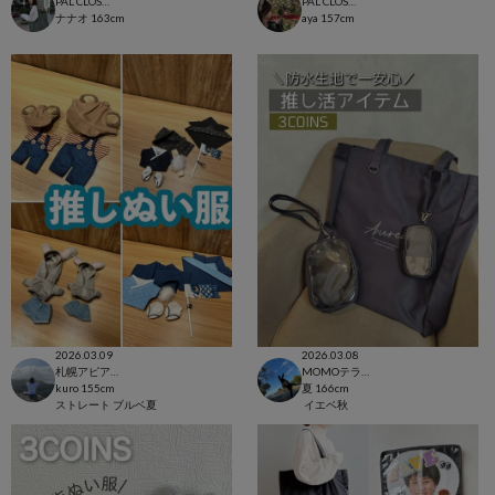
PAL CLOSET店
PAL CLOSET店
ナナオ
163cm
aya
157cm
2026.03.09
2026.03.08
札幌アピア店
MOMOテラス六地蔵店
kuro
155cm
夏
166cm
ストレート
ブルベ夏
イエベ秋