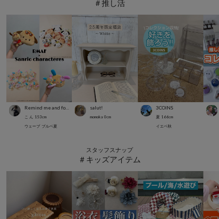
＃推し活
Remind me and forever
salut!
3COINS
こ ん
153
cm
momoka
0
cm
夏
166
cm
ウェーブ
ブルベ夏
イエベ秋
スタッフスナップ
＃キッズアイテム