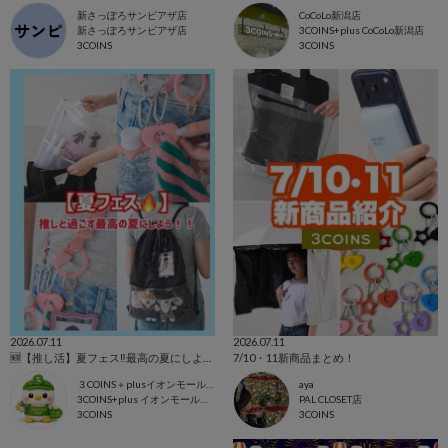
新さっぽろサンピアザ店
CoCoLo新潟店
新さっぽろサンピアザ店
3COINS+plus CoCoLo新潟店
3COINS
3COINS
2026.07.11
2026.07.11
🆕【推し活】夏フェス‼️最高の夏にしよう🔥
7/10・11新商品まとめ！
３COINS＋plusイオンモール上尾
aya
3COINS+plus イオンモール上尾店
PAL CLOSET店
3COINS
3COINS