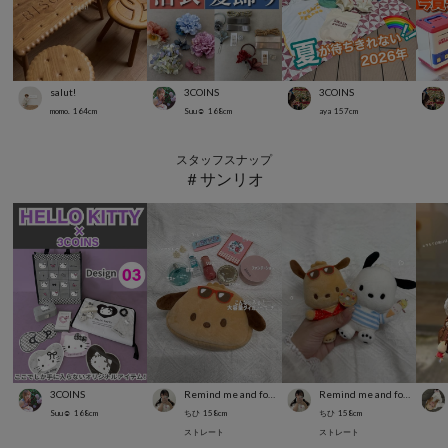
salut!
3COINS
3COINS
momo.
164
cm
Suu☺︎
168
cm
aya
157
cm
スタッフスナップ
＃サンリオ
3COINS
Remind me and forever
Remind me and forever
Suu☺︎
168
cm
ちひ
158
cm
ちひ
158
cm
ストレート
ストレート