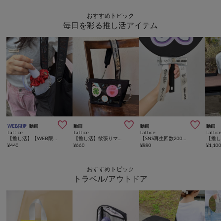
おすすめトピック
毎日を彩る推し活アイテム



WEB限定
動画
動画
動画
動画
Lattice
Lattice
Lattice
Lattic
【推し活】【WEB限定カラー】マルチシュシュホルダー
【推し活】欲張りマルチポーチ
【SNS再生回数200万回！】【推し活】銀テマルチリボンセット
¥
440
¥
660
¥
880
¥
1,10
おすすめトピック
トラベル/アウトドア