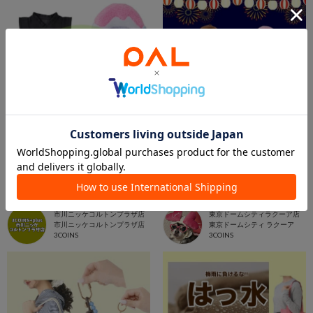
2026.06.18
2026.06.16
【NEW‼️】推しぬい服新作入荷👏🏻
推しぬい服🏮👘
市川ニッケコルトンプラザ店
東京ドームシティラクーア店
市川ニッケコルトンプラザ店
東京ドームシティ ラクーア
3COINS
3COINS