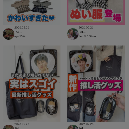
2026.02.26
2026.02.26
PAL CLOSET店
PAL CLOSET店
aya
157cm
Suu☺︎
168cm
2026.02.25
2026.02.24
PAL CLOSET店
PAL CLOSET店