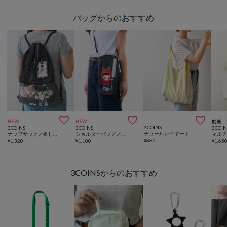
バッグからのおすすめ



NEW
NEW
動画
3COINS
3COINS
3COINS
3COIN
チュールレイヤードトートバッグ
ナップサック／推し活standard
ショルダーバッグ／推し活standard
¥
880
¥
1,320
¥
1,100
¥
1,65
3COINSからのおすすめ