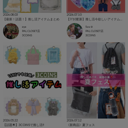
2026.08.03
2026.07.10
【最新！話題！】推し活アイテムまとめ
【7/10更新】推し活今欲しいアイテムを集めました！
aya
Suu☺︎
PAL CLOSET店
PAL CLOSET店
3COINS
3COINS
2026.05.22
2026.07.12
【話題🌟】3COINSで推し活‼️
《新商品》夏フェス