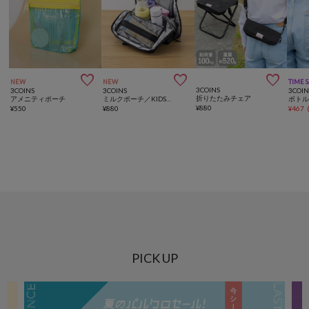



NEW
NEW
TIME 
3COINS
3COINS
3COINS
3COIN
折りたたみチェア
アメニティポーチ
ミルクポーチ／KIDSトラベル
ボト
¥
880
¥
550
¥
880
¥
467
PICK UP