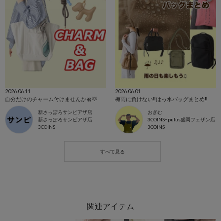
2026.06.11
2026.06.01
自分だけのチャーム付けませんか🎀💡
梅雨に負けない‼︎はっ水バッグまとめ‼︎
新さっぽろサンピアザ店
おぎむ
新さっぽろサンピアザ店
3COINS+pulus盛岡フェザン店
3COINS
3COINS