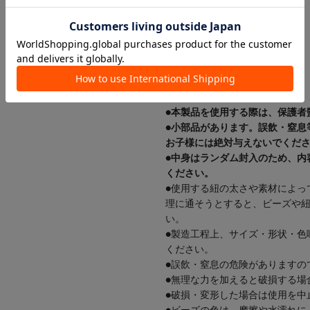
■仕様■
対象年齢：6歳以上
《ご使用上の注意》
●本製品を使用する際は、保護者
●小部品があります。誤飲・窒息
お子様には絶対与えないでくだ
●中身はランダム封入のため、内
ください。
●使用する紐の太さや素材によっ
理に通そうとすると、ビーズや
い。
●製造工程上、サイズ・形状・色
ください。
●誤飲・窒息の危険がありますの
●無理な力を加えると破損する場
●破損・変形した場合は使用を中