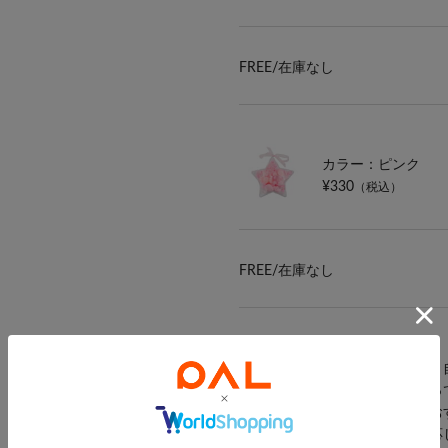
FREE/
在庫なし
カラー：ピンク
¥330
（税込）
FREE/
在庫なし
●好きなパーツをミックスして、
●サイズや形が違うパーツが入っ
●推し活用のグッズづくりにもお
●
カスタムストラップ：小
に対応