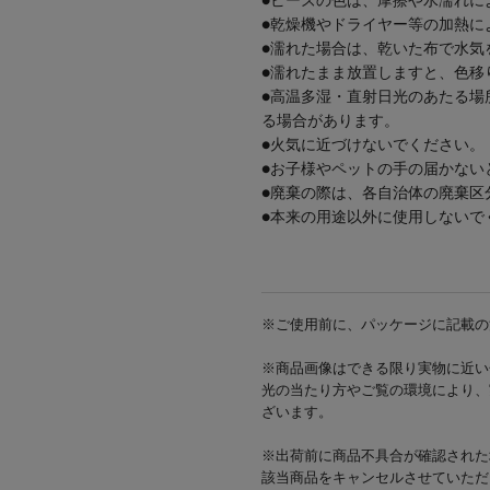
●ビーズの色は、摩擦や水濡れに
●乾燥機やドライヤー等の加熱に
●濡れた場合は、乾いた布で水気
●濡れたまま放置しますと、色移
●高温多湿・直射日光のあたる場
る場合があります。
●火気に近づけないでください。
●お子様やペットの手の届かない
●廃棄の際は、各自治体の廃棄区
●本来の用途以外に使用しないで
※ご使用前に、パッケージに記載の
※商品画像はできる限り実物に近い
光の当たり方やご覧の環境により、
ざいます。
※出荷前に商品不具合が確認された
該当商品をキャンセルさせていただ