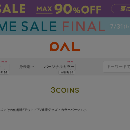
断
身長別
パーソナル
カラー
ッズ
>
その他趣味/アウトドア/健康グッズ
>
カラーパーツ：小