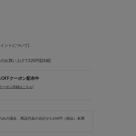
ポイントについて
]
上のお買い上げで220円)[
詳細
]
％OFFクーポン配布中
[クーポン詳細はこちら]
e商品のみの場合、商品代金の合計が1,650円（税込）未満