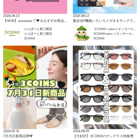
2026.04.13
2026.06.12
【NEW】 𝒂𝒄𝒄𝒆𝒔𝒔𝒐𝒓𝒚 🤍🖤 & おすすめ商品全て🩷
夏必須‼︎機能いろいろメガネ＆サングラス🕶️✨
ららぽーと新三郷店
３COINS＋plusイオンモール上尾
ららぽーと新三郷店
3COINS+plus イオンモール上尾店
3COINS
3COINS
2026.07.31
2026.08.05
7月31日新商品🆕🪇
【大好評】3COINSのサングラス特集😎