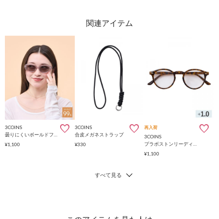
3COINS
3COINS
再入荷
曇りにくいボールドフレームサングラス
合皮メガネストラップ
3COINS
プラボストンリーディンググラス：+1.0
¥1,100
¥330
¥1,100