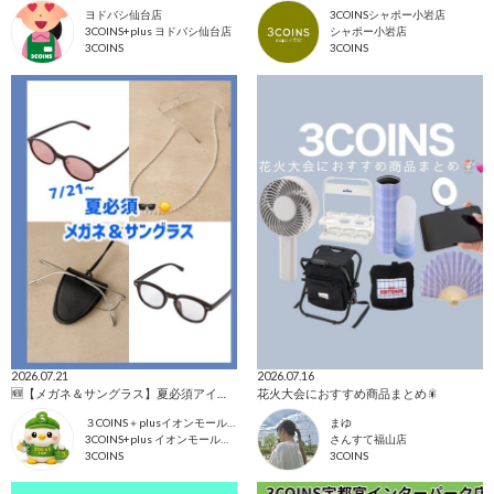
ヨドバシ仙台店
3COINSシャポー小岩店
3COINS+plus ヨドバシ仙台店
シャポー小岩店
3COINS
3COINS
2026.07.21
2026.07.16
🆕【メガネ＆サングラス】夏必須アイテム🕶️☀️
花火大会におすすめ商品まとめ🎇
３COINS＋plusイオンモール上尾
まゆ
3COINS+plus イオンモール上尾店
さんすて福山店
3COINS
3COINS