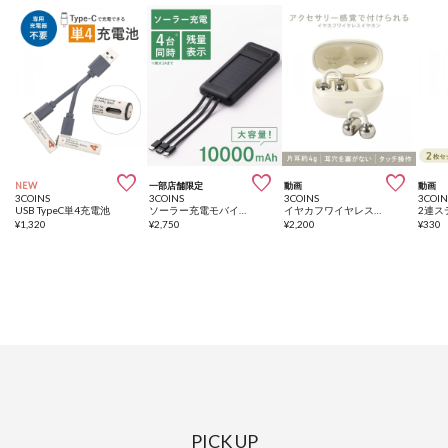



NEW
一部店舗限定
動画
動画
3COINS
3COINS
3COINS
3COIN
USB TypeC単4充電池
ソーラー充電モバイルバッテリー／SOBANI
イヤカフワイヤレスイヤホン
¥
1,320
¥
2,750
¥
2,200
¥
330
PICK UP