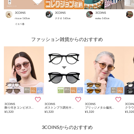
3COINS
3COINS
3COINS
rico.w
163
cm
ナナオ
163
cm
matsu
163
cm
イエベ春
ファッション雑貨からのおすすめ



3COINS
3COINS
3COINS
3COIN
飾り付きコンビボストン調光サングラス
ボストンプラ調光サングラス
ブリッジメタル偏光機能付調光サングラス
¥
1,320
¥
1,320
¥
1,320
¥
1,32
3COINSからのおすすめ