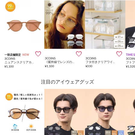



一部店舗限定
NEW
TIME 
3COINS
3COINS
3COINS
3COIN
《紫外線でレンズの色が変わる》ケース付きサングラスメタル
フタ付きクリアワイドボックス／クリア収納シリーズ
ニュアンスクリアカラークラウンパントサングラス
¥
1,100
¥
330
¥
1,100
¥
1,32
注目のアイウェアグッズ