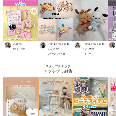
3COINS
Remind me and forever
Remind me and forever
Suu☺︎
168
cm
こ ん
153
cm
ちひ
158
cm
ウェーブ
ブルベ夏
ストレート
スタッフスナップ
＃プチプラ雑貨