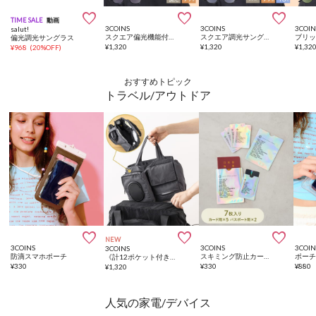



TIME SALE
動画
3COINS
3COINS
3COIN
salut!
スクエア偏光機能付調光サングラス
スクエア調光サングラス
偏光調光サングラス
¥
1,320
¥
1,320
¥
1,32
¥
968
(
20%OFF
)
おすすめトピック
トラベル/アウトドア



NEW
3COINS
3COINS
3COIN
3COINS
防滴スマホポーチ
スキミング防止カードパスポートケースセット
《計12ポケット付き！》バッグインバッグ／KIDSトラベル
¥
330
¥
330
¥
880
¥
1,320
人気の家電/デバイス