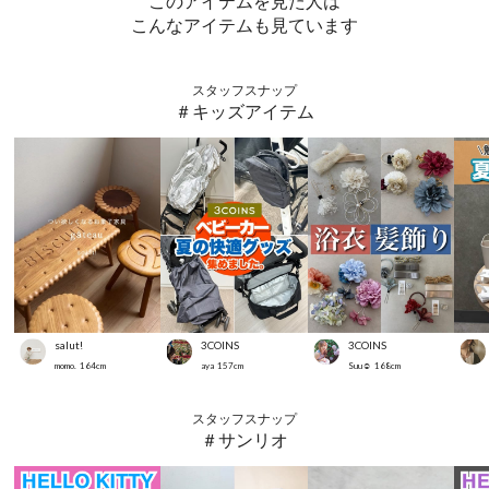
このアイテムを見た人は
こんなアイテムも見ています
スタッフスナップ
＃キッズアイテム
salut!
3COINS
3COINS
momo.
164
cm
aya
157
cm
Suu☺︎
168
cm
スタッフスナップ
＃サンリオ