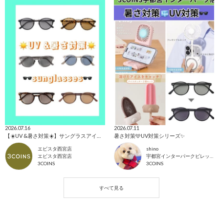
2026.07.16
2026.07.11
【☀️UV &暑さ対策☀️】サングラスアイテム🕶️
暑さ対策🩵UV対策シリーズ✨
エビスタ西宮店
shino
エビスタ西宮店
宇都宮インターパークビレッジ店
3COINS
3COINS