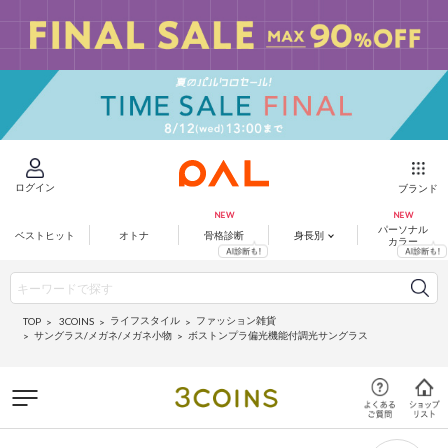
ログイン
ブランド
パーソナル
ベストヒット
オトナ
骨格診断
身長別
カラー
ライフスタイル
ファッション雑貨
3COINS
TOP
サングラス/メガネ/メガネ小物
ボストンプラ偏光機能付調光サングラス