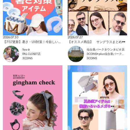
2026.07.10
2026.07.27
【7/17更新】暑さ・UV対策！今欲しいアイテム集めました☺
【オススメ商品】 サングラスまとめ🕶️
Suu☺︎
仙台泉パークタウンタピオ店
PAL CLOSET店
3COINS+plus仙台泉パークタウンタピオ店
3COINS
3COINS