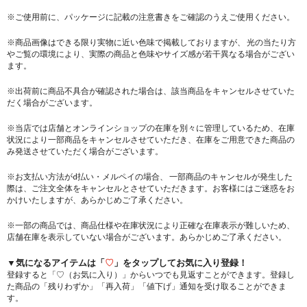
※ご使用前に、パッケージに記載の注意書きをご確認のうえご使用ください。
※商品画像はできる限り実物に近い色味で掲載しておりますが、 光の当たり方
やご覧の環境により、実際の商品と色味やサイズ感が若干異なる場合がござい
ます。
※出荷前に商品不具合が確認された場合は、該当商品をキャンセルさせていた
だく場合がございます。
※当店では店舗とオンラインショップの在庫を別々に管理しているため、在庫
状況により一部商品をキャンセルさせていただき、在庫をご用意できた商品の
み発送させていただく場合がございます。
※お支払い方法がd払い・メルペイの場合、 一部商品のキャンセルが発生した
際は、ご注文全体をキャンセルとさせていただきます。お客様にはご迷惑をお
かけいたしますが、あらかじめご了承ください。
※一部の商品では、商品仕様や在庫状況により正確な在庫表示が難しいため、
店舗在庫を表示していない場合がございます。あらかじめご了承ください。
▼気になるアイテムは「
♡
」をタップしてお気に入り登録！
登録すると「♡（お気に入り）」からいつでも見返すことができます。登録し
た商品の「残りわずか」「再入荷」「値下げ」通知を受け取ることができま
す。