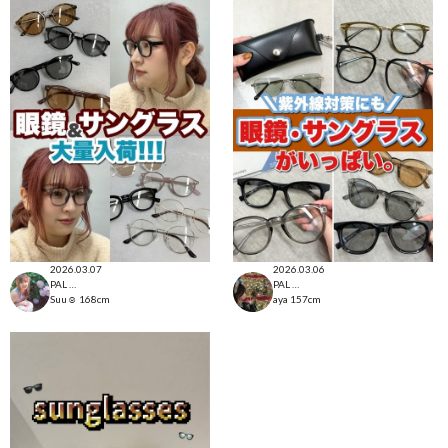
2026.03.07
2026.03.06
PAL CLOSET店
PAL CLOSET店
Suu☺︎
168cm
aya
157cm