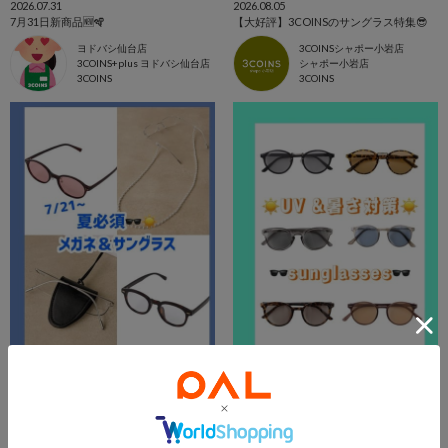
2026.07.31
2026.08.05
7月31日新商品🆕🪇
【大好評】3COINSのサングラス特集😎
ヨドバシ仙台店
3COINSシャポー小岩店
3COINS+plus ヨドバシ仙台店
シャポー小岩店
3COINS
3COINS
2026.07.21
2026.07.16
🆕【メガネ＆サングラス】夏必須アイテム🕶️☀️
【☀️UV &暑さ対策☀️】サングラスアイテム🕶️
３COINS＋plusイオンモール上尾
エビスタ西宮店
3COINS+plus イオンモール上尾店
エビスタ西宮店
3COINS
3COINS