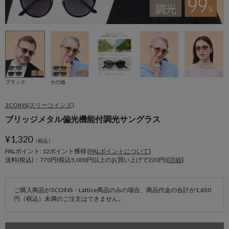
ブラック
その他
3COINS(スリーコインズ)
ブリッジメタル偏光機能付調光サングラス
¥
1,320
（税込）
PALポイント: 12
ポイント獲得 [
PALポイントについて
]
送料(税込)：770円(税込5,000円以上のお買い上げで220円)[
詳細
]
ご購入商品が3COINS・Lattice商品のみの場合、商品代金の合計が1,650
円（税込）未満のご注文はできません。