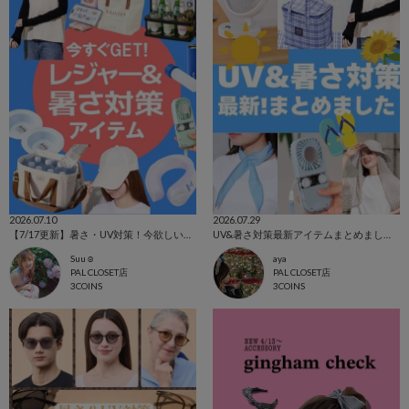
2026.07.10
2026.07.29
【7/17更新】暑さ・UV対策！今欲しいアイテム集めました☺
UV&暑さ対策最新アイテムまとめました！
Suu☺︎
aya
PAL CLOSET店
PAL CLOSET店
3COINS
3COINS