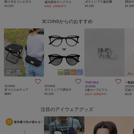
飾り付きコンビボストン調光サングラス
ボストンプラ偏光機能付調光サングラス
調光
偏光調光サングラス
¥
1,320
¥
1,320
¥
1,10
¥
968
(
20%OFF
)
3COINSからのおすすめ



TIME SALE
一部店
3COINS
3COINS
3COINS
3COIN
折りたたみチェア
ボストンプラ調光サングラス
2連カーブピアス
¥
880
¥
1,320
¥
264
(
20%OFF
)
¥
330
注目のアイウェアグッズ