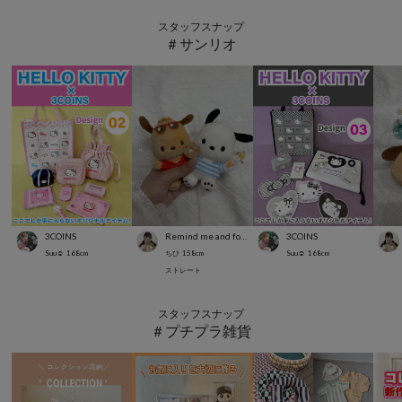
スタッフスナップ
＃サンリオ
3COINS
Remind me and forever
3COINS
Suu☺︎
168
cm
ちひ
158
cm
Suu☺︎
168
cm
ストレート
スタッフスナップ
＃プチプラ雑貨