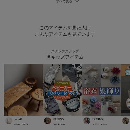
このアイテムを見た人は
こんなアイテムも見ています
スタッフスナップ
＃キッズアイテム
salut!
3COINS
3COINS
momo.
164
cm
aya
157
cm
Suu☺︎
168
cm