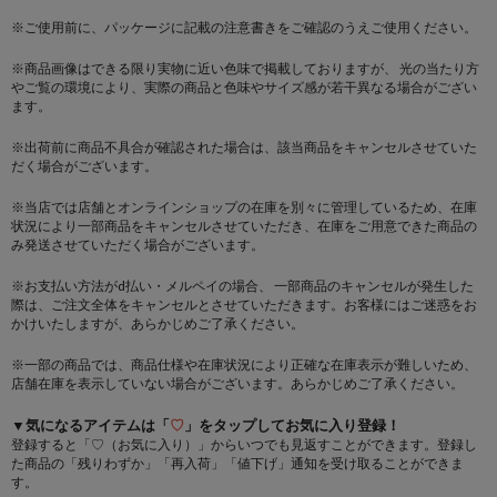
※ご使用前に、パッケージに記載の注意書きをご確認のうえご使用ください。
※商品画像はできる限り実物に近い色味で掲載しておりますが、 光の当たり方
やご覧の環境により、実際の商品と色味やサイズ感が若干異なる場合がござい
ます。
※出荷前に商品不具合が確認された場合は、該当商品をキャンセルさせていた
だく場合がございます。
※当店では店舗とオンラインショップの在庫を別々に管理しているため、在庫
状況により一部商品をキャンセルさせていただき、在庫をご用意できた商品の
み発送させていただく場合がございます。
※お支払い方法がd払い・メルペイの場合、 一部商品のキャンセルが発生した
際は、ご注文全体をキャンセルとさせていただきます。お客様にはご迷惑をお
かけいたしますが、あらかじめご了承ください。
※一部の商品では、商品仕様や在庫状況により正確な在庫表示が難しいため、
店舗在庫を表示していない場合がございます。あらかじめご了承ください。
▼気になるアイテムは「
♡
」をタップしてお気に入り登録！
登録すると「♡（お気に入り）」からいつでも見返すことができます。登録し
た商品の「残りわずか」「再入荷」「値下げ」通知を受け取ることができま
す。