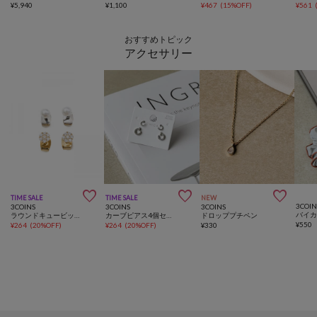
¥
5,940
¥
1,100
¥
467
(
15%OFF
)
¥
561
おすすめトピック
アクセサリー



TIME SALE
TIME SALE
NEW
3COIN
3COINS
3COINS
3COINS
ラウンドキュービックピアス４個セット
カーブピアス4個セット
ドロッププチペン
¥
550
¥
264
(
20%OFF
)
¥
264
(
20%OFF
)
¥
330