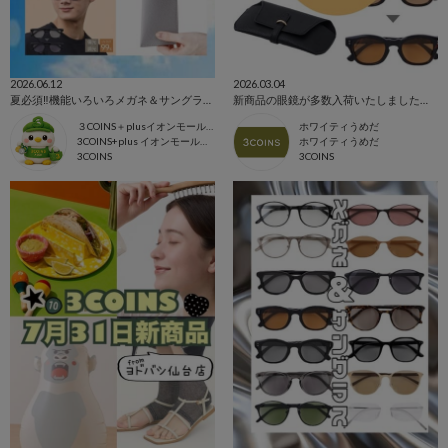
2026.06.12
2026.03.04
夏必須‼︎機能いろいろメガネ＆サングラス🕶️✨
新商品の眼鏡が多数入荷いたしました👓✨
３COINS＋plusイオンモール上尾
ホワイティうめだ
3COINS+plus イオンモール上尾店
ホワイティうめだ
3COINS
3COINS