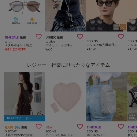



TIME SALE
動画
UNISEX
動画
3COINS
3COIN
salut!
Lattice
スクエア偏光機能付調光サングラス
メタルポイント調光サングラス
バイカラーメガネケース
¥
1,320
¥
1,32
¥
880
(
20%OFF
)
¥
660
レジャー・行楽にぴったりなアイテム
10％OFFクーポン



再入荷
予約
動画
NEW
TIME SALE
TIME 
DISCOAT
3COINS
3COINS
3COIN
【再予約/SNSで話題！/撥水/軽量】シアーリップバックパック
ハートフリルレジャーシート：86×86cm／NICE CLAUPコラボ
ボトルカバー