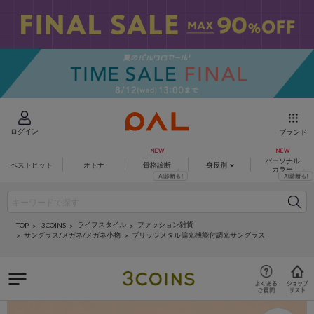
ログイン
ブランド
パーソナル
ベストヒット
オトナ
骨格診断
身長別
カラー
ライフスタイル
ファッション雑貨
3COINS
TOP
サングラス/メガネ/メガネ小物
ブリッジメタル偏光機能付調光サングラス