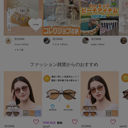
3COINS
3COINS
3COINS
rico.w
163
cm
ナナオ
163
cm
matsu
163
cm
イエベ春
ファッション雑貨からのおすすめ



TIME SALE
動画
3COINS
3COINS
salut!
salut!