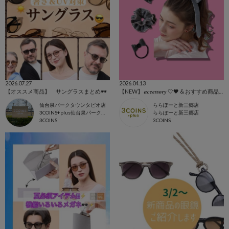
2026.07.27
2026.04.13
【オススメ商品】 サングラスまとめ🕶️
【NEW】 𝒂𝒄𝒄𝒆𝒔𝒔𝒐𝒓𝒚 🤍🖤 & おすすめ商品全て🩷
仙台泉パークタウンタピオ店
ららぽーと新三郷店
3COINS+plus仙台泉パークタウンタピオ店
ららぽーと新三郷店
3COINS
3COINS