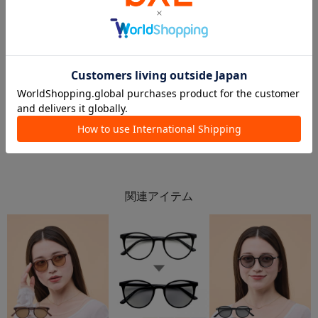
2026.07.21
2026.07.16
🆕【メガネ＆サングラス】夏必須アイテム🕶️☀️
【☀️UV &暑さ対策☀️】サングラスアイテム🕶️
３COINS＋plusイオンモール上尾
エビスタ西宮店
3COINS+plus イオンモール上尾店
エビスタ西宮店
3COINS
3COINS