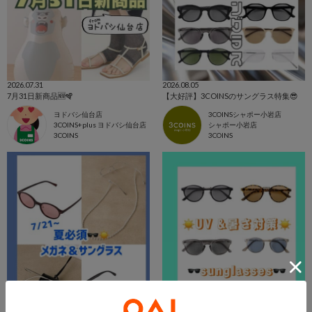
2026.07.31
2026.08.05
7月31日新商品🆕🪇
【大好評】3COINSのサングラス特集😎
ヨドバシ仙台店
3COINSシャポー小岩店
3COINS+plus ヨドバシ仙台店
シャポー小岩店
3COINS
3COINS