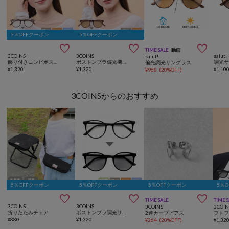
5％OFFクーポン
5％OFFクーポン



TIME SALE
動画
3COINS
3COINS
salut!
salut!
飾り付きコンビボストン調光サングラス
ボストンプラ偏光機能付調光サングラス
調光
偏光調光サングラス
¥
1,320
¥
1,320
¥
1,10
¥
968
(
20%OFF
)
3COINSからのおすすめ
5％OFFクーポン
5％OFFクーポン
5％OFFクーポン
5％



TIME SALE
TIME 
3COINS
3COINS
3COINS
3COIN
折りたたみチェア
ボストンプラ調光サングラス
2連カーブピアス
¥
880
¥
1,320
¥
264
(
20%OFF
)
¥
1,32