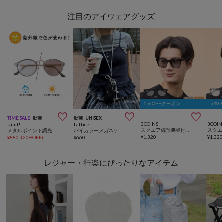
注目のアイウェアグッズ
5％OFFクーポン
5％



TIME SALE
動画
動画
UNISEX
3COINS
3COIN
salut!
Lattice
スクエア偏光機能付調光サングラス
メタルポイント調光サングラス
バイカラーメガネケース
¥
1,320
¥
1,32
¥
880
(
20%OFF
)
¥
660
レジャー・行楽にぴったりなアイテム