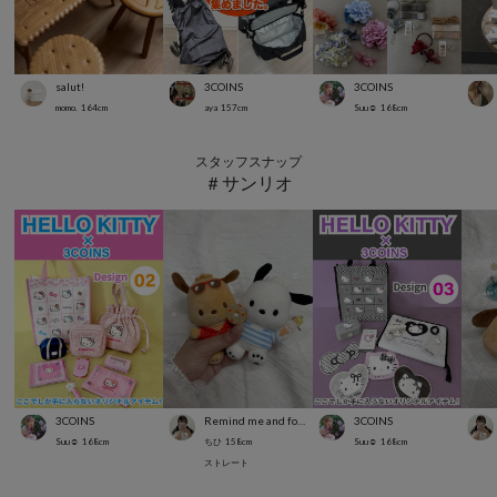
salut!
3COINS
3COINS
momo.
164
cm
aya
157
cm
Suu☺︎
168
cm
スタッフスナップ
＃サンリオ
3COINS
Remind me and forever
3COINS
Suu☺︎
168
cm
ちひ
158
cm
Suu☺︎
168
cm
ストレート