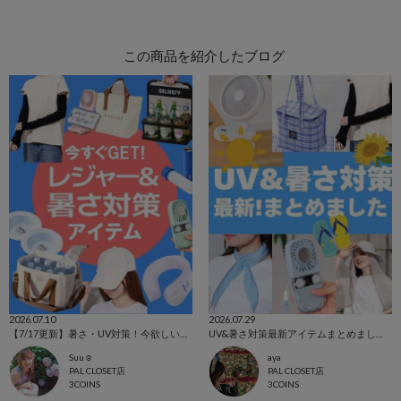
この商品を紹介したブログ
2026.07.10
2026.07.29
【7/17更新】暑さ・UV対策！今欲しいアイテム集めました☺
UV&暑さ対策最新アイテムまとめました！
Suu☺︎
aya
PAL CLOSET店
PAL CLOSET店
3COINS
3COINS