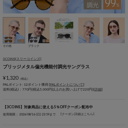
その他
ブラック
3COINS(スリーコインズ)
ブリッジメタル偏光機能付調光サングラス
¥
1,320
（税込）
PALポイント: 12
ポイント獲得 [
PALポイントについて
]
送料(税込)：770円(税込5,000円以上のお買い上げで220円)[
詳細
]
【3COINS】対象商品に使える5％OFFクーポン配布中
[クーポン詳細はこちら]
使用期限： 2026/08/16 (日) 23:59まで