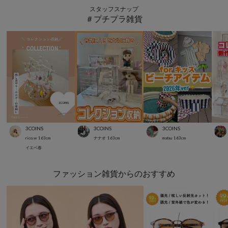
スタッフスナップ
＃プチプラ雑貨
3COINS
3COINS
3COINS
rico.w
163
cm
ナナオ
163
cm
matsu
163
cm
イエベ春
ファッション雑貨からのおすすめ