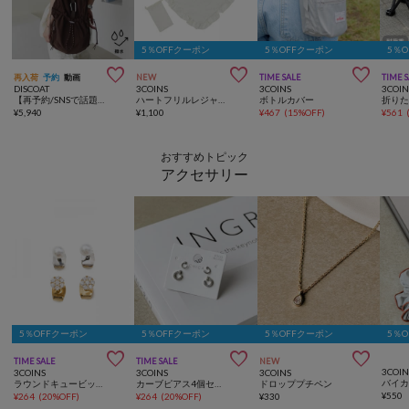
5％OFFクーポン
5％OFFクーポン
5％



再入荷
予約
動画
NEW
TIME SALE
TIME 
DISCOAT
3COINS
3COINS
3COIN
【再予約/SNSで話題！/撥水/軽量】シアーリップバックパック
ハートフリルレジャーシート：86×86cm／NICE CLAUPコラボ
ボトルカバー
¥
5,940
¥
1,100
¥
467
(
15%OFF
)
¥
561
おすすめトピック
アクセサリー
5％OFFクーポン
5％OFFクーポン
5％OFFクーポン
5％



TIME SALE
TIME SALE
NEW
3COIN
3COINS
3COINS
3COINS
ラウンドキュービックピアス４個セット
カーブピアス4個セット
ドロッププチペン
¥
550
¥
264
(
20%OFF
)
¥
264
(
20%OFF
)
¥
330