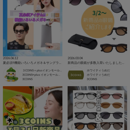
2026.06.12
2026.03.04
夏必須‼︎機能いろいろメガネ＆サングラス🕶️✨
新商品の眼鏡が多数入荷いたしました👓✨
３COINS＋plusイオンモール上尾
ホワイティうめだ
3COINS+plus イオンモール上尾店
ホワイティうめだ
3COINS
3COINS