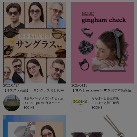
2026.07.27
2026.04.13
【オススメ商品】 サングラスまとめ🕶️
【NEW】 𝒂𝒄𝒄𝒆𝒔𝒔𝒐𝒓𝒚 🤍🖤 & おすすめ商品全て🩷
仙台泉パークタウンタピオ店
ららぽーと新三郷店
3COINS+plus仙台泉パークタウンタピオ店
ららぽーと新三郷店
3COINS
3COINS