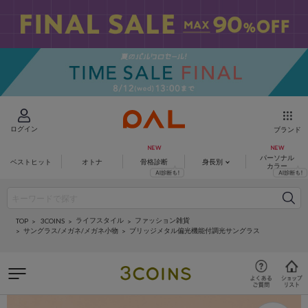
ログイン
ブランド
パーソナル
ベストヒット
オトナ
骨格診断
身長別
カラー
ライフスタイル
ファッション雑貨
3COINS
TOP
サングラス/メガネ/メガネ小物
ブリッジメタル偏光機能付調光サングラス