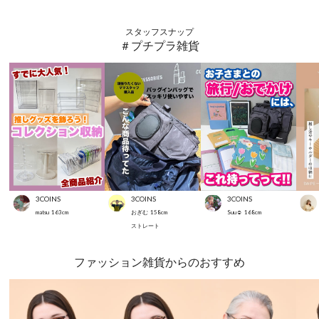
スタッフスナップ
＃プチプラ雑貨
3COINS
3COINS
3COINS
matsu
163
cm
おぎむ
158
cm
Suu☺︎
168
cm
ストレート
ファッション雑貨からのおすすめ