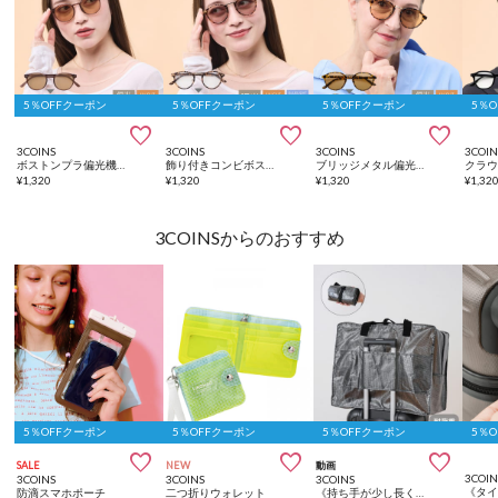
5％OFFクーポン
5％OFFクーポン
5％OFFクーポン
5％



3COINS
3COINS
3COINS
3COIN
ボストンプラ偏光機能付調光サングラス
飾り付きコンビボストン調光サングラス
ブリッジメタル偏光機能付調光サングラス
¥
1,320
¥
1,320
¥
1,320
¥
1,32
3COINSからのおすすめ
5％OFFクーポン
5％OFFクーポン
5％OFFクーポン
5％



SALE
NEW
動画
3COIN
3COINS
3COINS
3COINS
防滴スマホポーチ
二つ折りウォレット
《持ち手が少し長くなって、機内持ち込み可能になりました》丈夫で濡れにくい折りたたみキャリーオンバッグ：XL