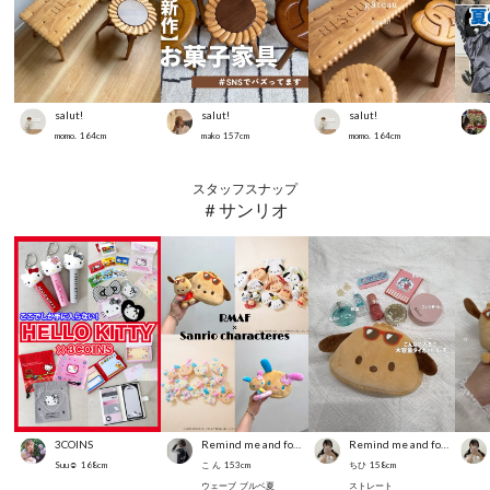
salut!
salut!
salut!
momo.
164
cm
mako
157
cm
momo.
164
cm
スタッフスナップ
＃サンリオ
3COINS
Remind me and forever
Remind me and forever
Suu☺︎
168
cm
こ ん
153
cm
ちひ
158
cm
ウェーブ
ブルベ夏
ストレート