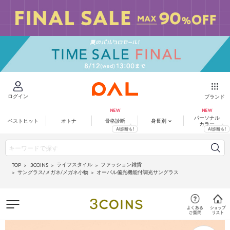
ログイン
ブランド
パーソナル
ベストヒット
オトナ
骨格診断
身長別
カラー
ライフスタイル
ファッション雑貨
3COINS
TOP
サングラス/メガネ/メガネ小物
オーバル偏光機能付調光サングラス