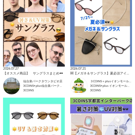
2026.07.27
2026.07.21
【オススメ商品】 サングラスまとめ🕶️
🆕【メガネ＆サングラス】夏必須アイテム🕶️☀️
仙台泉パークタウンタピオ店
３COINS＋plusイオンモール上尾
3COINS+plus仙台泉パークタウンタピオ店
3COINS+plus イオンモール上尾店
3COINS
3COINS