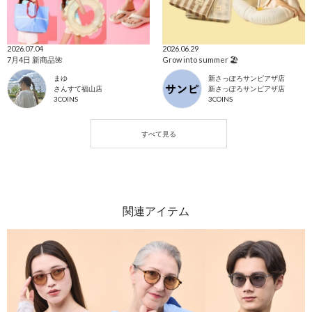
2026.07.04
2026.06.29
7月4日 新商品🌺
Grow into summer 🏖️
まゆ
新さっぽろサンピアザ店
さんすて福山店
新さっぽろサンピアザ店
3COINS
3COINS