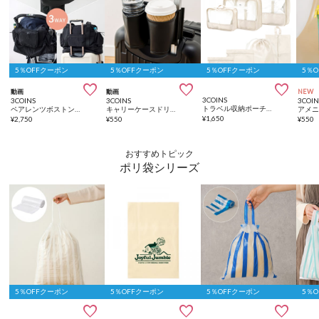
5％OFFクーポン
5％OFFクーポン
5％OFFクーポン
5％



動画
動画
NEW
3COINS
3COINS
3COINS
3COIN
トラベル収納ポーチ7点セット
ペアレンツボストンBAG
キャリーケースドリンクホルダー
アメ
¥
1,650
¥
2,750
¥
550
¥
550
おすすめトピック
ポリ袋シリーズ
5％OFFクーポン
5％OFFクーポン
5％OFFクーポン
5％


