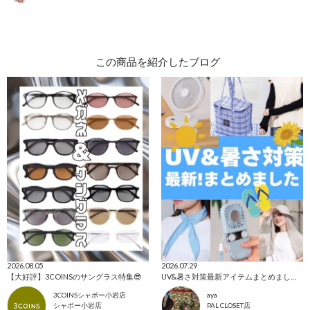
この商品を紹介したブログ
2026.08.05
2026.07.29
【大好評】3COINSのサングラス特集😎
UV&暑さ対策最新アイテムまとめました！
3COINSシャポー小岩店
aya
シャポー小岩店
PAL CLOSET店