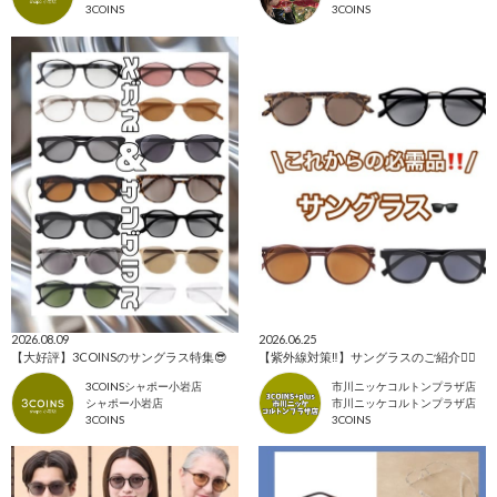
3COINS
3COINS
2026.08.09
2026.06.25
【大好評】3COINSのサングラス特集😎
【紫外線対策‼️】サングラスのご紹介✌🏻
3COINSシャポー小岩店
市川ニッケコルトンプラザ店
シャポー小岩店
市川ニッケコルトンプラザ店
3COINS
3COINS