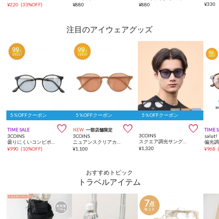
¥
330
¥
220
(
33%OFF
)
¥
880
¥
880
注目のアイウェアグッズ
5％OFFクーポン
5％OFFクーポン
5％OFFクーポン



TIME SALE
NEW
一部店舗限定
TIME 
3COINS
3COINS
3COINS
salut!
スクエア調光サングラス
曇りにくいコンビボストンサングラス
ニュアンスクリアカラークラウンパントサングラス
偏光
¥
1,320
¥
990
(
10%OFF
)
¥
1,100
¥
968
おすすめトピック
トラベルアイテム