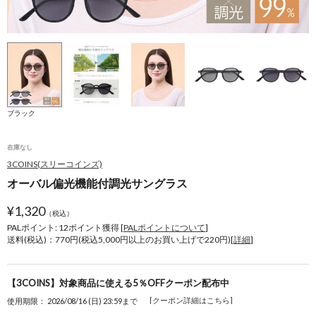
ブラック
在庫なし
3COINS(スリーコインズ)
オーバル偏光機能付調光サングラス
¥
1,320
（税込）
PALポイント: 12
ポイント獲得 [
PALポイントについて
]
送料(税込)：770円(税込5,000円以上のお買い上げで220円)[
詳細
]
【3COINS】対象商品に使える5％OFFクーポン配布中
[クーポン詳細はこちら]
使用期限： 2026/08/16 (日) 23:59まで