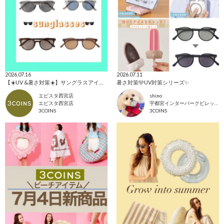
2026.07.16
2026.07.11
【☀️UV &暑さ対策☀️】サングラスアイテム🕶️
暑さ対策🩵UV対策シリーズ✨
エビスタ西宮店
shino
エビスタ西宮店
宇都宮インターパークビレッジ店
3COINS
3COINS