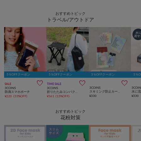
おすすめトピック
トラベル/アウトドア
5％OFFクーポン
5％OFFクーポン
5％OFFクーポン
5％



SALE
TIME SALE
3COINS
3COIN
3COINS
3COINS
スキミング防止カードパスポートケースセット
防滴スマホポーチ
折りたたみコンパクトチェア
¥
330
¥
330
¥
220
(
33%OFF
)
¥
561
(
15%OFF
)
おすすめトピック
花粉対策