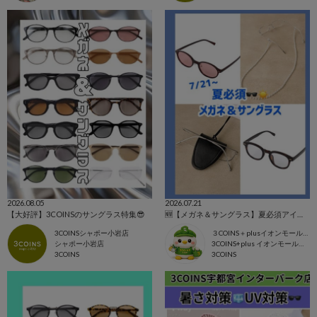
2026.08.05
2026.07.21
【大好評】3COINSのサングラス特集😎
🆕【メガネ＆サングラス】夏必須アイテム🕶️☀️
3COINSシャポー小岩店
３COINS＋plusイオンモール上尾
シャポー小岩店
3COINS+plus イオンモール上尾店
3COINS
3COINS