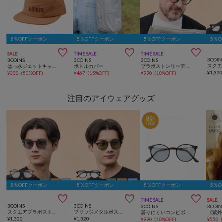
5％OFFクーポン
5％OFFクーポン
5％OFFクーポン
5％



SALE
TIME SALE
TIME SALE
3COIN
3COINS
3COINS
3COINS
はっ水ジェットキャップ
ボトルカバー
プラボストンリーディンググラス：+2.0
¥
1,32
¥
330
(
50%OFF
)
¥
467
(
15%OFF
)
¥
990
(
10%OFF
)
注目のアイウェアグッズ
5％OFFクーポン
5％OFFクーポン
5％OFFクーポン
5％



TIME SALE
SALE
3COINS
3COINS
3COINS
3COIN
スクエアプラボストン調光サングラス
ブリッジメタルボストン調光サングラス
曇りにくいコンビボストンサングラス
¥
1,320
¥
1,320
¥
990
(
10%OFF
)
¥
550