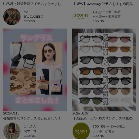
UV&暑さ対策最新アイテムまとめました！
【NEW】 𝒂𝒄𝒄𝒆𝒔𝒔𝒐𝒓𝒚 🤍🖤 & おすすめ商品全て🩷
aya
ららぽーと新三郷店
PAL CLOSET店
ららぽーと新三郷店
3COINS
3COINS
2026.03.15
2026.08.09
種類豊富なサングラスまとめました！
【大好評】3COINSのサングラス特集😎
こじさん
3COINSシャポー小岩店
関マーゴ
シャポー小岩店
3COINS
3COINS