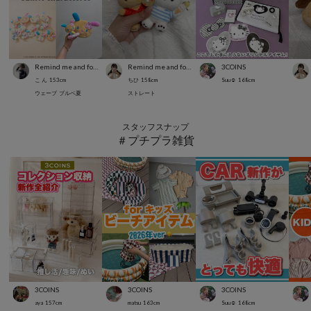
Remind me and forever
Remind me and forever
3COINS
こ ん
153
cm
ちひ
158
cm
Suu☺︎
168
cm
ウェーブ
ブルベ夏
ストレート
スタッフスナップ
＃プチプラ雑貨
3COINS
3COINS
3COINS
aya
157
cm
matsu
163
cm
Suu☺︎
168
cm