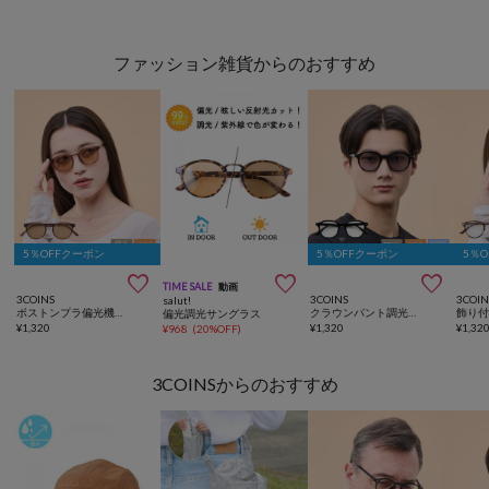
ファッション雑貨からのおすすめ
5％OFFクーポン
5％OFFクーポン
5％



TIME SALE
動画
3COINS
3COINS
3COIN
salut!
ボストンプラ偏光機能付調光サングラス
クラウンパント調光サングラス
偏光調光サングラス
¥
1,320
¥
1,320
¥
1,32
¥
968
(
20%OFF
)
3COINSからのおすすめ