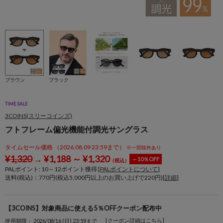
ブラウン
ブラック
TIME SALE
3COINS(スリーコインズ)
フトフレーム偏光機能付調光サングラス
タイムセール価格 （2026.08.09 23:59まで）
※一部除外あり
¥
1,320
→
¥
1,188
～
¥
1,320
～10％OFF
（税込）
PALポイント:
10
～
12
ポイント獲得 [
PALポイントについて
]
送料(税込)：770円(税込5,000円以上のお買い上げで220円)[
詳細
]
【3COINS】対象商品に使える5％OFFクーポン配布中
[クーポン詳細はこちら]
使用期限： 2026/08/16 (日) 23:59まで