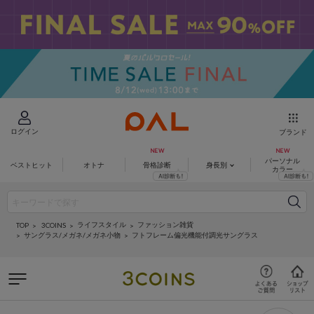
ログイン
ブランド
パーソナル
ベストヒット
オトナ
骨格診断
身長別
カラー
ライフスタイル
ファッション雑貨
3COINS
TOP
サングラス/メガネ/メガネ小物
フトフレーム偏光機能付調光サングラス