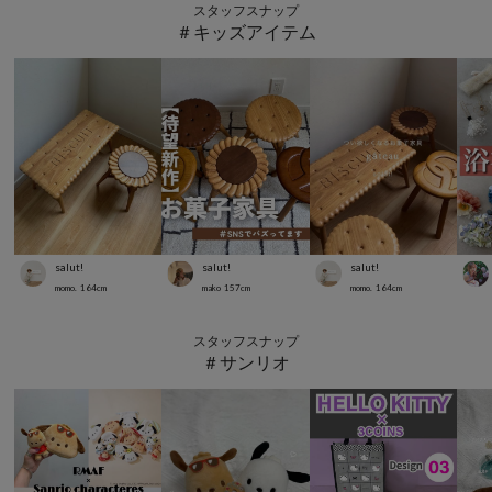
スタッフスナップ
＃キッズアイテム
salut!
salut!
salut!
momo.
164
cm
mako
157
cm
momo.
164
cm
スタッフスナップ
＃サンリオ