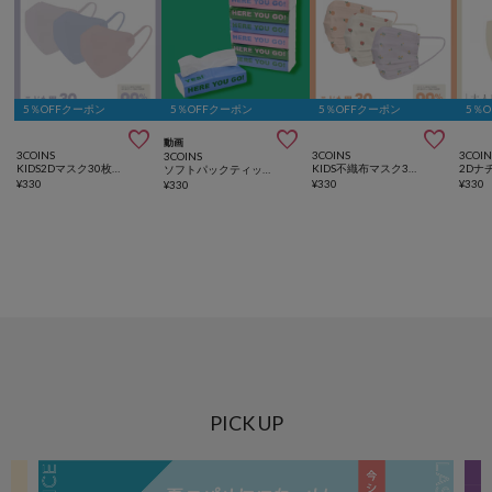
5％OFFクーポン
5％OFFクーポン
5％OFFクーポン
5％



動画
3COINS
3COINS
3COIN
3COINS
KIDS2Dマスク30枚入り
KIDS不織布マスク30枚入り
ソフトパックティッシュスリムタイプ6個セット（150組）
¥
330
¥
330
¥
330
¥
330
PICK UP