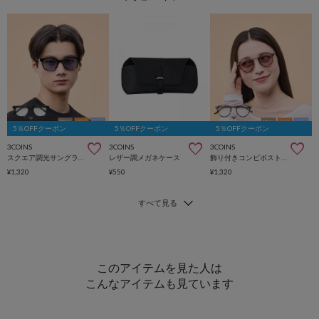
5％OFFクーポン
5％OFFクーポン
5％OFFクーポン
3COINS
3COINS
3COINS
スクエア調光サングラス
レザー調メガネケース
飾り付きコンビボストン調光サングラス
¥1,320
¥550
¥1,320
このアイテムを見た人は
こんなアイテムも見ています