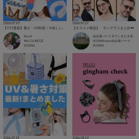
2026.07.10
2026.07.27
【7/17更新】暑さ・UV対策！今欲しいアイテム集めました☺
【オススメ商品】 サングラスまとめ🕶️
Suu☺︎
仙台泉パークタウンタピオ店
PAL CLOSET店
3COINS+plus仙台泉パークタウンタピオ店
3COINS
3COINS
2026.07.29
2026.04.13