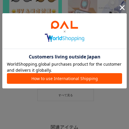
2026.07.16
2026.07.11
【☀️UV &暑さ対策☀️】サングラスアイテム🕶️
暑さ対策🩵UV対策シリーズ✨
エビスタ西宮店
shino
エビスタ西宮店
宇都宮インターパークビレッジ店
3COINS
3COINS