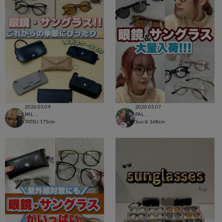
2026.03.09
2026.03.07
PAL CLOSET店
PAL CLOSET店
TATSU
175cm
Suu☺︎
168cm