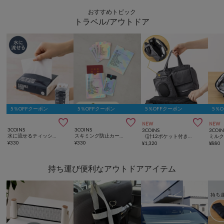
おすすめトピック
トラベル/アウトドア
5％OFFクーポン
5％OFFクーポン
5％OFFクーポン
5％



NEW
NEW
3COINS
3COINS
3COINS
3COIN
水に流せるティッシュ6個セット
スキミング防止カードパスポートケースセット
《計12ポケット付き！》バッグインバッグ／KIDSトラベル
¥
330
¥
330
¥
1,320
¥
880
持ち運び便利なアウトドアアイテム