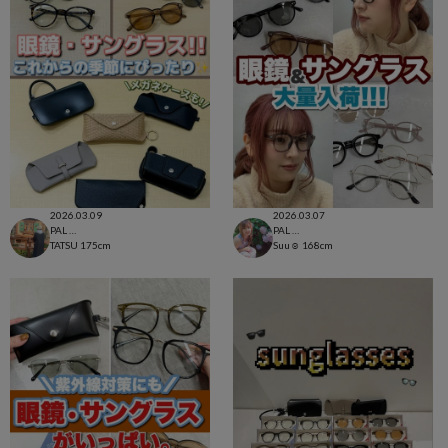
2026.03.09
2026.03.07
PAL CLOSET店
PAL CLOSET店
TATSU
175cm
Suu☺︎
168cm