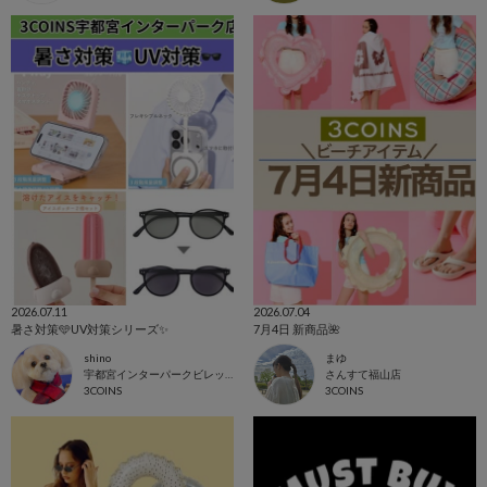
2026.07.11
2026.07.04
暑さ対策🩵UV対策シリーズ✨
7月4日 新商品🌺
shino
まゆ
宇都宮インターパークビレッジ店
さんすて福山店
3COINS
3COINS