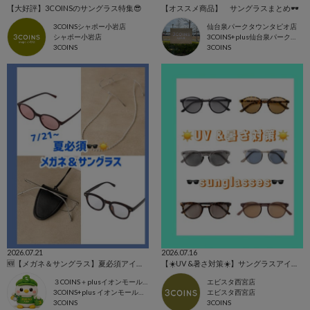
【大好評】3COINSのサングラス特集😎
【オススメ商品】 サングラスまとめ🕶️
3COINSシャポー小岩店
仙台泉パークタウンタピオ店
シャポー小岩店
3COINS+plus仙台泉パークタウンタピオ店
3COINS
3COINS
2026.07.21
2026.07.16
🆕【メガネ＆サングラス】夏必須アイテム🕶️☀️
【☀️UV &暑さ対策☀️】サングラスアイテム🕶️
３COINS＋plusイオンモール上尾
エビスタ西宮店
3COINS+plus イオンモール上尾店
エビスタ西宮店
3COINS
3COINS