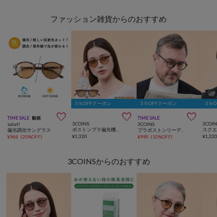
ファッション雑貨からのおすすめ
5％OFFクーポン
5％OFFクーポン
5％



TIME SALE
動画
TIME SALE
3COINS
3COIN
salut!
3COINS
ボストンプラ偏光機能付調光サングラス
偏光調光サングラス
プラボストンリーディンググラス：+2.0
¥
1,320
¥
1,32
¥
968
(
20%OFF
)
¥
990
(
10%OFF
)
3COINSからのおすすめ