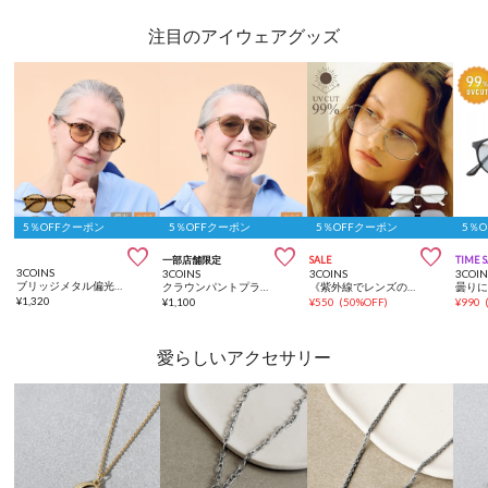
注目のアイウェアグッズ
5％OFFクーポン
5％OFFクーポン
5％OFFクーポン
5％



一部店舗限定
SALE
TIME 
3COINS
3COINS
3COINS
3COIN
ブリッジメタル偏光機能付調光サングラス
クラウンパントプラサングラス
《紫外線でレンズの色が変わる》ケース付きサングラスメタル
¥
1,320
¥
1,100
¥
550
(
50%OFF
)
¥
990
愛らしいアクセサリー