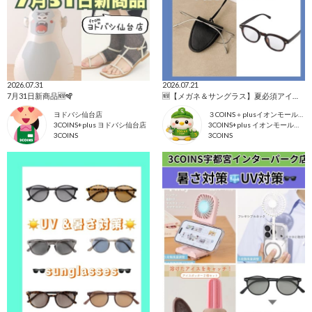
2026.07.31
2026.07.21
7月31日新商品🆕🪇
🆕【メガネ＆サングラス】夏必須アイテム🕶️☀️
ヨドバシ仙台店
３COINS＋plusイオンモール上尾
3COINS+plus ヨドバシ仙台店
3COINS+plus イオンモール上尾店
3COINS
3COINS