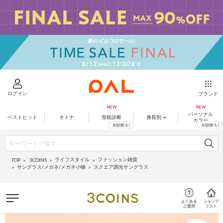
ログイン
ブランド
パーソナル
ベストヒット
オトナ
骨格診断
身長別
カラー
ライフスタイル
ファッション雑貨
3COINS
TOP
サングラス/メガネ/メガネ小物
スクエア調光サングラス