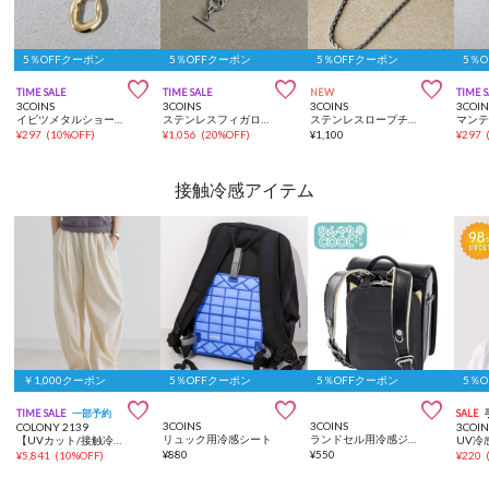
5％OFFクーポン
5％OFFクーポン
5％OFFクーポン
5％



TIME SALE
TIME SALE
NEW
TIME 
3COINS
3COINS
3COINS
3COIN
イビツメタルショートネックレス
ステンレスフィガロチェーンマンテルネックレス
ステンレスロープチェーンネックレス
¥
297
(
10%OFF
)
¥
1,056
(
20%OFF
)
¥
1,100
¥
297
接触冷感アイテム
￥1,000クーポン
5％OFFクーポン
5％OFFクーポン
5％



TIME SALE
一部予約
SALE
3COINS
3COINS
COLONY 2139
3COIN
リュック用冷感シート
ランドセル用冷感ジェルパッド
【UVカット/接触冷感/夏/体型カバー】ストレッチバレルイージーパンツ
¥
880
¥
550
¥
5,841
(
10%OFF
)
¥
220