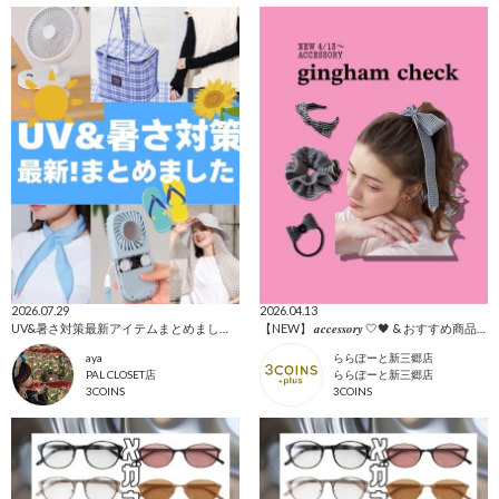
2026.07.29
2026.04.13
UV&暑さ対策最新アイテムまとめました！
【NEW】 𝒂𝒄𝒄𝒆𝒔𝒔𝒐𝒓𝒚 🤍🖤 & おすすめ商品全て🩷
aya
ららぽーと新三郷店
PAL CLOSET店
ららぽーと新三郷店
3COINS
3COINS