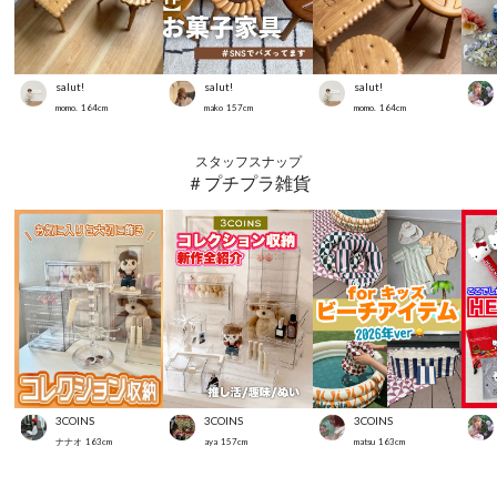
salut!
salut!
salut!
momo.
164
cm
mako
157
cm
momo.
164
cm
スタッフスナップ
＃プチプラ雑貨
3COINS
3COINS
3COINS
ナナオ
163
cm
aya
157
cm
matsu
163
cm