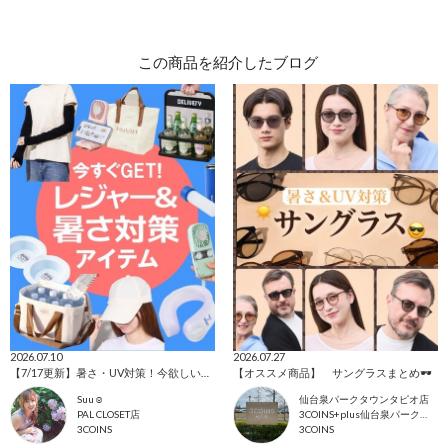
この商品を紹介したブログ
2026.07.10
2026.07.27
【7/17更新】暑さ・UV対策！今欲しいアイテム集めました☺
【オススメ商品】 サングラスまとめ🕶️
Suu☺︎
仙台泉パークタウンタピオ店
PAL CLOSET店
3COINS+plus仙台泉パークタウンタピオ店
3COINS
3COINS