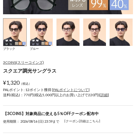
ブラック
ブルー
3COINS(スリーコインズ)
スクエア調光サングラス
¥
1,320
（税込）
PALポイント: 12
ポイント獲得 [
PALポイントについて
]
送料(税込)：770円(税込5,000円以上のお買い上げで220円)[
詳細
]
【3COINS】対象商品に使える5％OFFクーポン配布中
[クーポン詳細はこちら]
使用期限： 2026/08/16 (日) 23:59まで