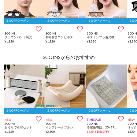
5％OFFクーポン
5％OFFクーポン
5％OFFクーポン
5％



3COINS
3COINS
3COINS
3COIN
クラウンパント調光サングラス
飾り付きコンビボストン調光サングラス
ボストンプラ偏光機能付調光サングラス
¥
1,320
¥
1,320
¥
1,320
¥
1,32
3COINSからのおすすめ
5％OFFクーポン
5％OFFクーポン
5％OFFクーポン
5％



NEW
NEW
TIME SALE
NEW
3COINS
3COINS
3COINS
3COIN
おうちで卓球セット
インフレータブルシーソーチェア
冷感座布団：25×37cm
ネッ
¥
1,320
¥
3,300
¥
935
(
15%OFF
)
¥
330