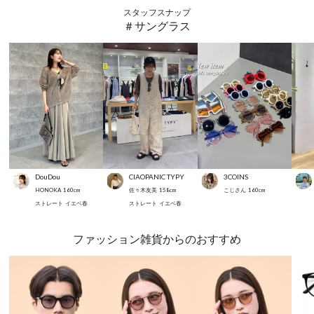
スタッフスナップ
＃サングラス
DouDou
CIAOPANIC TYPY
3COINS
HONOKA
160
cm
佐々木友美
158
cm
こじさん
160
cm
ストレート
イエベ春
ストレート
イエベ春
ファッション雑貨からのおすすめ