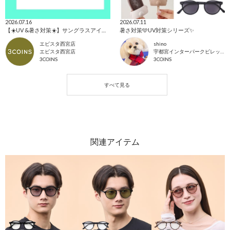
2026.07.16
2026.07.11
【☀️UV &暑さ対策☀️】サングラスアイテム🕶️
暑さ対策🩵UV対策シリーズ✨
エビスタ西宮店
shino
エビスタ西宮店
宇都宮インターパークビレッジ店
3COINS
3COINS