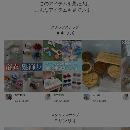
このアイテムを見た人は
こんなアイテムも見ています
スタッフスナップ
＃キッズ
3COINS
3COINS
salut!
Suu☺︎
168
cm
SHIHO
152
cm
yurie
168
cm
スタッフスナップ
＃サンリオ