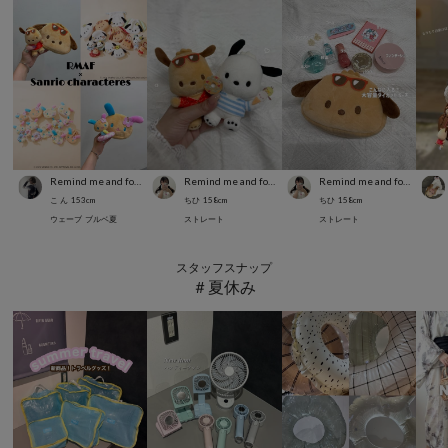
Remind me and forever
Remind me and forever
Remind me and forever
こ ん
153
cm
ちひ
158
cm
ちひ
158
cm
ウェーブ
ブルベ夏
ストレート
ストレート
スタッフスナップ
＃夏休み