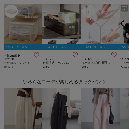
5％OFFクーポン
5％OFFクーポン
5％OFFクーポン
5％



一部店舗限定
3COINS
3COINS
3COIN
3COINS
伸縮収納ケース：S／KITINTO
ポータブル哺乳瓶用ブラシセット／KIDSおでかけ
たためるメッシュ窓付き収納：M
¥
550
¥
880
¥
1,10
¥
1,650
いろんなコーデが楽しめるタックパンツ