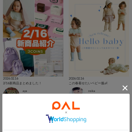
2026.02.16
2026.02.16
2/16新商品まとめました！
この春着せたいベビー服👶
aya
reika
PAL CLOSET店
ゆめタウン徳島店
3COINS
3COINS