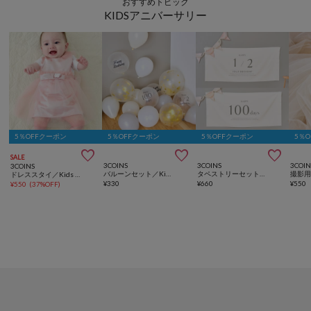
おすすめトピック
KIDSアニバーサリー
5％OFFクーポン
5％OFFクーポン
5％OFFクーポン
5％



SALE
3COINS
3COINS
3COIN
3COINS
バルーンセット／Kids Anniversary
タペストリーセット／Kids Anniversary
ドレススタイ／Kids Anniversary
¥
330
¥
660
¥
550
¥
550
(
37%OFF
)