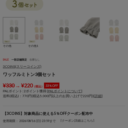
その他
その他1
SALE
一部店舗限定
在庫なし
3COINS(スリーコインズ)
ワッフルミトン3個セット
¥
330
→
¥
220
33％OFF
（税込）
PALポイント:
2
ポイント獲得 [
PALポイントについて
]
送料(税込)：770円(税込5,000円以上のお買い上げで220円)[
詳細
]
【3COINS】対象商品に使える5％OFFクーポン配布中
[クーポン詳細はこちら]
使用期限： 2026/08/16 (日) 23:59まで