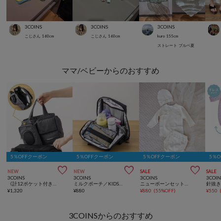
3COINS
3COINS
3COINS
こじさん
160
cm
こじさん
160
cm
kuro
155
cm
ストレート
ブルベ夏
ママ/ベビーからのおすすめ
5％OFFクーポン
5％OFFクーポン
5％OFFクーポン
5％



NEW
NEW
SALE
SALE
3COINS
3COINS
3COINS
3COIN
《計12ポケット付き！》バッグインバッグ／KIDSトラベル
ミルクポーチ／KIDSトラベル
ニューボーンセット／Kids Anniversary
¥
1,320
¥
880
¥
880
(
55%OFF
)
¥
550
3COINSからのおすすめ