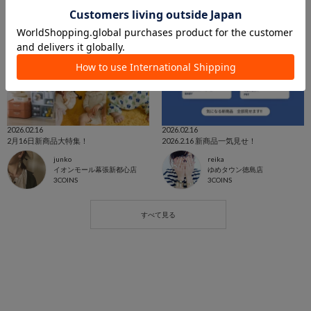
2026.02.16
2026.02.16
2月16日新商品大特集！
2026.2.16 新商品一気見せ！
junko
reika
イオンモール幕張新都心店
ゆめタウン徳島店
3COINS
3COINS