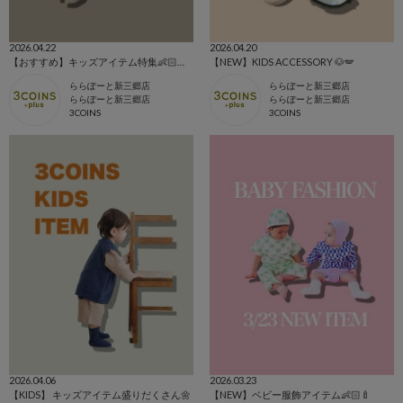
2026.04.22
2026.04.20
【おすすめ】キッズアイテム特集👶🏻‪‪👦🏻👧🏻‎
【NEW】KIDS ACCESSORY 🐶🪽
ららぽーと新三郷店
ららぽーと新三郷店
ららぽーと新三郷店
ららぽーと新三郷店
3COINS
3COINS
2026.04.06
2026.03.23
【KIDS】 キッズアイテム盛りだくさん🌼
【NEW】ベビー服飾アイテム👶🏻🍼