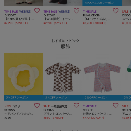
MAX￥2,000クーポン



TIME SALE
WEB限定
TIME SALE
WEB限定
TIME SALE
SALE
DISCOAT
DISCOAT
PUAL CE CIN
DISCO
【Noka/夏も快適♪】ヨウリュウワイドパンツ《WEB限定》
【WEB限定】イージーカラーパンツ
【M・Lサイズあり】高密度コットン製品染めコクーンパンツ
¥
2,200
(
66%OFF
)
¥
2,200
(
66%OFF
)
¥
5,280
(
40%OFF
)
¥
3,30
おすすめトピック
服飾
5％OFFクーポン
5％OFFクーポン
5％OFFクーポン
5％



NEW
コラボ
SALE
一部店舗限定
TIME SALE
SALE
3COINS
3COINS
3COINS
3COIN
ヘアバンド／おおのたろう
プリントロンパース：50～60cm
針抜きロンパース：50～60cm
¥
330
¥
550
(
37%OFF
)
¥
770
(
30%OFF
)
¥
330