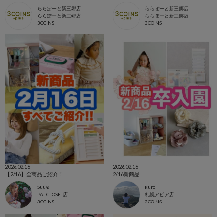
ららぽーと新三郷店
ららぽーと新三郷店
ららぽーと新三郷店
ららぽーと新三郷店
3COINS
3COINS
2026.02.16
2026.02.16
【2/16】全商品ご紹介！
2/16新商品
Suu☺︎
kuro
PAL CLOSET店
札幌アピア店
3COINS
3COINS