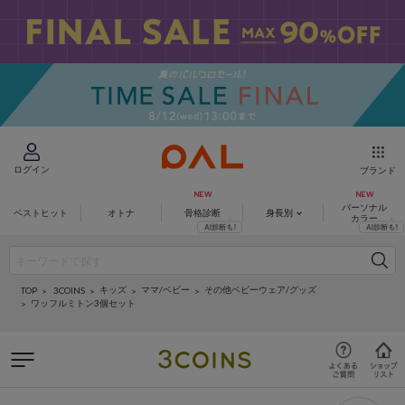
ログイン
ブランド
パーソナル
ベストヒット
オトナ
骨格診断
身長別
カラー
キッズ
ママ/ベビー
その他ベビーウェア/グッズ
3COINS
TOP
ワッフルミトン3個セット