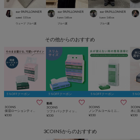
ear PAPILLONNER
ear PAPILLONNER
ear PAPILLONNER
yummi
155
cm
karen
160
cm
karen
160
cm
ウェーブ
ブルベ夏
ブルベ夏
ブルベ夏
その他からのおすすめ
5％OFFクーポン
5％OFFクーポン
5％OFFクーポン
5％



動画
3COINS
3COINS
3COIN
3COINS
保湿ローションティッシュ持ち運びサイズ（150組×4個セット）
ノンアルコールミニウェットティッシュ8パックセット／SOBANI
ソフトパックティッシュスリムタイプ6個セット（150組）
¥
330
¥
330
¥
330
¥
330
3COINSからのおすすめ