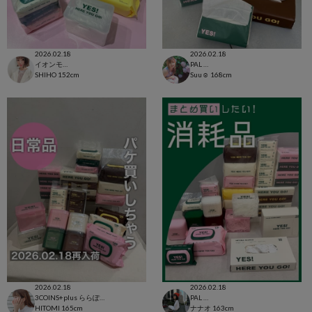
2026.02.18
2026.02.18
イオンモール太田店
PAL CLOSET店
SHIHO
152cm
Suu☺︎
168cm
2026.02.18
2026.02.18
3COINS+plus ららぽーと和泉店
PAL CLOSET店
HITOMI
165cm
ナナオ
163cm