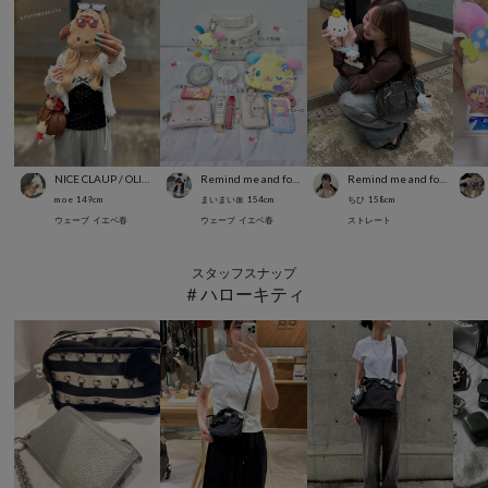
NICE CLAUP / OLIVE des OLIVE OUTLET
Remind me and forever
Remind me and forever
m o e
149
cm
まいまい🎀
154
cm
ちひ
158
cm
ウェーブ
イエベ春
ウェーブ
イエベ春
ストレート
スタッフスナップ
＃ハローキティ