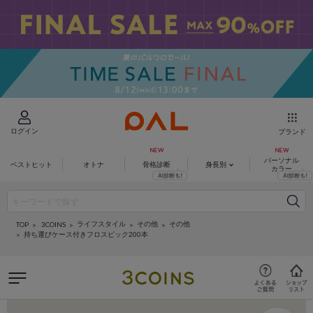
ログイン
ブランド
パーソナル
ベストヒット
オトナ
骨格診断
身長別
カラー
ライフスタイル
その他
その他
3COINS
TOP
持ち運びケース付きフロスピック200本