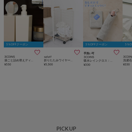
5％OFFクーポン
5％OFFクーポン
5％



手洗い可
3COINS
salut!
3COIN
3COINS
袋ごと詰め替えディスペンサー
折りたたみワイヤーランドリーバスケット／Natural Laundry
洗濯
吸水レインクロス：30×30cm
¥
550
¥
5,500
¥
330
¥
330
PICK UP