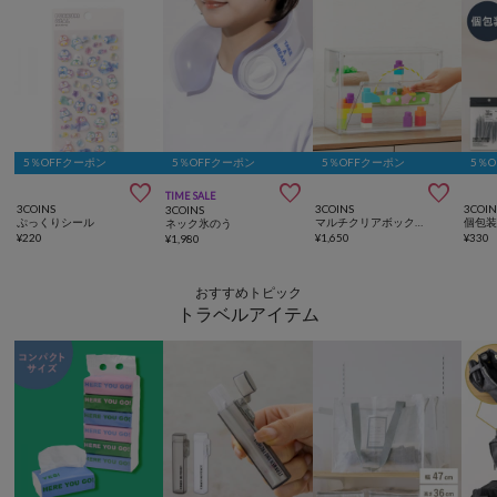
5％OFFクーポン
5％OFFクーポン
5％OFFクーポン
5％



TIME SALE
3COINS
3COINS
3COIN
3COINS
ぷっくりシール
マルチクリアボックス棚付き
ネック氷のう
¥
220
¥
1,650
¥
330
¥
1,980
おすすめトピック
トラベルアイテム