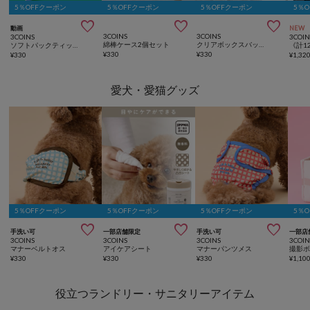
5％OFFクーポン
5％OFFクーポン
5％OFFクーポン
5％



動画
NEW
3COINS
3COINS
3COINS
3COIN
綿棒ケース2個セット
クリアボックスバッグ：L／クリア収納シリーズ
ソフトパックティッシュコンパクトサイズ6個セット（150組）
¥
330
¥
330
¥
330
¥
1,32
愛犬・愛猫グッズ
5％OFFクーポン
5％OFFクーポン
5％OFFクーポン
5％



手洗い可
一部店舗限定
手洗い可
一部店
3COINS
3COINS
3COINS
3COIN
マナーベルトオス
アイケアシート
マナーパンツメス
¥
330
¥
330
¥
330
¥
1,10
役立つランドリー・サニタリーアイテム