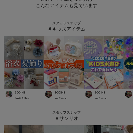
こんなアイテムも見ています
スタッフスナップ
＃キッズアイテム
3COINS
3COINS
3COINS
Suu☺︎
168
cm
aya
157
cm
aya
157
cm
スタッフスナップ
＃サンリオ