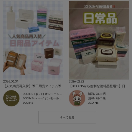
2026.06.04
2026.02.22
【人気商品再入荷】🌟日用品アイテム🌟
【3COINSから便利な消耗品登場✨】日常品シリーズ
3COINS＋plusイオンモール北戸田店
浦和パルコ店
3COINS+plus イオンモール北戸田店
浦和パルコ店
3COINS
3COINS