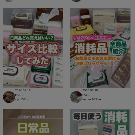
2026.02.18
2026.02.18
PAL CLOSET店
PAL CLOSET店
aya
157cm
matsu
163cm