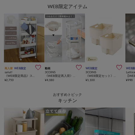
WEB限定アイテム



再入荷
WEB限定
動画
WEB限定
WEB
salut!
3COINS
3COINS
Lattic
《WEB限定商品》スチールワゴンスリム4段
《WEB限定再入荷》簡単折りたたみマルチ収納
《WEB限定セット》吊り戸棚ボックス2個セット
¥
2,750
¥
4,180
¥
1,100
¥
990
おすすめトピック
キッチン