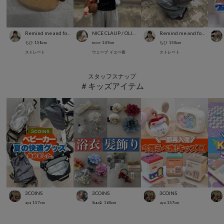
Remind me and forever
NICE CLAUP / OLIVE des OLIVE OUTLET
Remind me and forever
ちひ
158
cm
m o e
149
cm
ちひ
158
cm
ストレート
ウェーブ
イエベ春
ストレート
スタッフスナップ
＃キッズアイテム
3COINS
3COINS
3COINS
aya
157
cm
Suu☺︎
168
cm
aya
157
cm