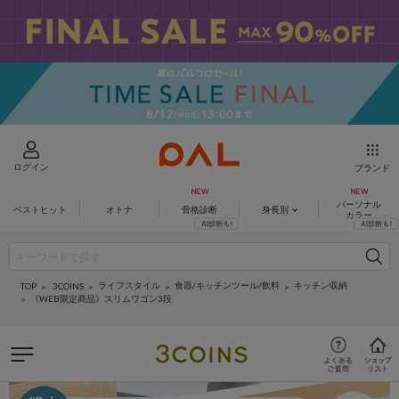
ログイン
ブランド
パーソナル
ベストヒット
オトナ
骨格診断
身長別
カラー
ライフスタイル
食器/キッチンツール/飲料
キッチン収納
3COINS
TOP
《WEB限定商品》スリムワゴン3段