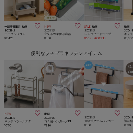



一部店舗限定
動画
NEW
SALE
動画
動画
3COINS
3COINS
3COINS
3COIN
テーブルワゴン
立てる野菜保存容器セット：M／KITINTO
レンジフードラップホルダー／KITINTO
¥
2,420
¥
550
¥
165
(
78%OFF
)
¥
3,08
便利なプチプラキッチンアイテム



NEW
動画
3COINS
3COIN
3COINS
3COINS
伸縮式タオルハンガー
キッチンツールスタンド／KITINTO
ゴミ袋ハンガー／KITINTO
¥
330
¥
330
¥
770
¥
330