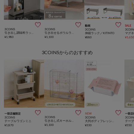



動画
SALE
3COINS
3COINS
3COINS
3COIN
引き出し調味料ラック／KITINTO
引き出せるボウルラック／KITINTO
伸縮ラック／KITINTO
¥
1,980
¥
1,100
¥
880
¥
1,65
3COINSからのおすすめ



一部店舗限定
NEW
一部店
3COINS
3COINS
3COINS
3COIN
引き出し式キーホルダーケース／コレクション収納
テーブルワゴンミニ
大判ボディフレッシュシート
¥
1,100
¥
1,870
¥
330
¥
550