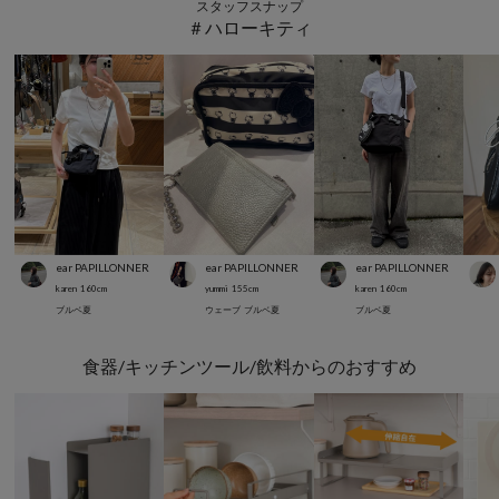
スタッフスナップ
＃ハローキティ
ear PAPILLONNER
ear PAPILLONNER
ear PAPILLONNER
karen
160
cm
yummi
155
cm
karen
160
cm
ブルベ夏
ウェーブ
ブルベ夏
ブルベ夏
食器/キッチンツール/飲料からのおすすめ