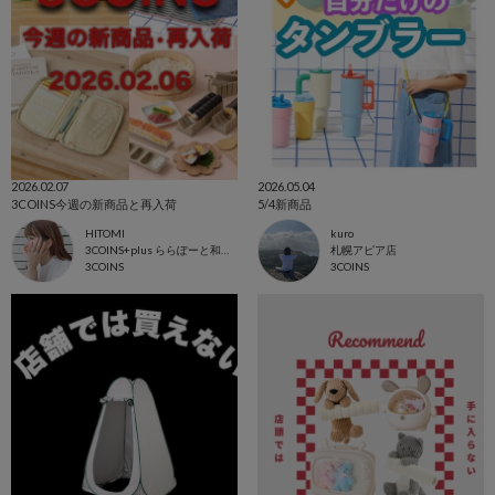
2026.02.07
2026.05.04
3COINS今週の新商品と再入荷
5/4新商品
HITOMI
kuro
3COINS+plus ららぽーと和泉店
札幌アピア店
3COINS
3COINS