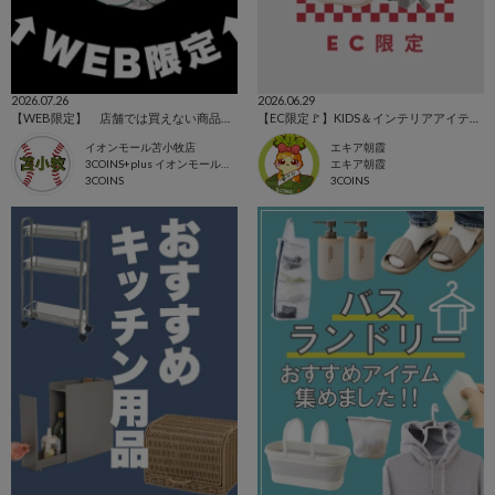
2026.07.26
2026.06.29
【WEB限定】 店舗では買えない商品です！
【EC限定🚩】KIDS＆インテリアアイテム🗝
イオンモール苫小牧店
エキア朝霞
3COINS+plus イオンモール苫小牧店
エキア朝霞
3COINS
3COINS