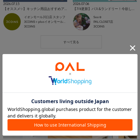
2026.07.15
2026.07.06
【オススメ✨】キッチン用品おすすめアイテムご紹介🎶
【7/6更新】バス&ランドリー！今欲しいアイテム集めました☺
イオンモール川口店 スタッフ
Suu☺︎
3COINS＋plusイオンモール川口店
PAL CLOSET店
3COINS
3COINS