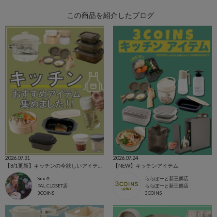
この商品を紹介したブログ
2026.07.31
2026.07.24
【8/1更新】キッチンの今欲しいアイテム集めました！
【NEW】キッチンアイテム
Suu☺︎
ららぽーと新三郷店
PAL CLOSET店
ららぽーと新三郷店
3COINS
3COINS