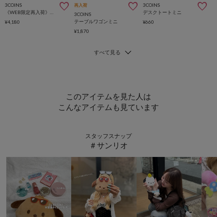
3COINS
3COINS
再入荷
《WEB限定再入荷》簡単折りたたみマルチ収納
デスクトートミニ
3COINS
テーブルワゴンミニ
¥4,180
¥660
¥1,870
このアイテムを見た人は
こんなアイテムも見ています
スタッフスナップ
＃サンリオ