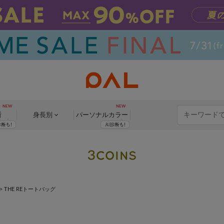
断
身長別
パーソナル
カラー
>
THE REトートバッグ