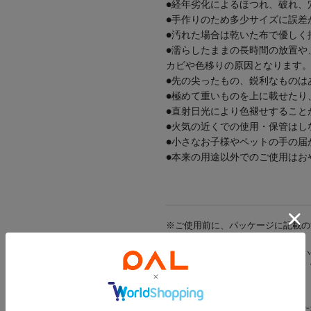
●経年劣化によるほつれ、破れ、
●手作りのため多少サイズに誤差
●汚れた場合は乾いた布で優しく
●濡らしたままの長時間の放置や
カビや色移りの原因となります
●先の尖ったもの、鋭利なものは
●極めて重いものを上に載せたり
●直射日光により色褪せすること
●火気の近くでの使用・保管はし
●小さなお子様やペットの手の届
●本来の用途以外でのご使用はお
※ご使用前に、パッケージに記載の
※商品画像はできる限り実物に近い
光の当たり方やご覧の環境により、
ざいます。
※出荷前に商品不具合が確認された