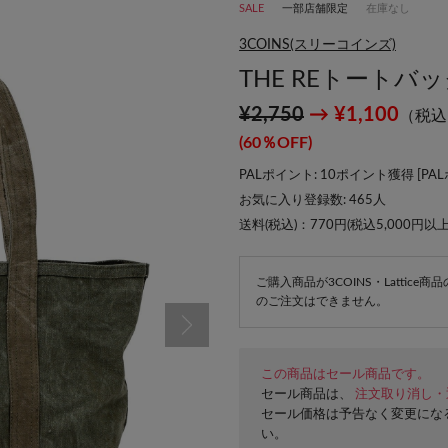
SALE
一部店舗限定
在庫なし
3COINS(スリーコインズ)
THE REトートバ
¥2,750
→ ¥1,100
（税込
(60％OFF)
PALポイント: 10ポイント獲得 [
PA
お気に入り登録数:
465
人
送料(税込)：770円(税込5,000円以
ご購入商品が3COINS・Lattic
のご注文はできません。
この商品はセール商品です。
セール商品は、
注文取り消し・
セール価格は予告なく変更にな
い。