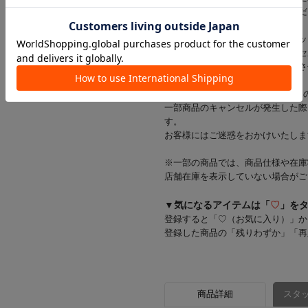
該当商品をキャンセルさせていただ
※当店では店舗とオンラインショッ
在庫状況により一部商品をキャンセ
在庫をご用意できた商品のみ発送さ
※お支払い方法がd払い・メルペイ
一部商品のキャンセルが発生した際
す。
お客様にはご迷惑をおかけいたしま
※一部の商品では、商品仕様や在庫
店舗在庫を表示していない場合がご
▼気になるアイテムは「
♡
」を
登録すると「♡（お気に入り）」か
登録した商品の「残りわずか」「再
商品詳細
スタッ