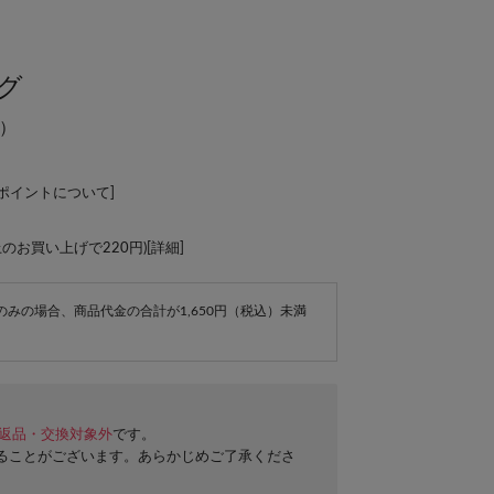
ッグ
）
Lポイントについて
]
上のお買い上げで220円)[
詳細
]
e商品のみの場合、商品代金の合計が1,650円（税込）未満
返品・交換対象外
です。
ることがございます。あらかじめご了承くださ