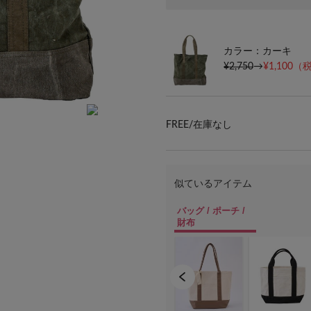
カラー：カーキ
¥2,750
→
¥1,100
（税
FREE/
在庫なし