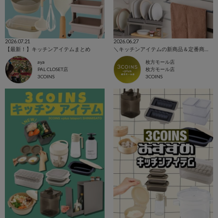
2026.07.21
2026.06.27
【最新！】キッチンアイテムまとめ
＼キッチンアイテムの新商品＆定番商品をご紹介！／
aya
枚方モール店
PAL CLOSET店
枚方モール店
3COINS
3COINS