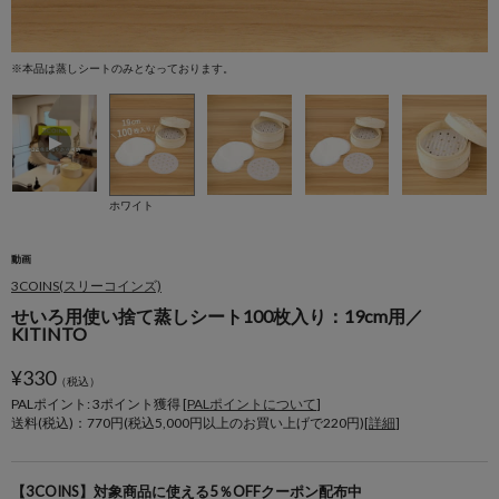
※本品は蒸しシートのみとなっております。
※
ホワイト
動画
3COINS(スリーコインズ)
せいろ用使い捨て蒸しシート100枚入り：19cm用／
KITINTO
¥
330
（税込）
PALポイント: 3
ポイント獲得 [
PALポイントについて
]
送料(税込)：770円(税込5,000円以上のお買い上げで220円)[
詳細
]
【3COINS】対象商品に使える5％OFFクーポン配布中