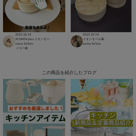
2025.10.14
2025.10.14
3COINS+plus イオンモール日吉津店
イオンモール幕張新都心店
rico.w
163cm
junko
161cm
イエベ春
この商品を紹介したブログ