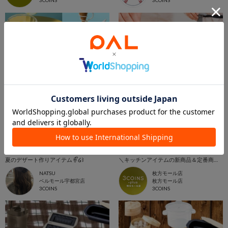
3COINS
3COINS
2026.07.01
2026.05.25
夏のデザート作りアイテム🍦ᩚ໒꒱
＼キッチンアイテムの新商品＆定番商品をご紹介！／
NATSU
枚方モール店
ベルモール宇都宮店
枚方モール店
3COINS
3COINS