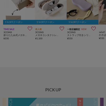
5％OFFクーポン
5％OFFクーポン
5％OFFクーポン



TIME SALE
再入荷
一部店舗限定
NEW
salut!
3COINS
3COINS
3COINS
折りたたみ式メガネケース
メガネコンタクトレンズケース
ストラップ付きシリコンメガネケース
¥
330
¥
330
¥
1,100
¥
550
PICK UP