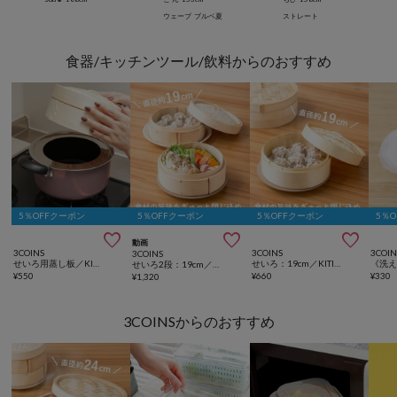
ウェーブ
ブルベ夏
ストレート
食器/キッチンツール/飲料からのおすすめ
5％OFFクーポン
5％OFFクーポン
5％OFFクーポン
5％



動画
3COINS
3COINS
3COIN
3COINS
せいろ用蒸し板／KITINTO
せいろ：19cm／KITINTO
せいろ2段：19cm／KITINTO
¥
550
¥
660
¥
330
¥
1,320
3COINSからのおすすめ