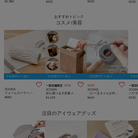
¥
1,980
¥
330
¥
330
¥
330
おすすめトピック
コスメ/美容
5％OFFクーポン
5％OFFクーポン
5％OFFクーポン
5％



一部店舗限定
NEW
NEW
一部店
3COINS
3COINS
3COINS
3COIN
フォームローラー／hemle
持ち運べる大容量メイクボックス／and us
《ビー玉ネイルが作れる》マグネイルメーカー／and us
¥
880
¥
1,650
¥
660
¥
330
注目のアイウェアグッズ