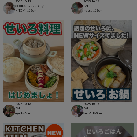
2025.10.17
2025.10.16
3COINS+plus ららぽーと和泉店
PAL CLOSET店
HITOMI
165cm
matsu
163cm
2025.10.16
2025.10.16
PAL CLOSET店
PAL CLOSET店
aya
157cm
Suu☺︎
168cm