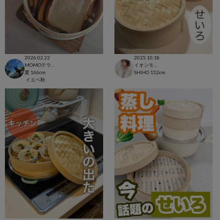
2026.02.22
2025.10.18
MOMOテラス六地蔵店
イオンモール太田店
夏
166cm
SHIHO
152cm
イエベ秋