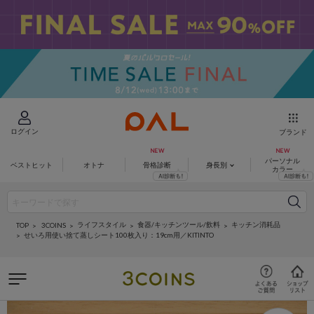
ログイン
ブランド
パーソナル
ベストヒット
オトナ
骨格診断
身長別
カラー
ライフスタイル
食器/キッチンツール/飲料
キッチン消耗品
3COINS
TOP
せいろ用使い捨て蒸しシート100枚入り：19cm用／KITINTO