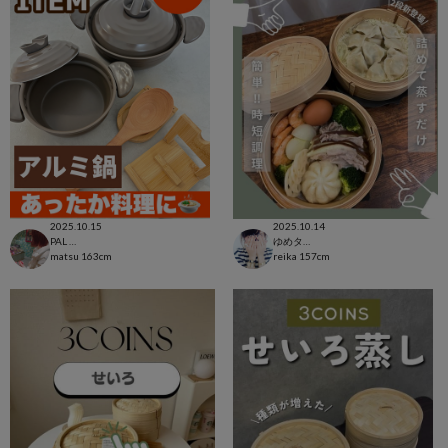
2025.10.15
2025.10.14
PAL CLOSET店
ゆめタウン徳島店
matsu
163cm
reika
157cm