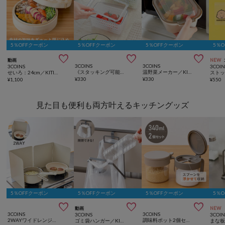
5％OFFクーポン
5％OFFクーポン
5％OFFクーポン
5％



動画
NEW
3COINS
3COINS
3COINS
3COIN
《スタッキング可能》ザル付き保存容器：M
温野菜メーカー／KITINTO
せいろ：24cm／KITINTO
¥
330
¥
330
¥
1,100
¥
550
見た目も便利も両方叶えるキッチングッズ
5％OFFクーポン
5％OFFクーポン
5％OFFクーポン
5％



動画
NEW
3COINS
3COINS
3COINS
3COIN
2WAYワイドレンジガード2枚セット：30×60.5cm／KITINTO
調味料ポット2個セット／KITINTO
ゴミ袋ハンガー／KITINTO