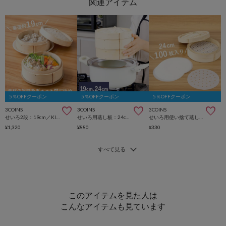
5％OFFクーポン
5％OFFクーポン
5％OFFクーポン
3COINS
3COINS
3COINS
せいろ2段：19cm／KITINTO
せいろ用蒸し板：24cm／KITINTO
せいろ用使い捨て蒸しシート100枚入り：24cm用／KITINTO
¥1,320
¥880
¥330
このアイテムを見た人は
こんなアイテムも見ています