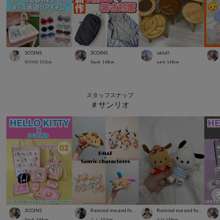
3COINS
3COINS
salut!
SHIHO
152
cm
Suu☺︎
168
cm
yurie
168
cm
スタッフスナップ
＃サンリオ
3COINS
Remind me and forever
Remind me and forever
Suu☺︎
168
cm
こ ん
153
cm
ちひ
158
cm