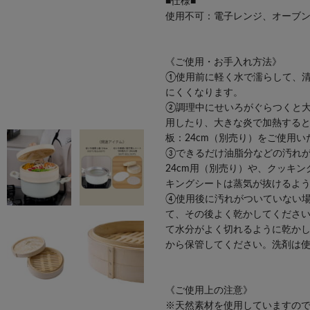
■仕様■
使用不可：電子レンジ、オーブ
《ご使用・お手入れ方法》
①使用前に軽く水で濡らして、
にくくなります。
②調理中にせいろがぐらつくと
用したり、大きな炎で加熱する
板：24cm（別売り）
をご使用い
③できるだけ油脂分などの汚れ
24cm用（別売り）
や、クッキン
キングシートは蒸気が抜けるよ
④使用後に汚れがついていない
て、その後よく乾かしてくださ
て水分がよく切れるように乾か
から保管してください。洗剤は
《ご使用上の注意》
※天然素材を使用していますの