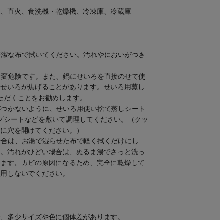
ン、直火、食洗機・乾燥機、冷凍庫、冷蔵庫
清潔な布で拭いてください。汚れやにおいがつき
大変危険です。また、鍋にせいろを直接のせて使
とせいろが焦げることがあります。
せいろ用蒸し
ただくことをお勧めします。
がつかないように、
せいろ用使い捨て蒸しシート
グシートなどを敷いて調理してください。（クッ
うに穴を開けてください。）
場合は、お湯で湿らせた布で軽く拭くだけにし
い。汚れがひどい場合は、ぬるま湯でさっと洗っ
します。カビの原因になるため、完全に乾燥して
使用しないでください。
で、多少サイズや色に個体差があります。