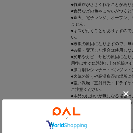
●竹繊維がささくれることがあり
●食品などの色やにおいがつくと
●直火、電子レンジ、オーブン、
ません。
●キズが付くことがありますので
い。
●破損の原因になりますので、無
●破損・変形した場合は使用しな
●変形やカビ、サビの原因になり
用後はすぐに洗浄し十分乾燥さ
●漂白剤やシンナー・ベンジン・
●火気の近くや高温多湿の場所に
●強い乾燥（直射日光・ドライヤ
ご注意ください。
●本品のにおいが気になる場合は
置していただくと次第ににおい
●本来の用途以外には使用しない