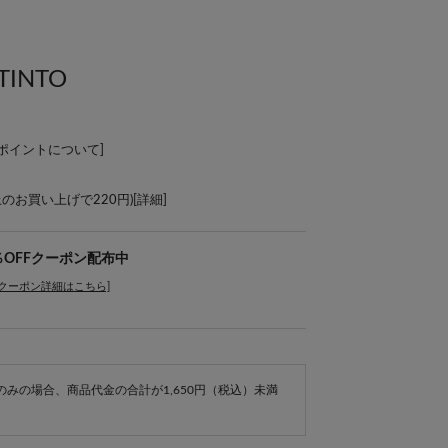
INTO
Lポイントについて
]
上のお買い上げで220円)[
詳細
]
％OFFクーポン配布中
[クーポン詳細はこちら]
e商品のみの場合、商品代金の合計が1,650円（税込）未満