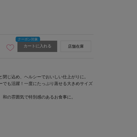
カートに入れる
店舗在庫
奥左：せいろ2段19cm、奥右：
と閉じ込め、ヘルシーでおいしい仕上がりに。
ーでも活躍！一度にたっぷり蒸せる大きめサイズ
、和の雰囲気で特別感のあるお食事に。