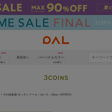
断
身長別
パーソナル
カラー
>
その他食器/キッチンツール
>
せいろ：24cm／KITINTO