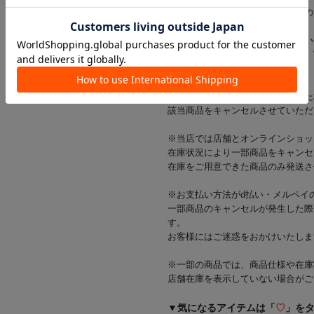
※ご使用前に、パッケージに記載の
※商品画像はできる限り実物に近い
光の当たり方やご覧の環境により、
ざいます。
※出荷前に商品不具合が確認された
該当商品をキャンセルさせていただ
※当店では店舗とオンラインショッ
在庫状況により一部商品をキャンセ
在庫をご用意できた商品のみ発送さ
※お支払い方法がd払い・メルペイ
一部商品のキャンセルが発生した際
す。
お客様にはご迷惑をおかけいたしま
※一部の商品では、商品仕様や在庫
店舗在庫を表示していない場合がご
▼気になるアイテムは「
♡
」を