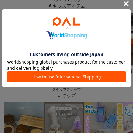
スタッフスナップ
＃キッズアイテム
3COINS
3COINS
3COINS
Suu☺︎
168
cm
aya
157
cm
aya
157
cm
スタッフスナップ
＃キッズ