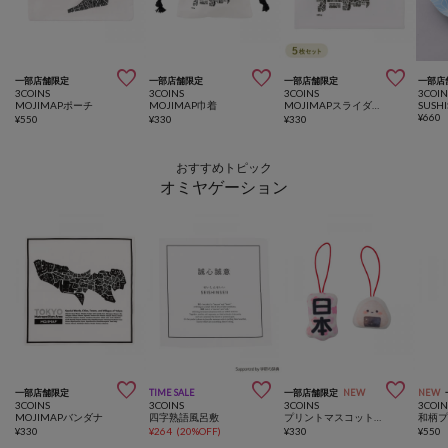



一部店舗限定
一部店舗限定
一部店舗限定
一部店
3COINS
3COINS
3COINS
3COIN
MOJIMAPポーチ
MOJIMAP巾着
MOJIMAPスライダージップ
SUSHI
¥
660
¥
550
¥
330
¥
330
おすすめトピック
オミヤゲーション



一部店舗限定
TIME SALE
一部店舗限定
NEW
NEW
3COINS
3COINS
3COINS
3COIN
MOJIMAPバンダナ
四字熟語風呂敷
プリントマスコットキーホルダー
¥
330
¥
264
(
20%OFF
)
¥
330
¥
550