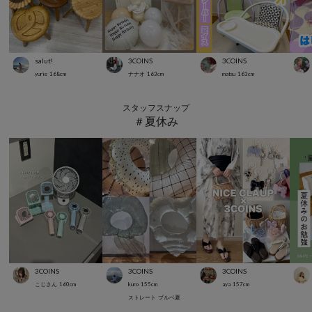
salut!
3COINS
3COINS
yurie
168
cm
ナナオ
163
cm
matsu
163
cm
スタッフスナップ
＃夏休み
3COINS
3COINS
3COINS
こじさん
160
cm
kuro
155
cm
aya
157
cm
ストレート
ブルベ夏