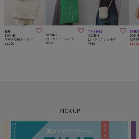



動画
TIME SALE
TIME 
3COINS
3COINS
3COINS
3COIN
はっ水トートバッグ
マルチ収納トートバッグ
はっ水ミニショルダーバッグ
¥
880
¥
1,650
¥
880
¥
1,05
PICK UP