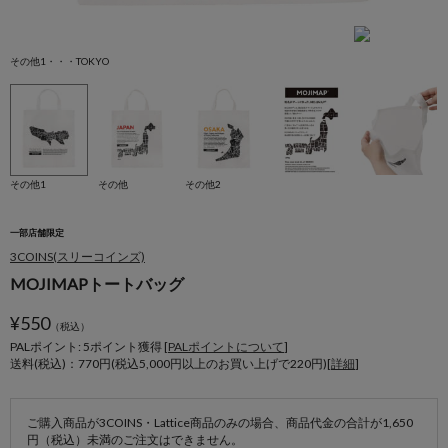
その他1・・・TOKYO
そ
その他1
その他
その他2
一部店舗限定
3COINS(スリーコインズ)
MOJIMAPトートバッグ
¥
550
（税込）
PALポイント: 5
ポイント獲得 [
PALポイントについて
]
送料(税込)：770円(税込5,000円以上のお買い上げで220円)[
詳細
]
ご購入商品が3COINS・Lattice商品のみの場合、商品代金の合計が1,650
円（税込）未満のご注文はできません。