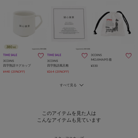
3COINS
TIME SALE
TIME SALE
MOJIMAP巾着
3COINS
3COINS
四字熟語マグカップ
四字熟語風呂敷
¥330
¥440
(20%OFF)
¥264
(20%OFF)
このアイテムを見た人は
こんなアイテムも見ています