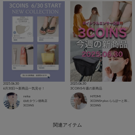
2025.06.30
2025.06.30
6月30日〜新商品一気見せ！
3COINS今週の新商品
reika
HITOMI
ゆめタウン徳島店
3COINS+plus ららぽーと和泉店
3COINS
3COINS