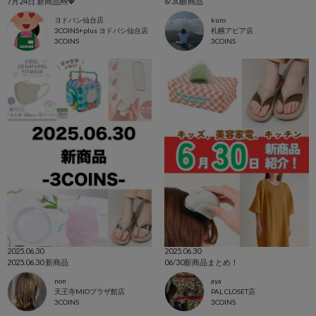
7月24日 新商品🆕💖
6/30新商品
ヨドバシ仙台店
kuro
3COINS+plus ヨドバシ仙台店
札幌アピア店
3COINS
3COINS
2025.06.30
2025.06.30
2025.06.30 新商品
06/30新商品まとめ！
non
aya
天王寺MIOプラザ館店
PAL CLOSET店
3COINS
3COINS