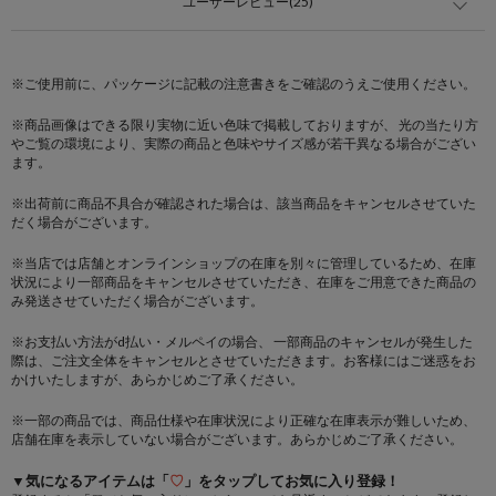
ユーザーレビュー(25)
※ご使用前に、パッケージに記載の注意書きをご確認のうえご使用ください。
※商品画像はできる限り実物に近い色味で掲載しておりますが、 光の当たり方
やご覧の環境により、実際の商品と色味やサイズ感が若干異なる場合がござい
ます。
※出荷前に商品不具合が確認された場合は、該当商品をキャンセルさせていた
だく場合がございます。
※当店では店舗とオンラインショップの在庫を別々に管理しているため、在庫
状況により一部商品をキャンセルさせていただき、在庫をご用意できた商品の
み発送させていただく場合がございます。
※お支払い方法がd払い・メルペイの場合、 一部商品のキャンセルが発生した
際は、ご注文全体をキャンセルとさせていただきます。お客様にはご迷惑をお
かけいたしますが、あらかじめご了承ください。
※一部の商品では、商品仕様や在庫状況により正確な在庫表示が難しいため、
店舗在庫を表示していない場合がございます。あらかじめご了承ください。
▼気になるアイテムは「
♡
」をタップしてお気に入り登録！