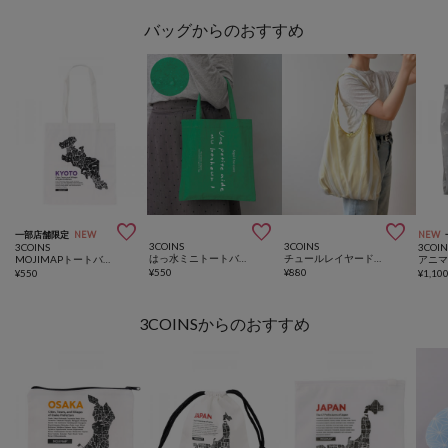
バッグからのおすすめ



一部店舗限定
NEW
NEW
3COINS
3COINS
3COINS
3COIN
はっ水ミニトートバッグ
チュールレイヤードトートバッグ
MOJIMAPトートバッグ
¥
550
¥
880
¥
550
¥
1,10
3COINSからのおすすめ