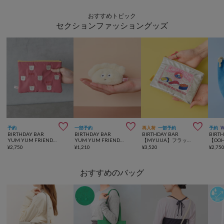
おすすめトピック
セクションファッショングッズ



予約
一部予約
再入荷
一部予約
予約
BIRTHDAY BAR
BIRTHDAY BAR
BIRTHDAY BAR
BIRT
YUM YUM FRIENDS 刺繍ポーチ
YUM YUM FRIENDS マスコットチャーム
【MYUUA】フラットポーチ
¥
2,750
¥
1,210
¥
3,520
¥
2,75
おすすめのバッグ