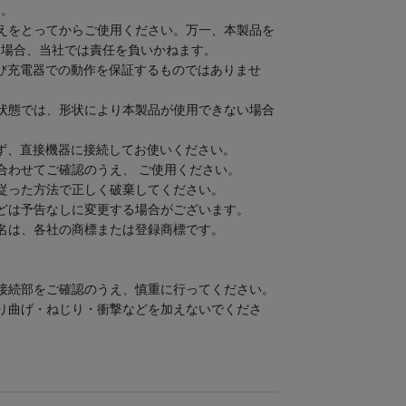
す。
えをとってからご使用ください。万一、本製品を
た場合、当社では責任を負いかねます。
及び充電器での動作を保証するものではありませ
状態では、形状により本製品が使用できない場合
せず、直接機器に接続してお使いください。
合わせてご確認のうえ、 ご使用ください。
従った方法で正しく破棄してください。
どは予告なしに変更する場合がございます。
名は、各社の商標または登録商標です。
》
接続部をご確認のうえ、慎重に行ってください。
り曲げ・ねじり・衝撃などを加えないでくださ
。