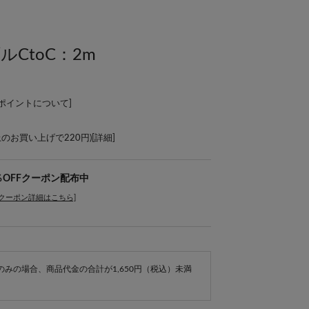
ルCtoC：2m
Lポイントについて
]
上のお買い上げで220円)[
詳細
]
％OFFクーポン配布中
[クーポン詳細はこちら]
e商品のみの場合、商品代金の合計が1,650円（税込）未満