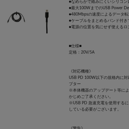
●なめらかで絡みにくいシリコン
●最大100WまでのUSB Power 
●480Mbpsの速度によるデータ
●ケーブルをまとめるバンド付き
●電源の位置を気にせず使えるロ
■仕様■
定格：20V/5A
《対応機種》
USB PD 100W以下の規格内に
プター
※本体機器のアップデート等に
かじめご了承ください。
※USB PD 急速充電を使用す
している必要がございます。
《警告》