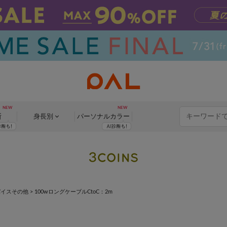
断
身長別
パーソナル
カラー
バイスその他
>
100wロングケーブルCtoC：2m