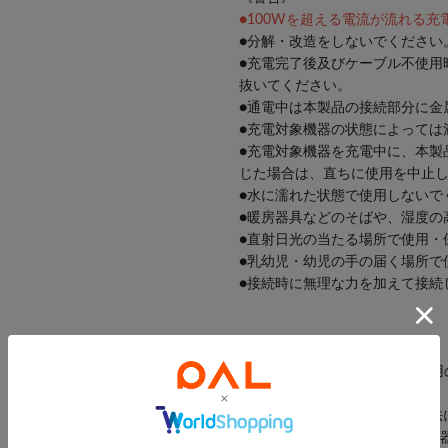
●100Wを超える電流が流れる
●分解・改造をしないでください
●充電完了後及びケーブル不使用
抜いてください。
●通電中は本製品の接続部分に金
●充電対象機器の状態によっては
●充電対象機器を充電中に、本製
じた場合は、直ちに使用を中止
●水に濡れた状態で使用しないで
●暖房器具などのそばや、湿度の
●直射日光の当たる場所で使用・
●乳幼児・幼児の手の届く場所で
●接続時に無理な力を加えて接続
《ご使用上の注意》
●本製品はType-Cコネクター
には使用しないでください。
●当社では充電以外のご使用方法
●最大出力値100Wは接続する