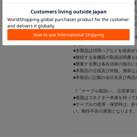
大出力値が出ない場合がありま
●登録した各種メモリーは必ず控
使用しメモリーが破損・消失し
●本製品はすべてのUSBポート
ん。
●ケースやカバーを装着している
がございます。
●本製品はUSBハブなどを経由
●接続する各機器の取扱説明書も
●廃棄する際は各自治体の指示に
●本製品の仕様及び外観、個装な
●本製品に記載の会社名及び商品
《「ケーブル取扱い」 注意事項
●着脱はコネクター本体を持って
●ケーブルの使用・保管時は、折
い。動作不良の原因となります